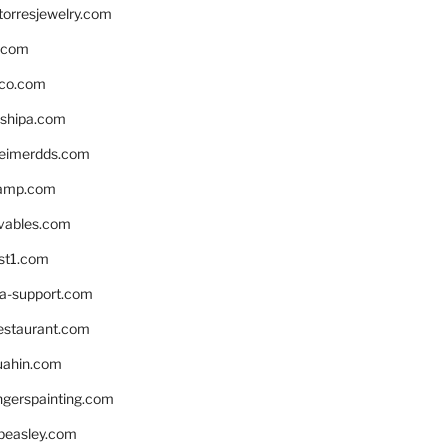
torresjewelry.com
s.com
ico.com
shipa.com
eimerdds.com
camp.com
ivables.com
st1.com
la-support.com
estaurant.com
uahin.com
erspainting.com
beasley.com