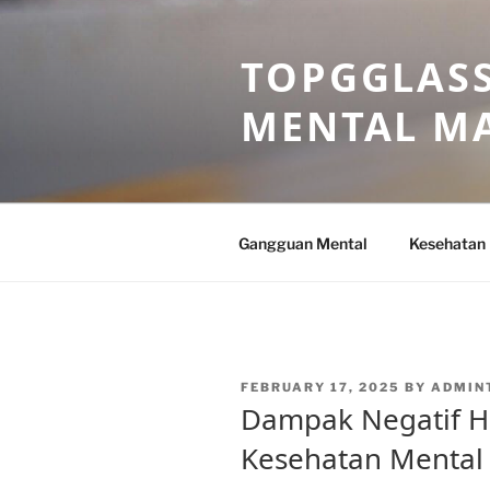
Skip
to
TOPGGLASS
content
MENTAL MA
Gangguan Mental
Kesehatan
POSTED
FEBRUARY 17, 2025
BY
ADMIN
ON
Dampak Negatif H
Kesehatan Mental