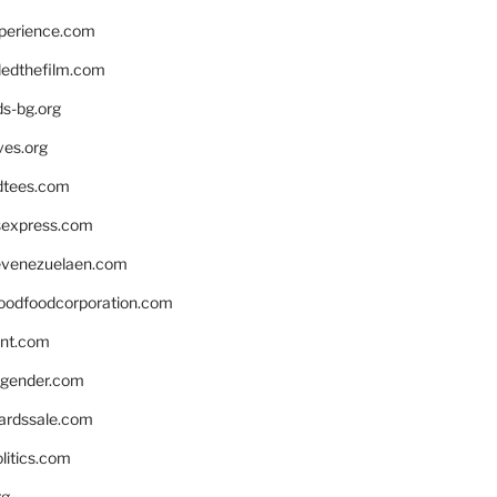
xperience.com
edthefilm.com
ds-bg.org
ves.org
tees.com
rsexpress.com
venezuelaen.com
oodfoodcorporation.com
nnt.com
gender.com
ardssale.com
litics.com
rg