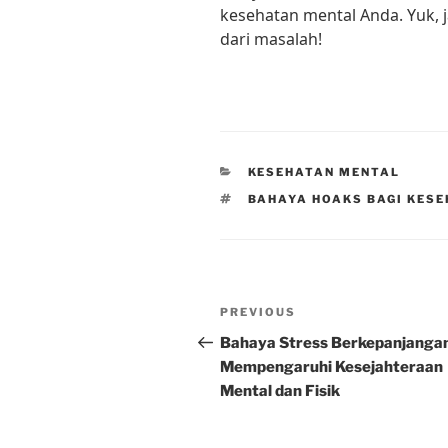
kesehatan mental Anda. Yuk, j
dari masalah!
CATEGORIES
KESEHATAN MENTAL
TAGS
BAHAYA HOAKS BAGI KES
Post
Previous
PREVIOUS
navigation
Post
Bahaya Stress Berkepanjangan
Mempengaruhi Kesejahteraan
Mental dan Fisik