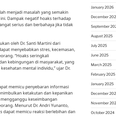
January 2026
elah menjadi masalah yang semakin
December 20
 ini. Dampak negatif hoaks terhadap
ngat serius dan berbahaya jika tidak
September 20
August 2025
kan oleh Dr. Santi Martini dari
July 2025
 dapat menyebabkan stres, kecemasan,
June 2025
orang. “Hoaks seringkali
dan kebingungan di masyarakat, yang
March 2025
esehatan mental individu,” ujar Dr.
February 2025
January 2025
apat memicu penyebaran informasi
menimbulkan ketakutan dan kepanikan
December 20
pat mengganggu keseimbangan
November 20
eorang. Menurut Dr. Andri Yunanto,
aks dapat memicu reaksi berlebihan dan
October 2024