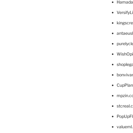
Hamada
VersifyL
kingscr
antaeus
purelyc
WishOp
shopleg
bonviva
CupPlan
mpzin.c
stcreal.
PopUpFl
valueml