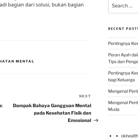
Search
adi bagian dari solusi, bukan bagian
for:
RECENT POST
Pentingnya Kes
Peran Ayah da
Tips dan Peng
EHATAN MENTAL
Pentingnya Ke
bagi Keluarga
Mengenal Pent
NEXT
Next
Mengenal Pent
Post
:
Dampak Bahaya Gangguan Mental
Muda
pada Kesehatan Fisik dan
Emosional
okhealt