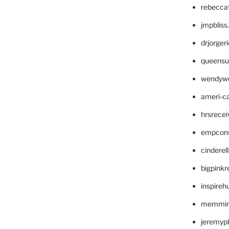
rebecca
jmpblis
drjorger
queensu
wendyw
ameri-
hrsrece
empcon
cinderel
bigpinkr
inspireh
memming
jeremyp