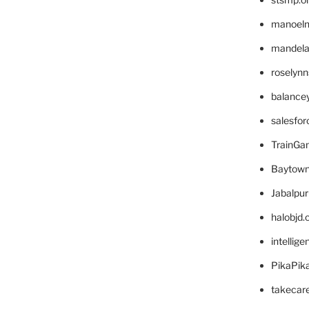
manoel
mandelae
roselyn
balance
salesfo
TrainG
Baytown
Jabalpu
halobjd
intellig
PikaPik
takecar