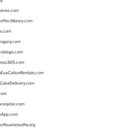
neves.com
ffectlibrary.com
ns.com
yoganj.com
rceblogs.com
ames365.com
EvaCationRentals.com
rCakeDelivery.com
.com
enceqatar.com
aApp.com
eofbusinessdfw.org