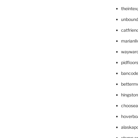
theinte
unbound
catfrien
marianli
wayward
pidfloo
bancode
betterm
hingsto
choosea
hoverbo
alaskapo
stsmp.o