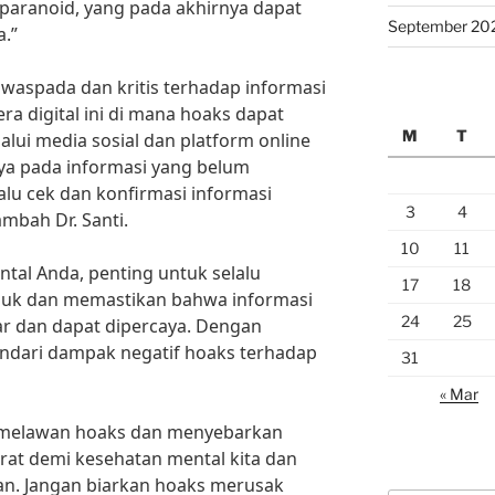
aranoid, yang pada akhirnya dapat
September 20
.”
u waspada dan kritis terhadap informasi
era digital ini di mana hoaks dapat
M
T
ui media sosial dan platform online
ya pada informasi yang belum
lalu cek dan konfirmasi informasi
3
4
mbah Dr. Santi.
10
11
al Anda, penting untuk selalu
17
18
suk dan memastikan bahwa informasi
24
25
ar dan dapat dipercaya. Dengan
ndari dampak negatif hoaks terhadap
31
« Mar
a melawan hoaks dan menyebarkan
rat demi kesehatan mental kita dan
an. Jangan biarkan hoaks merusak