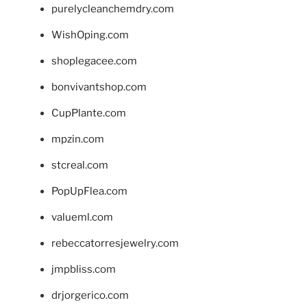
purelycleanchemdry.com
WishOping.com
shoplegacee.com
bonvivantshop.com
CupPlante.com
mpzin.com
stcreal.com
PopUpFlea.com
valueml.com
rebeccatorresjewelry.com
jmpbliss.com
drjorgerico.com