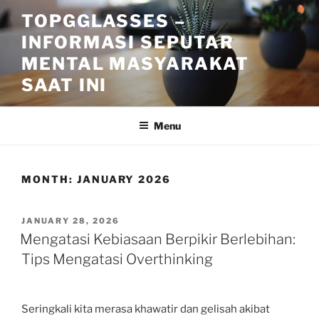
Skip
TOPGGLASSES –
to
INFORMASI SEPUTAR
content
MENTAL MASYARAKAT
SAAT INI
Menu
MONTH:
JANUARY 2026
POSTED
JANUARY 28, 2026
ON
Mengatasi Kebiasaan Berpikir Berlebihan:
Tips Mengatasi Overthinking
Seringkali kita merasa khawatir dan gelisah akibat