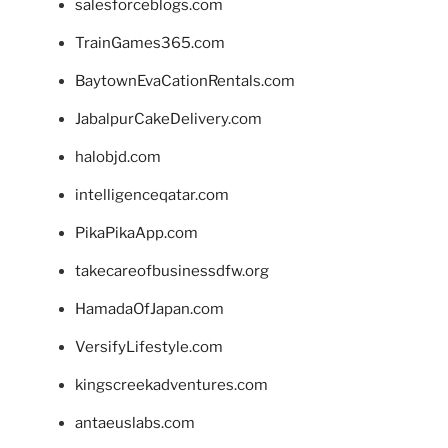
salesforceblogs.com
TrainGames365.com
BaytownEvaCationRentals.com
JabalpurCakeDelivery.com
halobjd.com
intelligenceqatar.com
PikaPikaApp.com
takecareofbusinessdfw.org
HamadaOfJapan.com
VersifyLifestyle.com
kingscreekadventures.com
antaeuslabs.com