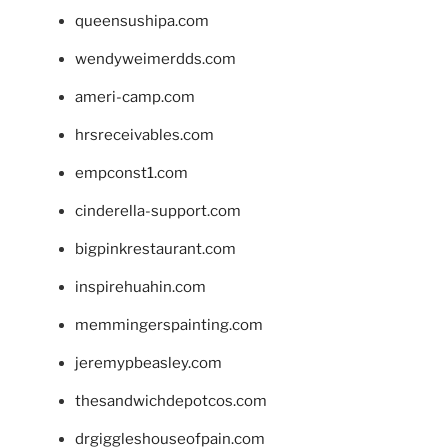
queensushipa.com
wendyweimerdds.com
ameri-camp.com
hrsreceivables.com
empconst1.com
cinderella-support.com
bigpinkrestaurant.com
inspirehuahin.com
memmingerspainting.com
jeremypbeasley.com
thesandwichdepotcos.com
drgiggleshouseofpain.com