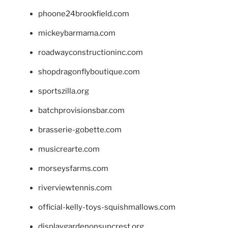
phoone24brookfield.com
mickeybarmama.com
roadwayconstructioninc.com
shopdragonflyboutique.com
sportszilla.org
batchprovisionsbar.com
brasserie-gobette.com
musicrearte.com
morseysfarms.com
riverviewtennis.com
official-kelly-toys-squishmallows.com
displaygardenonsuncrest.org