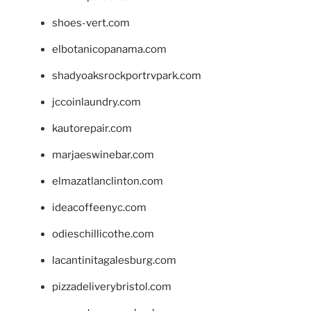
shoes-vert.com
elbotanicopanama.com
shadyoaksrockportrvpark.com
jccoinlaundry.com
kautorepair.com
marjaeswinebar.com
elmazatlanclinton.com
ideacoffeenyc.com
odieschillicothe.com
lacantinitagalesburg.com
pizzadeliverybristol.com