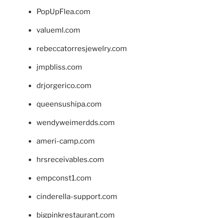
PopUpFlea.com
valueml.com
rebeccatorresjewelry.com
jmpbliss.com
drjorgerico.com
queensushipa.com
wendyweimerdds.com
ameri-camp.com
hrsreceivables.com
empconst1.com
cinderella-support.com
bigpinkrestaurant.com