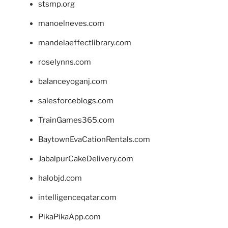
stsmp.org
manoelneves.com
mandelaeffectlibrary.com
roselynns.com
balanceyoganj.com
salesforceblogs.com
TrainGames365.com
BaytownEvaCationRentals.com
JabalpurCakeDelivery.com
halobjd.com
intelligenceqatar.com
PikaPikaApp.com