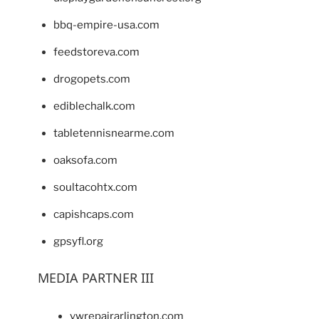
bbq-empire-usa.com
feedstoreva.com
drogopets.com
ediblechalk.com
tabletennisnearme.com
oaksofa.com
soultacohtx.com
capishcaps.com
gpsyfl.org
MEDIA PARTNER III
vwrepairarlington.com