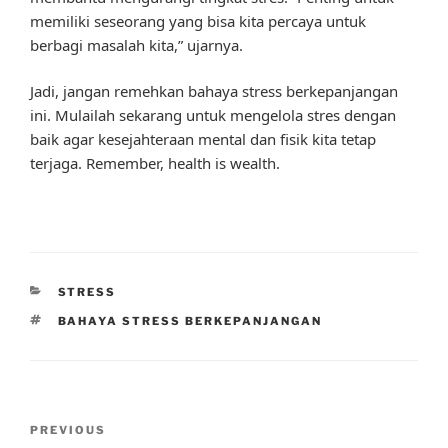
memiliki seseorang yang bisa kita percaya untuk
berbagi masalah kita,” ujarnya.
Jadi, jangan remehkan bahaya stress berkepanjangan
ini. Mulailah sekarang untuk mengelola stres dengan
baik agar kesejahteraan mental dan fisik kita tetap
terjaga. Remember, health is wealth.
CATEGORIES
STRESS
TAGS
BAHAYA STRESS BERKEPANJANGAN
Post
Previous
PREVIOUS
navigation