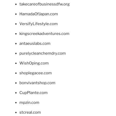
takecareofbusinessdfw.org
HamadaOfJapan.com
VersifyLifestyle.com
kingscreekadventures.com
antaeuslabs.com
purelycleanchemdry.com
WishOping.com
shoplegacee.com
bonvivantshop.com
CupPlante.com
mpzin.com
stcreal.com