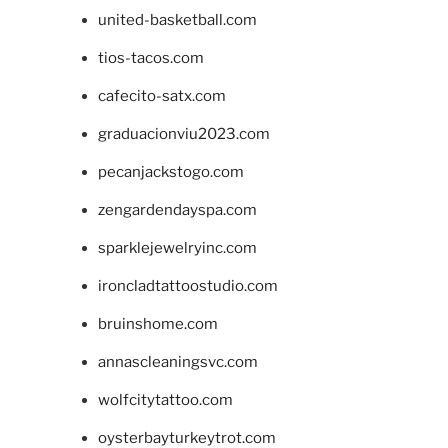
united-basketball.com
tios-tacos.com
cafecito-satx.com
graduacionviu2023.com
pecanjackstogo.com
zengardendayspa.com
sparklejewelryinc.com
ironcladtattoostudio.com
bruinshome.com
annascleaningsvc.com
wolfcitytattoo.com
oysterbayturkeytrot.com