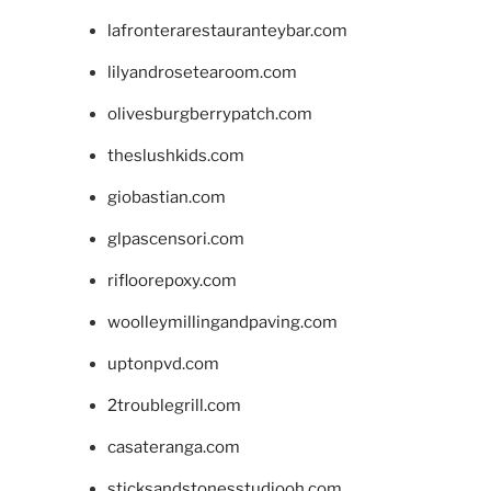
lafronterarestauranteybar.com
lilyandrosetearoom.com
olivesburgberrypatch.com
theslushkids.com
giobastian.com
glpascensori.com
rifloorepoxy.com
woolleymillingandpaving.com
uptonpvd.com
2troublegrill.com
casateranga.com
sticksandstonesstudiooh.com