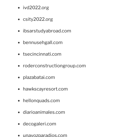
ivd2022.org
csity2022.org
ibsarstudyabroad.com
bennusehgall.com
tsecincinnati.com
roderconstructiongroup.com
plazabatai.com
hawkscayresort.com
hellonquads.com
diarioanimales.com
decogaleri.com
unavozparadios.com