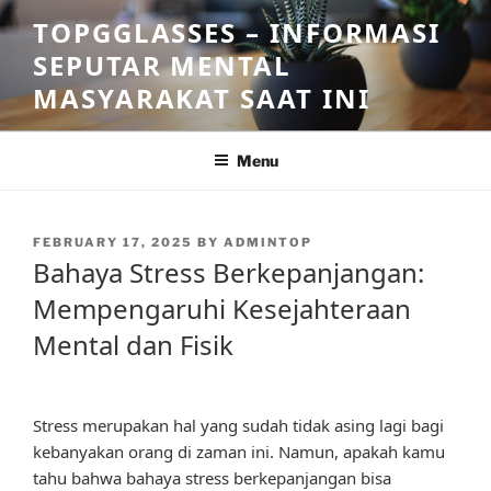
Skip
TOPGGLASSES – INFORMASI
to
SEPUTAR MENTAL
content
MASYARAKAT SAAT INI
Menu
POSTED
FEBRUARY 17, 2025
BY
ADMINTOP
ON
Bahaya Stress Berkepanjangan:
Mempengaruhi Kesejahteraan
Mental dan Fisik
Stress merupakan hal yang sudah tidak asing lagi bagi
kebanyakan orang di zaman ini. Namun, apakah kamu
tahu bahwa bahaya stress berkepanjangan bisa