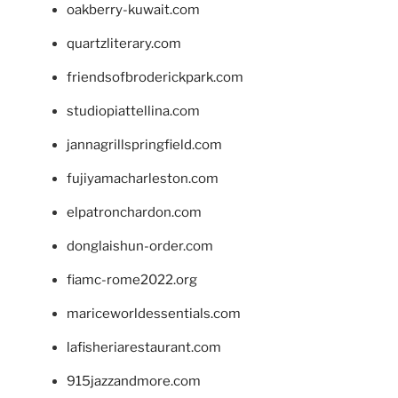
oakberry-kuwait.com
quartzliterary.com
friendsofbroderickpark.com
studiopiattellina.com
jannagrillspringfield.com
fujiyamacharleston.com
elpatronchardon.com
donglaishun-order.com
fiamc-rome2022.org
mariceworldessentials.com
lafisheriarestaurant.com
915jazzandmore.com