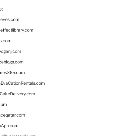
rg
neves.com
ffectlibrary.com
ns.com
yoganj.com
rceblogs.com
ames365.com
EvaCationRentals.com
rCakeDelivery.com
.com
enceqatar.com
aApp.com