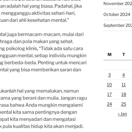
November 20
 adalah hal yang biasa. Padahal, jika
n mengganggu aktivitas sehari-hari,
October 2024
an dari ahli kesehatan mental.”
September 20
tal juga bermacam-macam, mulai dari
ahraga dan pola makan yang sehat.
g psikolog klinis, “Tidak ada satu cara
M
T
ngguan mental, setiap individu mungkin
 berbeda-beda. Penting untuk mencari
ental yang bisa memberikan saran dan
3
4
10
11
ukanlah hal yang memalukan, namun
17
18
ama yang berani dan mulia. Jangan ragu
24
25
merasa bahwa Anda mungkin mengalami
ental kita sama pentingnya dengan
« Jan
cepat kita menyadari dan mengatasi
pula kualitas hidup kita akan menjadi.