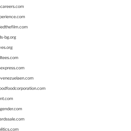
hcareers.com
xperience.com
edthefilm.com
ds-bg.org
ves.org
tees.com
rsexpress.com
venezuelaen.com
oodfoodcorporation.com
nnt.com
gender.com
ardssale.com
litics.com