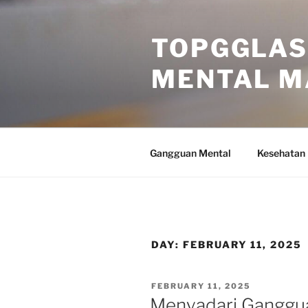
Skip
to
TOPGGLAS
content
MENTAL M
Gangguan Mental
Kesehatan
DAY:
FEBRUARY 11, 2025
POSTED
FEBRUARY 11, 2025
ON
Menyadari Ganggua