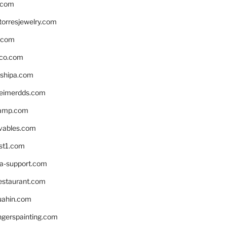
.com
torresjewelry.com
s.com
ico.com
shipa.com
eimerdds.com
camp.com
ivables.com
st1.com
la-support.com
estaurant.com
uahin.com
erspainting.com