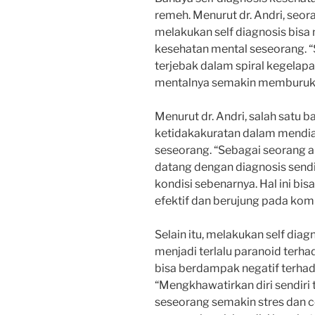
remeh. Menurut dr. Andri, seora
melakukan self diagnosis bi
kesehatan mental seseorang. 
terjebak dalam spiral kegela
mentalnya semakin memburuk,”
Menurut dr. Andri, salah satu b
ketidakakuratan dalam mendia
seseorang. “Sebagai seorang ah
datang dengan diagnosis sendir
kondisi sebenarnya. Hal ini b
efektif dan berujung pada komp
Selain itu, melakukan self dia
menjadi terlalu paranoid terha
bisa berdampak negatif terhad
“Mengkhawatirkan diri sendiri 
seseorang semakin stres dan c