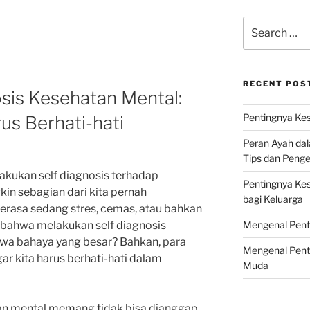
Search
for:
RECENT POS
sis Kesehatan Mental:
Pentingnya Kes
s Berhati-hati
Peran Ayah da
Tips dan Peng
kukan self diagnosis terhadap
Pentingnya Ke
n sebagian dari kita pernah
bagi Keluarga
erasa sedang stres, cemas, atau bahkan
Mengenal Pent
 bahwa melakukan self diagnosis
wa bahaya yang besar? Bahkan, para
Mengenal Pent
r kita harus berhati-hati dalam
Muda
tan mental memang tidak bisa dianggap