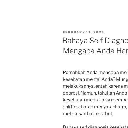
POSTED
FEBRUARY 11, 2025
ON
Bahaya Self Diagno
Mengapa Anda Haru
Pernahkah Anda mencoba mela
kesehatan mental Anda? Mungki
melakukannya, entah karena m
depresi. Namun, tahukah Anda
kesehatan mental bisa memba
ahli kesehatan menyarankan aga
melakukan hal tersebut.
Bahaya self diagnosis keseha