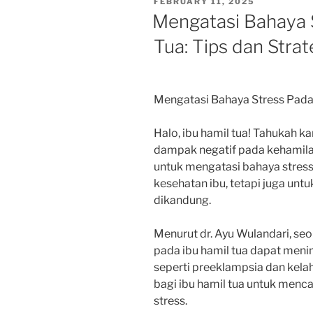
POSTED
FEBRUARY 11, 2025
ON
Mengatasi Bahaya 
Tua: Tips dan Strat
Mengatasi Bahaya Stress Pada I
Halo, ibu hamil tua! Tahukah 
dampak negatif pada kehamilan?
untuk mengatasi bahaya stress 
kesehatan ibu, tetapi juga unt
dikandung.
Menurut dr. Ayu Wulandari, seo
pada ibu hamil tua dapat meni
seperti preeklampsia dan kelah
bagi ibu hamil tua untuk menca
stress.