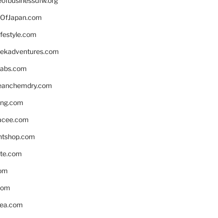
eofbusinessdfw.org
OfJapan.com
ifestyle.com
eekadventures.com
labs.com
leanchemdry.com
ing.com
acee.com
ntshop.com
te.com
om
com
ea.com