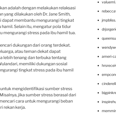
valueml
kukan adalah dengan melakukan relaksasi
rebecca
n yang dilakukan oleh Dr. Jane Smith,
jmpblis
asi dapat membantu mengurangi tingkat
hamil. Selain itu, mengatur pola tidur
drjorger
 mengurangi stress pada ibu hamil tua.
queensu
mencari dukungan dari orang terdekat.
wendyw
luarga, atau teman dekat dapat
ameri-
 lebih tenang dan terbuka tentang
Wulandari, memiliki dukungan sosial
hrsrece
gurangi tingkat stress pada ibu hamil
empcon
cinderel
ga untuk mengidentifikasi sumber stress
bigpinkr
Misalnya, jika sumber stress berasal dari
t mencari cara untuk mengurangi beban
inspireh
i rekan kerja.
memming