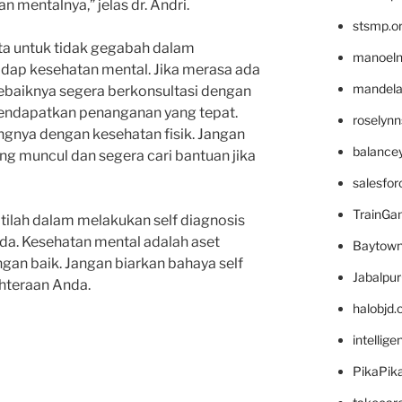
mentalnya,” jelas dr. Andri.
stsmp.o
kita untuk tidak gegabah dalam
manoel
adap kesehatan mental. Jika merasa ada
mandelae
ebaiknya segera berkonsultasi dengan
mendapatkan penanganan yang tepat.
roselyn
gnya dengan kesehatan fisik. Jangan
balance
ng muncul dan segera cari bantuan jika
salesfo
TrainG
atilah dalam melakukan self diagnosis
da. Kesehatan mental adalah aset
Baytown
gan baik. Jangan biarkan bahaya self
Jabalpu
hteraan Anda.
halobjd
intellig
PikaPik