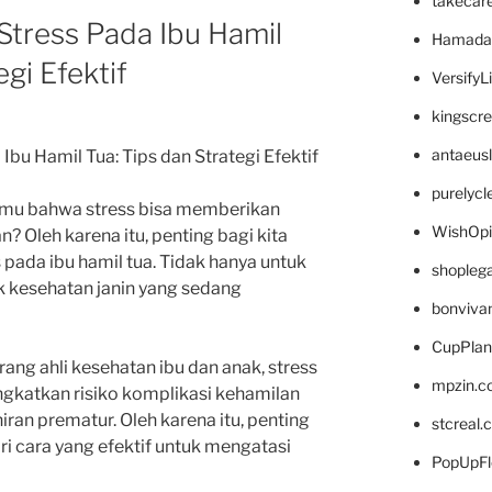
takecar
Stress Pada Ibu Hamil
Hamada
egi Efektif
VersifyL
kingscr
antaeus
bu Hamil Tua: Tips dan Strategi Efektif
purelyc
kamu bahwa stress bisa memberikan
WishOp
 Oleh karena itu, penting bagi kita
pada ibu hamil tua. Tidak hanya untuk
shopleg
uk kesehatan janin yang sedang
bonviva
CupPlan
rang ahli kesehatan ibu dan anak, stress
mpzin.c
ngkatkan risiko komplikasi kehamilan
iran prematur. Oleh karena itu, penting
stcreal.
ri cara yang efektif untuk mengatasi
PopUpFl