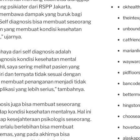
ng psikiater dari RSPP Jakarta,
okhealt
sa membawa dampak yang buruk bagi
theinte
“Self diagnosis bisa membuat seseorang
unbound
pan yang membuat kondisi kesehatan
 ujarnya.
catfrien
marianli
ahaya dari self diagnosis adalah
gnosis kondisi kesehatan mental
wayward
li, saya sering melihat pasien yang
pidfloo
i dan ternyata tidak sesuai dengan
isa membuat penanganan menjadi tidak
bancode
likasi yang lebih serius,” tambahnya.
betterm
gnosis juga bisa membuat seseorang
hingsto
dap kondisi kesehatan mentalnya. Hal ini
choosea
ap kesejahteraan psikologis seseorang.
terlalu berlebihan bisa membuat
hoverbo
emas, yang pada akhirnya bisa
alaskapo