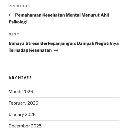
Post
Previous
PREVIOUS
navigation
Post
Pemahaman Kesehatan Mental Menurut Ahli
Psikologi
Next
NEXT
Post
Bahaya Stress Berkepanjangan: Dampak Negatifnya
Terhadap Kesehatan
ARCHIVES
March 2026
February 2026
January 2026
December 2025