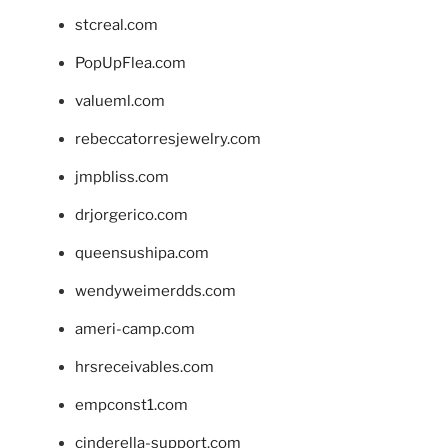
stcreal.com
PopUpFlea.com
valueml.com
rebeccatorresjewelry.com
jmpbliss.com
drjorgerico.com
queensushipa.com
wendyweimerdds.com
ameri-camp.com
hrsreceivables.com
empconst1.com
cinderella-support.com