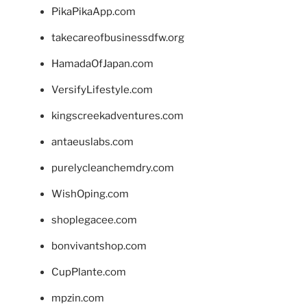
PikaPikaApp.com
takecareofbusinessdfw.org
HamadaOfJapan.com
VersifyLifestyle.com
kingscreekadventures.com
antaeuslabs.com
purelycleanchemdry.com
WishOping.com
shoplegacee.com
bonvivantshop.com
CupPlante.com
mpzin.com