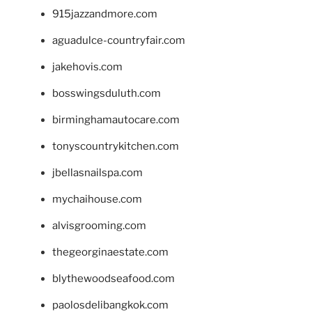
915jazzandmore.com
aguadulce-countryfair.com
jakehovis.com
bosswingsduluth.com
birminghamautocare.com
tonyscountrykitchen.com
jbellasnailspa.com
mychaihouse.com
alvisgrooming.com
thegeorginaestate.com
blythewoodseafood.com
paolosdelibangkok.com