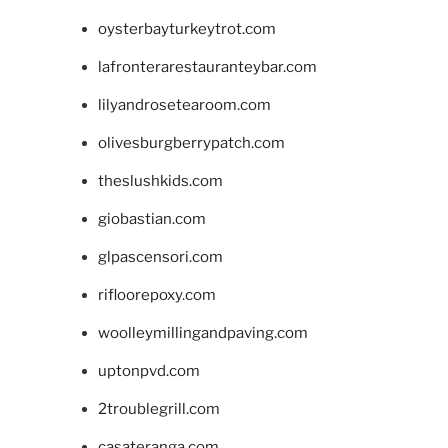
oysterbayturkeytrot.com
lafronterarestauranteybar.com
lilyandrosetearoom.com
olivesburgberrypatch.com
theslushkids.com
giobastian.com
glpascensori.com
rifloorepoxy.com
woolleymillingandpaving.com
uptonpvd.com
2troublegrill.com
casateranga.com