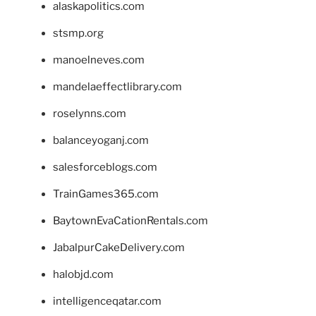
alaskapolitics.com
stsmp.org
manoelneves.com
mandelaeffectlibrary.com
roselynns.com
balanceyoganj.com
salesforceblogs.com
TrainGames365.com
BaytownEvaCationRentals.com
JabalpurCakeDelivery.com
halobjd.com
intelligenceqatar.com