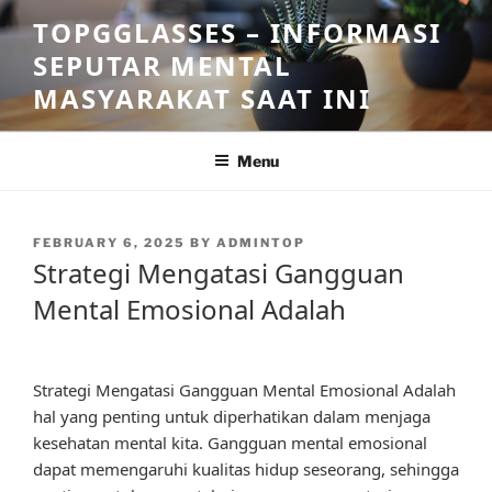
Skip
TOPGGLASSES – INFORMASI
to
SEPUTAR MENTAL
content
MASYARAKAT SAAT INI
Menu
POSTED
FEBRUARY 6, 2025
BY
ADMINTOP
ON
Strategi Mengatasi Gangguan
Mental Emosional Adalah
Strategi Mengatasi Gangguan Mental Emosional Adalah
hal yang penting untuk diperhatikan dalam menjaga
kesehatan mental kita. Gangguan mental emosional
dapat memengaruhi kualitas hidup seseorang, sehingga