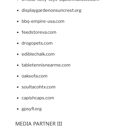
displaygardenonsuncrest.org
bbq-empire-usa.com
feedstoreva.com
drogopets.com
ediblechalk.com
tabletennisnearme.com
oaksofa.com
soultacohtx.com
capishcaps.com
gpsyfl.org
MEDIA PARTNER III