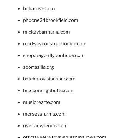
bobacove.com
phoone24brookfield.com
mickeybarmama.com
roadwayconstructioninc.com
shopdragonflyboutique.com
sportszilla.org
batchprovisionsbar.com
brasserie-gobette.com
musicrearte.com
morseysfarms.com
riverviewtennis.com
official-kelly-toys-squishmallows.com