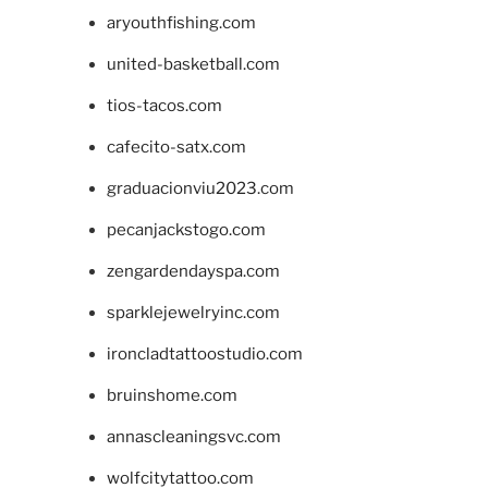
aryouthfishing.com
united-basketball.com
tios-tacos.com
cafecito-satx.com
graduacionviu2023.com
pecanjackstogo.com
zengardendayspa.com
sparklejewelryinc.com
ironcladtattoostudio.com
bruinshome.com
annascleaningsvc.com
wolfcitytattoo.com