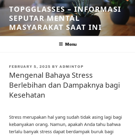
Skip
TOPGGLASSES – INFORMASI
to
SEPUTAR MENTAL
content
MASYARAKAT SAAT INI
Menu
POSTED
FEBRUARY 5, 2025
BY
ADMINTOP
ON
Mengenal Bahaya Stress
Berlebihan dan Dampaknya bagi
Kesehatan
Stress merupakan hal yang sudah tidak asing lagi bagi
kebanyakan orang. Namun, apakah Anda tahu bahwa
terlalu banyak stress dapat berdampak buruk bagi