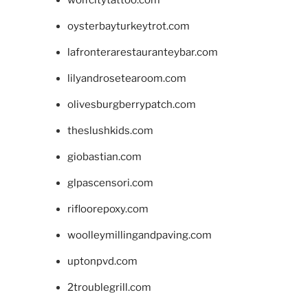
oysterbayturkeytrot.com
lafronterarestauranteybar.com
lilyandrosetearoom.com
olivesburgberrypatch.com
theslushkids.com
giobastian.com
glpascensori.com
rifloorepoxy.com
woolleymillingandpaving.com
uptonpvd.com
2troublegrill.com