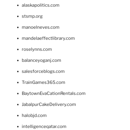
alaskapolitics.com
stsmp.org
manoelneves.com
mandelaeffectlibrary.com
roselynns.com
balanceyoganj.com
salesforceblogs.com
TrainGames365.com
BaytownEvaCationRentals.com
JabalpurCakeDelivery.com
halobjd.com
intelligenceqatar.com