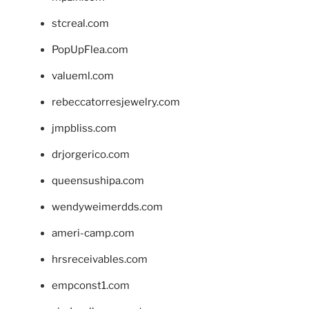
stcreal.com
PopUpFlea.com
valueml.com
rebeccatorresjewelry.com
jmpbliss.com
drjorgerico.com
queensushipa.com
wendyweimerdds.com
ameri-camp.com
hrsreceivables.com
empconst1.com