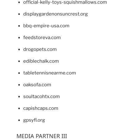
official-kelly-toys-squishmallows.com
displaygardenonsuncrest.org
bbq-empire-usa.com
feedstoreva.com
drogopets.com
ediblechalk.com
tabletennisnearme.com
oaksofa.com
soultacohtx.com
capishcaps.com
gpsyfl.org
MEDIA PARTNER III