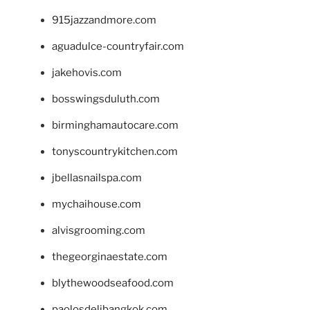
915jazzandmore.com
aguadulce-countryfair.com
jakehovis.com
bosswingsduluth.com
birminghamautocare.com
tonyscountrykitchen.com
jbellasnailspa.com
mychaihouse.com
alvisgrooming.com
thegeorginaestate.com
blythewoodseafood.com
paolosdelibangkok.com