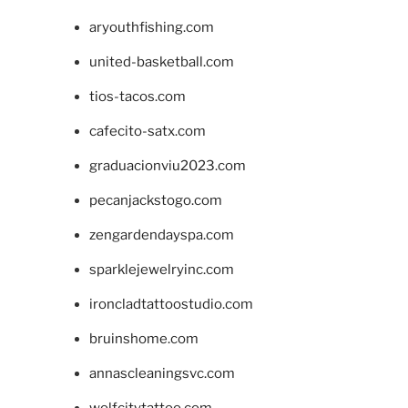
aryouthfishing.com
united-basketball.com
tios-tacos.com
cafecito-satx.com
graduacionviu2023.com
pecanjackstogo.com
zengardendayspa.com
sparklejewelryinc.com
ironcladtattoostudio.com
bruinshome.com
annascleaningsvc.com
wolfcitytattoo.com