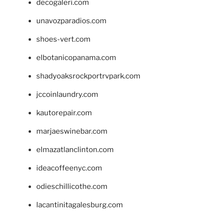
decogaleri.com
unavozparadios.com
shoes-vert.com
elbotanicopanama.com
shadyoaksrockportrvpark.com
jccoinlaundry.com
kautorepair.com
marjaeswinebar.com
elmazatlanclinton.com
ideacoffeenyc.com
odieschillicothe.com
lacantinitagalesburg.com