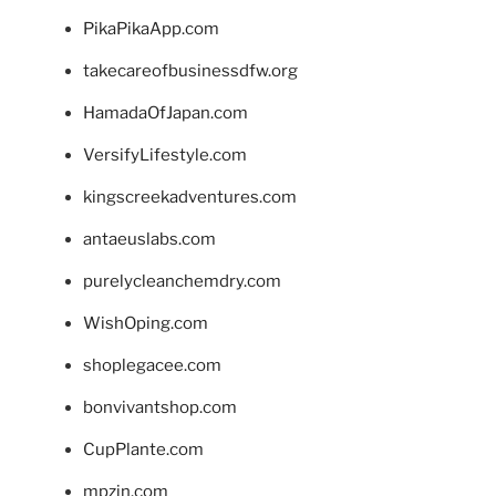
PikaPikaApp.com
takecareofbusinessdfw.org
HamadaOfJapan.com
VersifyLifestyle.com
kingscreekadventures.com
antaeuslabs.com
purelycleanchemdry.com
WishOping.com
shoplegacee.com
bonvivantshop.com
CupPlante.com
mpzin.com