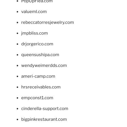
PopUpFlea.com
valueml.com
rebeccatorresjewelry.com
jmpbliss.com
drjorgerico.com
queensushipa.com
wendyweimerdds.com
ameri-camp.com
hrsreceivables.com
empconst1.com
cinderella-support.com
bigpinkrestaurant.com