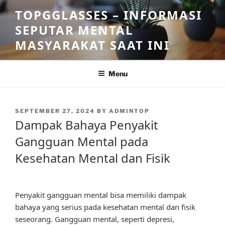
Skip
TOPGGLASSES – INFORMASI
to
SEPUTAR MENTAL
content
MASYARAKAT SAAT INI
Menu
POSTED
SEPTEMBER 27, 2024
BY
ADMINTOP
ON
Dampak Bahaya Penyakit
Gangguan Mental pada
Kesehatan Mental dan Fisik
Penyakit gangguan mental bisa memiliki dampak
bahaya yang serius pada kesehatan mental dan fisik
seseorang. Gangguan mental, seperti depresi,