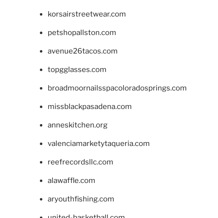
korsairstreetwear.com
petshopallston.com
avenue26tacos.com
topgglasses.com
broadmoornailsspacoloradosprings.com
missblackpasadena.com
anneskitchen.org
valenciamarketytaqueria.com
reefrecordsllc.com
alawaffle.com
aryouthfishing.com
united-basketball.com