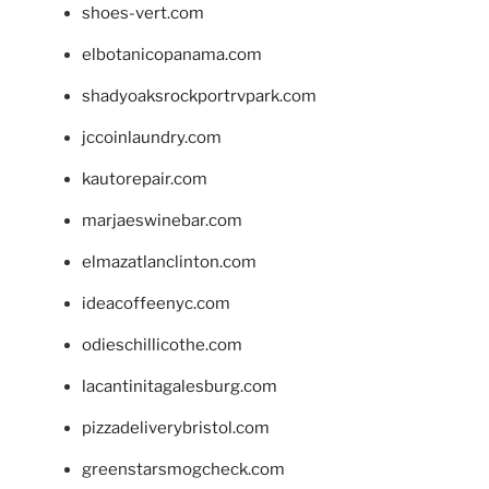
shoes-vert.com
elbotanicopanama.com
shadyoaksrockportrvpark.com
jccoinlaundry.com
kautorepair.com
marjaeswinebar.com
elmazatlanclinton.com
ideacoffeenyc.com
odieschillicothe.com
lacantinitagalesburg.com
pizzadeliverybristol.com
greenstarsmogcheck.com