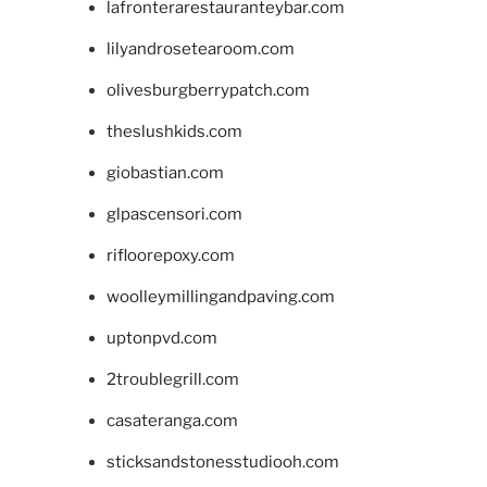
lafronterarestauranteybar.com
lilyandrosetearoom.com
olivesburgberrypatch.com
theslushkids.com
giobastian.com
glpascensori.com
rifloorepoxy.com
woolleymillingandpaving.com
uptonpvd.com
2troublegrill.com
casateranga.com
sticksandstonesstudiooh.com