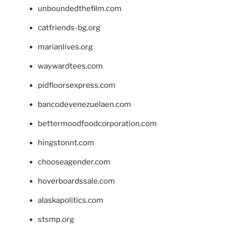
unboundedthefilm.com
catfriends-bg.org
marianlives.org
waywardtees.com
pidfloorsexpress.com
bancodevenezuelaen.com
bettermoodfoodcorporation.com
hingstonnt.com
chooseagender.com
hoverboardssale.com
alaskapolitics.com
stsmp.org