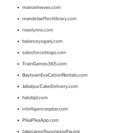
manoelneves.com
mandelaeffectlibrary.com
roselynns.com
balanceyoganj.com
salesforceblogs.com
TrainGames365.com
BaytownEvaCationRentals.com
JabalpurCakeDelivery.com
halobjd.com
intelligenceqatar.com
PikaPikaApp.com
takecareofbusinessdfw.org