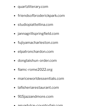
quartzliterary.com
friendsofbroderickpark.com
studiopiattellina.com
jannagrillspringfield.com
fujiyamacharleston.com
elpatronchardon.com
donglaishun-order.com
fiamc-rome2022.org
mariceworldessentials.com
lafisheriarestaurant.com
915jazzandmore.com
aguadulce-countryfair.com