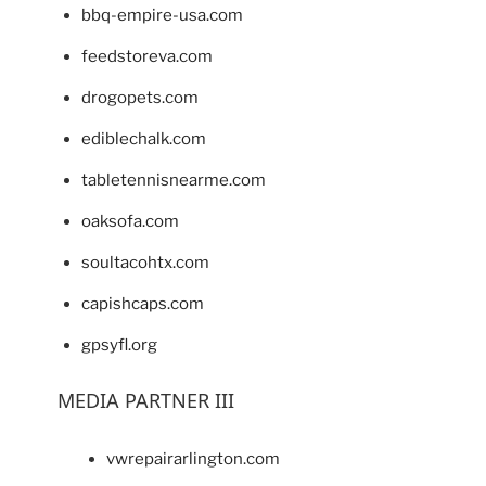
bbq-empire-usa.com
feedstoreva.com
drogopets.com
ediblechalk.com
tabletennisnearme.com
oaksofa.com
soultacohtx.com
capishcaps.com
gpsyfl.org
MEDIA PARTNER III
vwrepairarlington.com