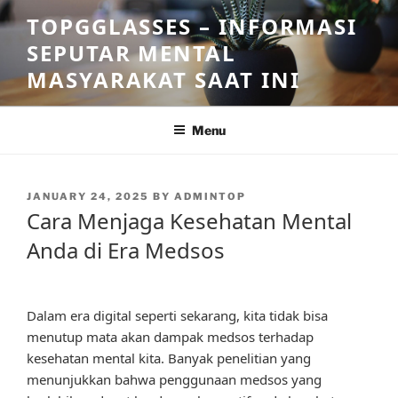
Skip
TOPGGLASSES – INFORMASI
to
SEPUTAR MENTAL
content
MASYARAKAT SAAT INI
Menu
POSTED
JANUARY 24, 2025
BY
ADMINTOP
ON
Cara Menjaga Kesehatan Mental
Anda di Era Medsos
Dalam era digital seperti sekarang, kita tidak bisa
menutup mata akan dampak medsos terhadap
kesehatan mental kita. Banyak penelitian yang
menunjukkan bahwa penggunaan medsos yang