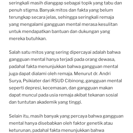
seringkali masih dianggap sebagai topik yang tabu dan
penuh stigma. Banyak mitos dan fakta yang belum
terungkap secara jelas, sehingga seringkali remaja
yang mengalami gangguan mental merasa kesulitan
untuk mendapatkan bantuan dan dukungan yang
mereka butuhkan.
Salah satu mitos yang sering dipercayai adalah bahwa
gangguan mental hanya terjadi pada orang dewasa,
padahal fakta menunjukkan bahwa gangguan mental
juga dapat dialami oleh remaja. Menurut dr. Andri
Surya, Psikiater dari RSUD Cibinong, gangguan mental
seperti depresi, kecemasan, dan gangguan makan
dapat muncul pada usia remaja akibat tekanan sosial
dan tuntutan akademik yang tinggi.
Selain itu, masih banyak yang percaya bahwa gangguan
mental hanya disebabkan oleh faktor genetik atau
keturunan, padahal fakta menunjukkan bahwa