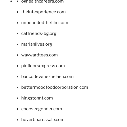
okhealthcareers.com
theintexperience.com
unboundedthefilm.com
catfriends-bg.org
marianlives.org
waywardtees.com
pidfloorsexpress.com
bancodevenezuelaen.com
bettermoodfoodcorporation.com
hingstonnt.com
chooseagender.com
hoverboardssale.com