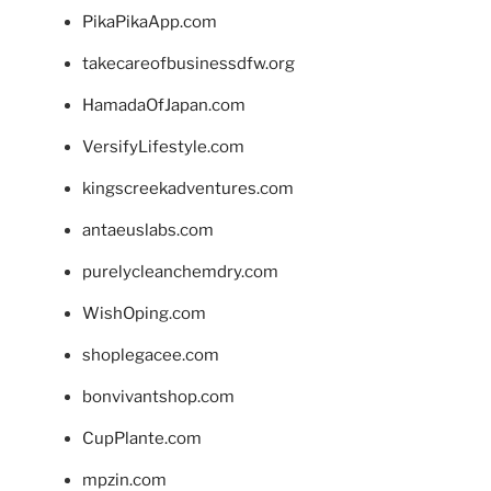
PikaPikaApp.com
takecareofbusinessdfw.org
HamadaOfJapan.com
VersifyLifestyle.com
kingscreekadventures.com
antaeuslabs.com
purelycleanchemdry.com
WishOping.com
shoplegacee.com
bonvivantshop.com
CupPlante.com
mpzin.com