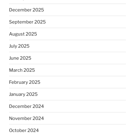
December 2025
September 2025
August 2025
July 2025
June 2025
March 2025
February 2025
January 2025
December 2024
November 2024
October 2024