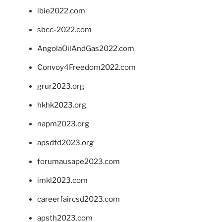
ibie2022.com
sbcc-2022.com
AngolaOilAndGas2022.com
Convoy4Freedom2022.com
grur2023.org
hkhk2023.org
napm2023.org
apsdfd2023.org
forumausape2023.com
imkl2023.com
careerfaircsd2023.com
apsth2023.com