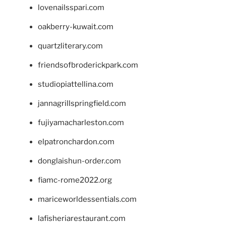
lovenailsspari.com
oakberry-kuwait.com
quartzliterary.com
friendsofbroderickpark.com
studiopiattellina.com
jannagrillspringfield.com
fujiyamacharleston.com
elpatronchardon.com
donglaishun-order.com
fiamc-rome2022.org
mariceworldessentials.com
lafisheriarestaurant.com