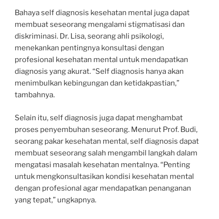
Bahaya self diagnosis kesehatan mental juga dapat
membuat seseorang mengalami stigmatisasi dan
diskriminasi. Dr. Lisa, seorang ahli psikologi,
menekankan pentingnya konsultasi dengan
profesional kesehatan mental untuk mendapatkan
diagnosis yang akurat. “Self diagnosis hanya akan
menimbulkan kebingungan dan ketidakpastian,”
tambahnya.
Selain itu, self diagnosis juga dapat menghambat
proses penyembuhan seseorang. Menurut Prof. Budi,
seorang pakar kesehatan mental, self diagnosis dapat
membuat seseorang salah mengambil langkah dalam
mengatasi masalah kesehatan mentalnya. “Penting
untuk mengkonsultasikan kondisi kesehatan mental
dengan profesional agar mendapatkan penanganan
yang tepat,” ungkapnya.