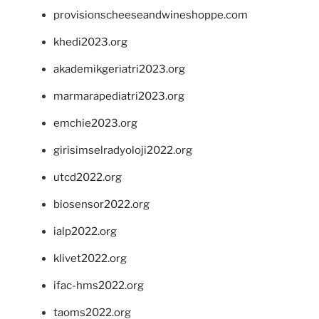
provisionscheeseandwineshoppe.com
khedi2023.org
akademikgeriatri2023.org
marmarapediatri2023.org
emchie2023.org
girisimselradyoloji2022.org
utcd2022.org
biosensor2022.org
ialp2022.org
klivet2022.org
ifac-hms2022.org
taoms2022.org