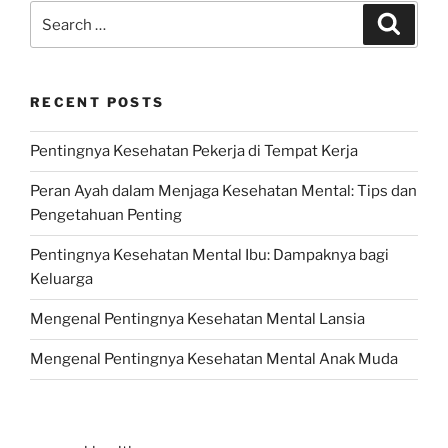
Search
Search
for:
RECENT POSTS
Pentingnya Kesehatan Pekerja di Tempat Kerja
Peran Ayah dalam Menjaga Kesehatan Mental: Tips dan
Pengetahuan Penting
Pentingnya Kesehatan Mental Ibu: Dampaknya bagi
Keluarga
Mengenal Pentingnya Kesehatan Mental Lansia
Mengenal Pentingnya Kesehatan Mental Anak Muda