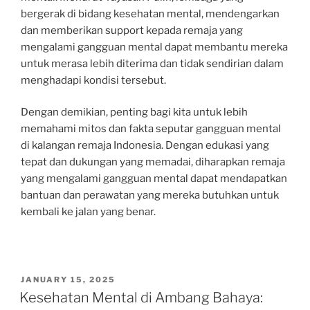
bergerak di bidang kesehatan mental, mendengarkan
dan memberikan support kepada remaja yang
mengalami gangguan mental dapat membantu mereka
untuk merasa lebih diterima dan tidak sendirian dalam
menghadapi kondisi tersebut.
Dengan demikian, penting bagi kita untuk lebih
memahami mitos dan fakta seputar gangguan mental
di kalangan remaja Indonesia. Dengan edukasi yang
tepat dan dukungan yang memadai, diharapkan remaja
yang mengalami gangguan mental dapat mendapatkan
bantuan dan perawatan yang mereka butuhkan untuk
kembali ke jalan yang benar.
POSTED
JANUARY 15, 2025
ON
Kesehatan Mental di Ambang Bahaya: