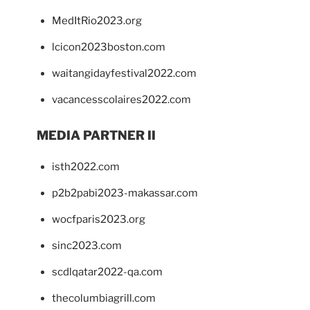
MedItRio2023.org
lcicon2023boston.com
waitangidayfestival2022.com
vacancesscolaires2022.com
MEDIA PARTNER II
isth2022.com
p2b2pabi2023-makassar.com
wocfparis2023.org
sinc2023.com
scdlqatar2022-qa.com
thecolumbiagrill.com