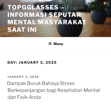
Skip
TOPGGLASSES –
to
INFORMASI SEPUTAR
content
MENTAL MASYARAKAT
SAAT INI
Menu
DAY:
JANUARY 3, 2025
POSTED
JANUARY 3, 2025
ON
Dampak Buruk Bahaya Stress
Berkepanjangan bagi Kesehatan Mental
dan Fisik Anda