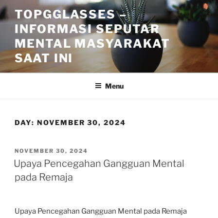
Skip
TOPGGLASSES –
to
INFORMASI SEPUTAR
content
MENTAL MASYARAKAT
SAAT INI
Menu
DAY:
NOVEMBER 30, 2024
POSTED
NOVEMBER 30, 2024
ON
Upaya Pencegahan Gangguan Mental
pada Remaja
Upaya Pencegahan Gangguan Mental pada Remaja