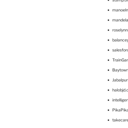
manoel
mandelae
roselyn
balance
salesfo
TrainG
Baytown
Jabalpu
halobjd
intellig
PikaPik
takecar