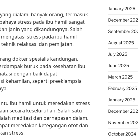
January 2026
yang dialami banyak orang, termasuk
December 20
bahaya stress pada ibu hamil sangat
dan janin yang dikandungnya. Salah
September 20
k mengatasi stress pada ibu hamil
August 2025
eknik relaksasi dan pemijatan.
July 2025
orang dokter spesialis kandungan,
June 2025
 berdampak buruk pada kesehatan ibu
diatasi dengan baik dapat
March 2025
si kehamilan, seperti preeklampsia
nya.
February 2025
January 2025
ntu ibu hamil untuk meredakan stress
an secara keseluruhan. Salah satu
December 20
dalah meditasi dan pernapasan dalam.
November 20
 dapat meredakan ketegangan otot dan
an stress.
October 2024