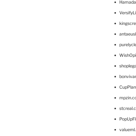
Hamada
VersifyL
kingscr
antaeus
purelyc
WishOp
shopleg
bonviva
CupPlan
mpzin.c
stcreal.
PopUpFl
valueml