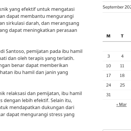
September 20
nik yang efektif untuk mengatasi
jatan dapat membantu mengurangi
an sirkulasi darah, dan merangsang
yang dapat meningkatkan perasaan
M
T
udi Santoso, pemijatan pada ibu hamil
3
4
ti dan oleh terapis yang terlatih.
engan benar dapat memberikan
10
11
hatan ibu hamil dan janin yang
17
18
24
25
 relaksasi dan pemijatan, ibu hamil
31
dengan lebih efektif. Selain itu,
« Mar
 untuk mendapatkan dukungan dari
ar dapat mengurangi stress yang