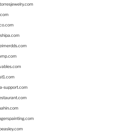
torresjewelry.com
s.com
ico.com
shipa.com
eimerdds.com
camp.com
ivables.com
st1.com
la-support.com
estaurant.com
uahin.com
erspainting.com
beasley.com