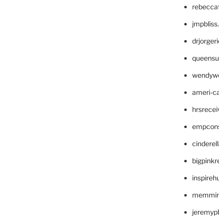
rebecca
jmpblis
drjorger
queensu
wendyw
ameri-
hrsrece
empcon
cinderel
bigpinkr
inspireh
memming
jeremyp