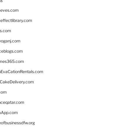
neves.com
ffectlibrary.com
ns.com
yoganj.com
rceblogs.com
ames365.com
EvaCationRentals.com
rCakeDelivery.com
.com
enceqatar.com
aApp.com
eofbusinessdfw.org