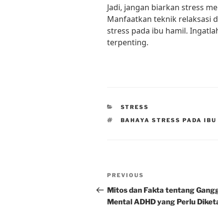
Jadi, jangan biarkan stress 
Manfaatkan teknik relaksasi 
stress pada ibu hamil. Ingatl
terpenting.
CATEGORIES
STRESS
TAGS
BAHAYA STRESS PADA IBU
Post
Previous
PREVIOUS
navigation
Post
Mitos dan Fakta tentang Gang
Mental ADHD yang Perlu Diket