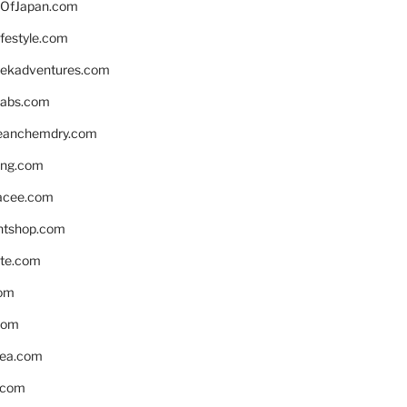
OfJapan.com
ifestyle.com
eekadventures.com
labs.com
leanchemdry.com
ing.com
acee.com
ntshop.com
te.com
om
com
ea.com
.com