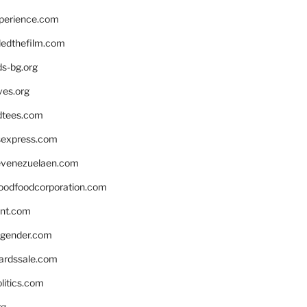
xperience.com
edthefilm.com
ds-bg.org
ves.org
tees.com
rsexpress.com
venezuelaen.com
oodfoodcorporation.com
nnt.com
gender.com
ardssale.com
litics.com
rg