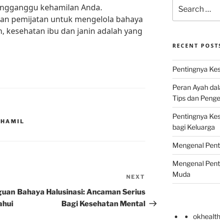
Search
mengganggu kehamilan Anda.
for:
dan pemijatan untuk mengelola bahaya
ah, kesehatan ibu dan janin adalah yang
RECENT POST
Pentingnya Kes
Peran Ayah da
Tips dan Peng
Pentingnya Ke
 HAMIL
bagi Keluarga
Mengenal Pent
Mengenal Pent
Muda
NEXT
Next
Post
guan
Bahaya Halusinasi: Ancaman Serius
ahui
Bagi Kesehatan Mental
okhealt