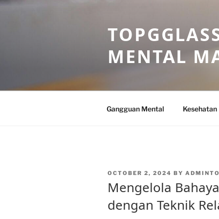
Skip
to
TOPGGLASS
content
MENTAL MA
Gangguan Mental
Kesehatan
POSTED
OCTOBER 2, 2024
BY
ADMINT
ON
Mengelola Bahaya 
dengan Teknik Rel