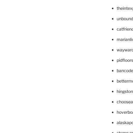
theinte
unbound
catfrien
marianli
wayward
pidfloo
bancode
betterm
hingsto
choosea
hoverbo
alaskapo
stsmp.o