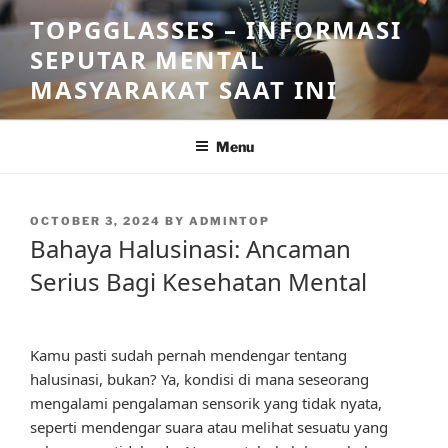
Skip
TOPGGLASSES – INFORMASI
to
SEPUTAR MENTAL
content
MASYARAKAT SAAT INI
Menu
POSTED
OCTOBER 3, 2024
BY
ADMINTOP
ON
Bahaya Halusinasi: Ancaman
Serius Bagi Kesehatan Mental
Kamu pasti sudah pernah mendengar tentang
halusinasi, bukan? Ya, kondisi di mana seseorang
mengalami pengalaman sensorik yang tidak nyata,
seperti mendengar suara atau melihat sesuatu yang