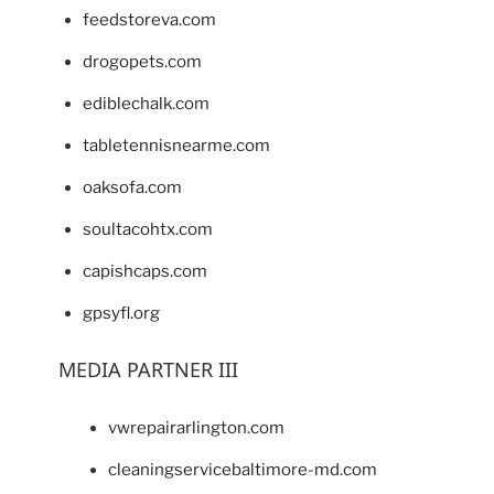
feedstoreva.com
drogopets.com
ediblechalk.com
tabletennisnearme.com
oaksofa.com
soultacohtx.com
capishcaps.com
gpsyfl.org
MEDIA PARTNER III
vwrepairarlington.com
cleaningservicebaltimore-md.com