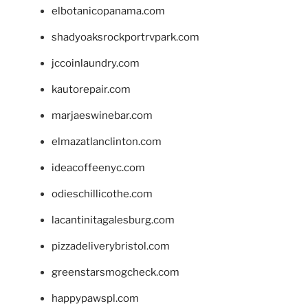
elbotanicopanama.com
shadyoaksrockportrvpark.com
jccoinlaundry.com
kautorepair.com
marjaeswinebar.com
elmazatlanclinton.com
ideacoffeenyc.com
odieschillicothe.com
lacantinitagalesburg.com
pizzadeliverybristol.com
greenstarsmogcheck.com
happypawspl.com