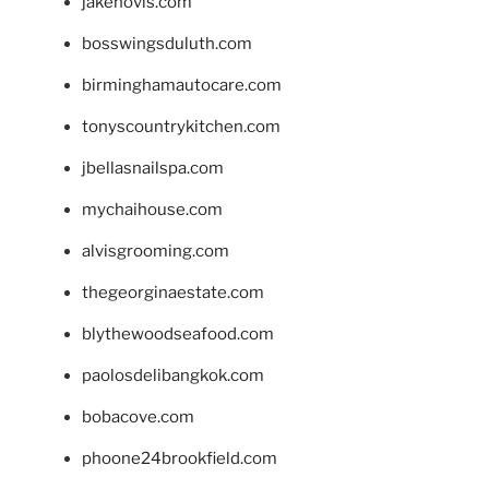
jakehovis.com
bosswingsduluth.com
birminghamautocare.com
tonyscountrykitchen.com
jbellasnailspa.com
mychaihouse.com
alvisgrooming.com
thegeorginaestate.com
blythewoodseafood.com
paolosdelibangkok.com
bobacove.com
phoone24brookfield.com