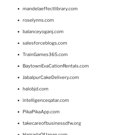
mandelaeffectlibrary.com
roselynns.com
balanceyoganj.com
salesforceblogs.com
TrainGames365.com
BaytownEvaCationRentals.com
JabalpurCakeDelivery.com
halobjd.com
intelligenceqatar.com
PikaPikaApp.com
takecareofbusinessdfw.org
HamadaOfJapan.com