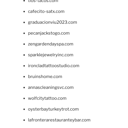
tios-tacos.com
cafecito-satx.com
graduacionviu2023.com
pecanjackstogo.com
zengardendayspa.com
sparklejewelryinc.com
ironcladtattoostudio.com
bruinshome.com
annascleaningsvc.com
wolfcitytattoo.com
oysterbayturkeytrot.com
lafronterarestauranteybar.com