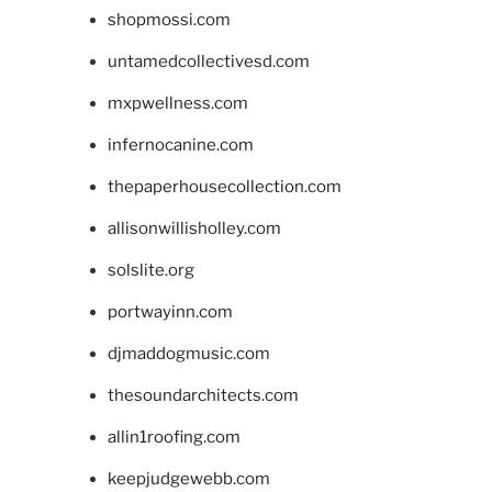
shopmossi.com
untamedcollectivesd.com
mxpwellness.com
infernocanine.com
thepaperhousecollection.com
allisonwillisholley.com
solslite.org
portwayinn.com
djmaddogmusic.com
thesoundarchitects.com
allin1roofing.com
keepjudgewebb.com