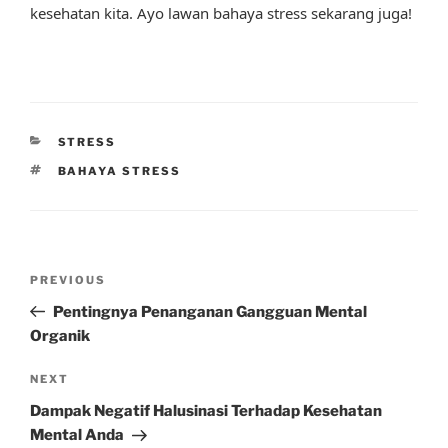
kesehatan kita. Ayo lawan bahaya stress sekarang juga!
CATEGORIES
STRESS
TAGS
BAHAYA STRESS
Post
Previous
PREVIOUS
navigation
Post
Pentingnya Penanganan Gangguan Mental
Organik
Next
NEXT
Post
Dampak Negatif Halusinasi Terhadap Kesehatan
Mental Anda