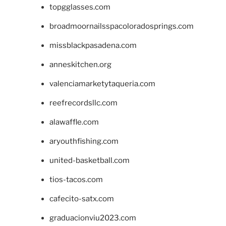
topgglasses.com
broadmoornailsspacoloradosprings.com
missblackpasadena.com
anneskitchen.org
valenciamarketytaqueria.com
reefrecordsllc.com
alawaffle.com
aryouthfishing.com
united-basketball.com
tios-tacos.com
cafecito-satx.com
graduacionviu2023.com