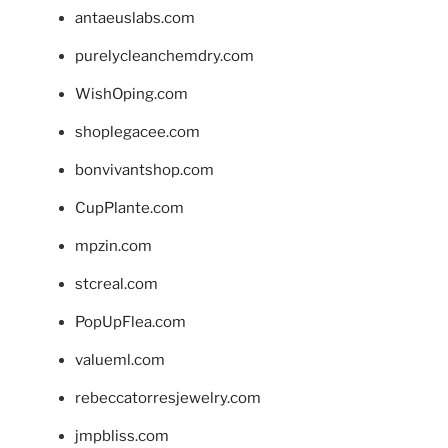
antaeuslabs.com
purelycleanchemdry.com
WishOping.com
shoplegacee.com
bonvivantshop.com
CupPlante.com
mpzin.com
stcreal.com
PopUpFlea.com
valueml.com
rebeccatorresjewelry.com
jmpbliss.com