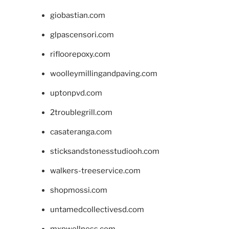
giobastian.com
glpascensori.com
rifloorepoxy.com
woolleymillingandpaving.com
uptonpvd.com
2troublegrill.com
casateranga.com
sticksandstonesstudiooh.com
walkers-treeservice.com
shopmossi.com
untamedcollectivesd.com
mxpwellness.com