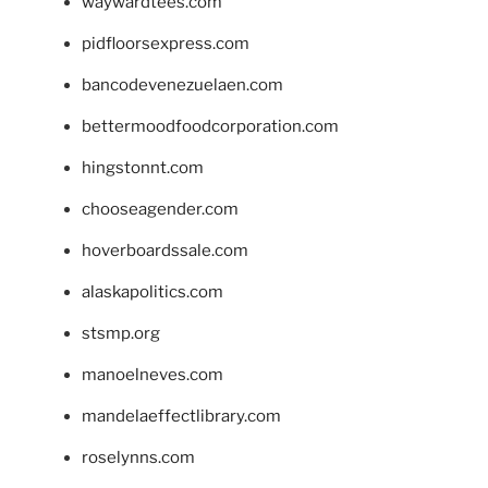
waywardtees.com
pidfloorsexpress.com
bancodevenezuelaen.com
bettermoodfoodcorporation.com
hingstonnt.com
chooseagender.com
hoverboardssale.com
alaskapolitics.com
stsmp.org
manoelneves.com
mandelaeffectlibrary.com
roselynns.com