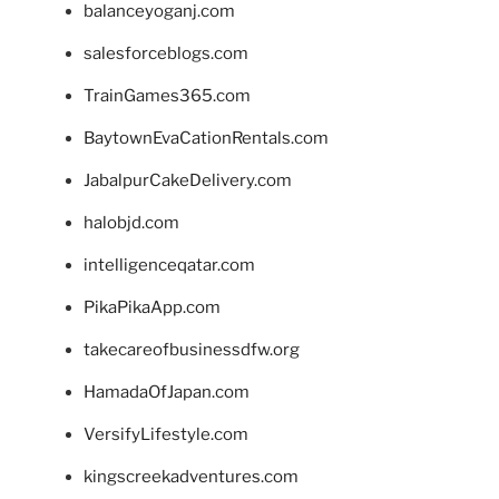
balanceyoganj.com
salesforceblogs.com
TrainGames365.com
BaytownEvaCationRentals.com
JabalpurCakeDelivery.com
halobjd.com
intelligenceqatar.com
PikaPikaApp.com
takecareofbusinessdfw.org
HamadaOfJapan.com
VersifyLifestyle.com
kingscreekadventures.com