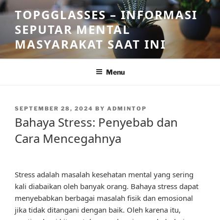
Skip
TOPGGLASSES – INFORMASI
to
SEPUTAR MENTAL
content
MASYARAKAT SAAT INI
Menu
POSTED
SEPTEMBER 28, 2024
BY
ADMINTOP
ON
Bahaya Stress: Penyebab dan
Cara Mencegahnya
Stress adalah masalah kesehatan mental yang sering
kali diabaikan oleh banyak orang. Bahaya stress dapat
menyebabkan berbagai masalah fisik dan emosional
jika tidak ditangani dengan baik. Oleh karena itu,