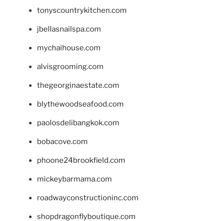
tonyscountrykitchen.com
jbellasnailspa.com
mychaihouse.com
alvisgrooming.com
thegeorginaestate.com
blythewoodseafood.com
paolosdelibangkok.com
bobacove.com
phoone24brookfield.com
mickeybarmama.com
roadwayconstructioninc.com
shopdragonflyboutique.com