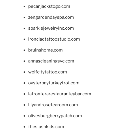
pecanjackstogo.com
zengardendayspa.com
sparklejewelryinc.com
ironcladtattoostudio.com
bruinshome.com
annascleaningsvc.com
wolfcitytattoo.com
oysterbayturkeytrot.com
lafronterarestauranteybar.com
lilyandrosetearoom.com
olivesburgberrypatch.com
theslushkids.com