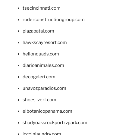
tsecincinnati.com
roderconstructiongroup.com
plazabatai.com
hawkscayresort.com
hellonquads.com
diarioanimales.com
decogaleri.com
unavozparadios.com
shoes-vert.com
elbotanicopanama.com
shadyoaksrockportrvpark.com
jccoinlaundry.com