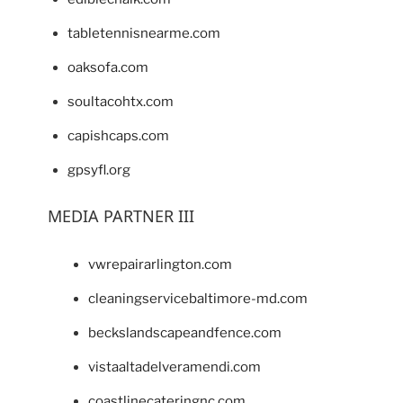
tabletennisnearme.com
oaksofa.com
soultacohtx.com
capishcaps.com
gpsyfl.org
MEDIA PARTNER III
vwrepairarlington.com
cleaningservicebaltimore-md.com
beckslandscapeandfence.com
vistaaltadelveramendi.com
coastlinecateringnc.com