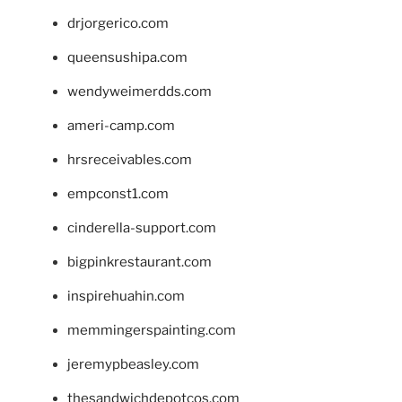
drjorgerico.com
queensushipa.com
wendyweimerdds.com
ameri-camp.com
hrsreceivables.com
empconst1.com
cinderella-support.com
bigpinkrestaurant.com
inspirehuahin.com
memmingerspainting.com
jeremypbeasley.com
thesandwichdepotcos.com