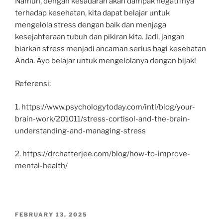
Namun, dengan kesadaran akan dampak negatifnya
terhadap kesehatan, kita dapat belajar untuk
mengelola stress dengan baik dan menjaga
kesejahteraan tubuh dan pikiran kita. Jadi, jangan
biarkan stress menjadi ancaman serius bagi kesehatan
Anda. Ayo belajar untuk mengelolanya dengan bijak!
Referensi:
1. https://www.psychologytoday.com/intl/blog/your-
brain-work/201011/stress-cortisol-and-the-brain-
understanding-and-managing-stress
2. https://drchatterjee.com/blog/how-to-improve-
mental-health/
POSTED
FEBRUARY 13, 2025
ON