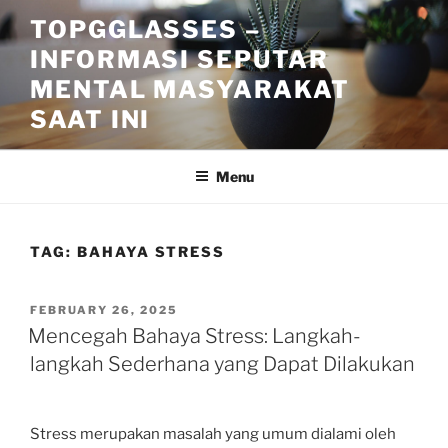
Skip
TOPGGLASSES –
to
INFORMASI SEPUTAR
content
MENTAL MASYARAKAT
SAAT INI
Menu
TAG:
BAHAYA STRESS
POSTED
FEBRUARY 26, 2025
ON
Mencegah Bahaya Stress: Langkah-
langkah Sederhana yang Dapat Dilakukan
Stress merupakan masalah yang umum dialami oleh