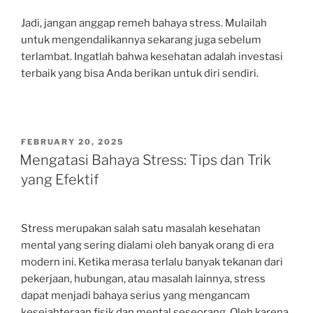
Jadi, jangan anggap remeh bahaya stress. Mulailah
untuk mengendalikannya sekarang juga sebelum
terlambat. Ingatlah bahwa kesehatan adalah investasi
terbaik yang bisa Anda berikan untuk diri sendiri.
POSTED
FEBRUARY 20, 2025
ON
Mengatasi Bahaya Stress: Tips dan Trik
yang Efektif
Stress merupakan salah satu masalah kesehatan
mental yang sering dialami oleh banyak orang di era
modern ini. Ketika merasa terlalu banyak tekanan dari
pekerjaan, hubungan, atau masalah lainnya, stress
dapat menjadi bahaya serius yang mengancam
kesejahteraan fisik dan mental seseorang. Oleh karena