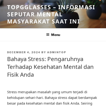
Skip
TOPGGLASSES – INFORMASI
to
SEPUTAR MENTAL
content
MASYARAKAT SAAT INI
Menu
POSTED
DECEMBER 4, 2024
BY
ADMINTOP
ON
Bahaya Stress: Pengaruhnya
Terhadap Kesehatan Mental dan
Fisik Anda
Stress merupakan masalah yang umum terjadi di
kehidupan sehari-hari. Bahaya stress dapat berdampak
besar pada kesehatan mental dan fisik Anda. Seiring