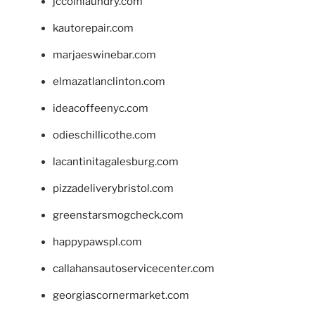
jccoinlaundry.com
kautorepair.com
marjaeswinebar.com
elmazatlanclinton.com
ideacoffeenyc.com
odieschillicothe.com
lacantinitagalesburg.com
pizzadeliverybristol.com
greenstarsmogcheck.com
happypawspl.com
callahansautoservicecenter.com
georgiascornermarket.com