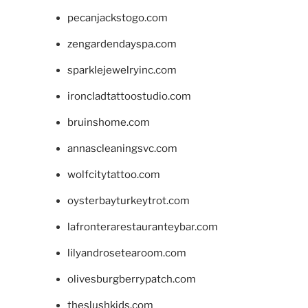
pecanjackstogo.com
zengardendayspa.com
sparklejewelryinc.com
ironcladtattoostudio.com
bruinshome.com
annascleaningsvc.com
wolfcitytattoo.com
oysterbayturkeytrot.com
lafronterarestauranteybar.com
lilyandrosetearoom.com
olivesburgberrypatch.com
theslushkids.com