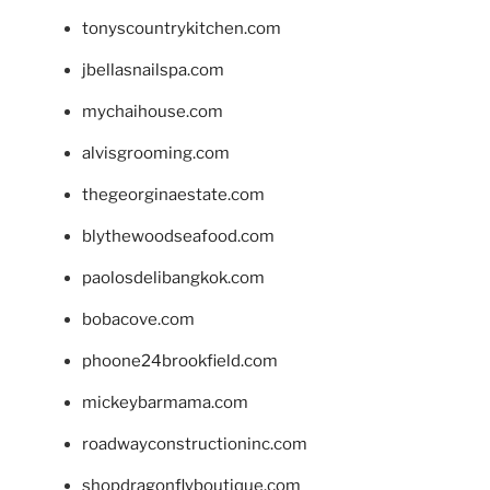
tonyscountrykitchen.com
jbellasnailspa.com
mychaihouse.com
alvisgrooming.com
thegeorginaestate.com
blythewoodseafood.com
paolosdelibangkok.com
bobacove.com
phoone24brookfield.com
mickeybarmama.com
roadwayconstructioninc.com
shopdragonflyboutique.com