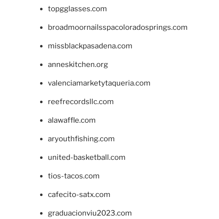
topgglasses.com
broadmoornailsspacoloradosprings.com
missblackpasadena.com
anneskitchen.org
valenciamarketytaqueria.com
reefrecordsllc.com
alawaffle.com
aryouthfishing.com
united-basketball.com
tios-tacos.com
cafecito-satx.com
graduacionviu2023.com