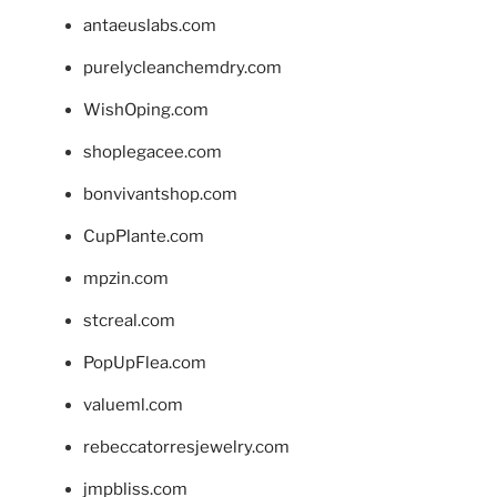
antaeuslabs.com
purelycleanchemdry.com
WishOping.com
shoplegacee.com
bonvivantshop.com
CupPlante.com
mpzin.com
stcreal.com
PopUpFlea.com
valueml.com
rebeccatorresjewelry.com
jmpbliss.com