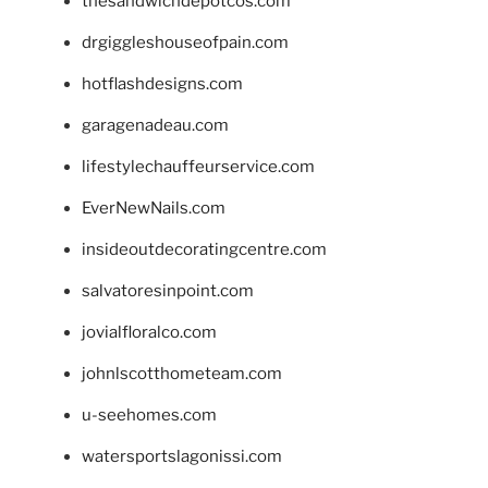
thesandwichdepotcos.com
drgiggleshouseofpain.com
hotflashdesigns.com
garagenadeau.com
lifestylechauffeurservice.com
EverNewNails.com
insideoutdecoratingcentre.com
salvatoresinpoint.com
jovialfloralco.com
johnlscotthometeam.com
u-seehomes.com
watersportslagonissi.com