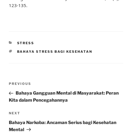
123-135.
CATEGORIES
STRESS
TAGS
BAHAYA STRESS BAGI KESEHATAN
Post
Previous
PREVIOUS
navigation
Post
Bahaya Gangguan Mental di Masyarakat: Peran
Kita dalam Pencegahannya
Next
NEXT
Post
Bahaya Narkoba: Ancaman Serius bagi Kesehatan
Mental