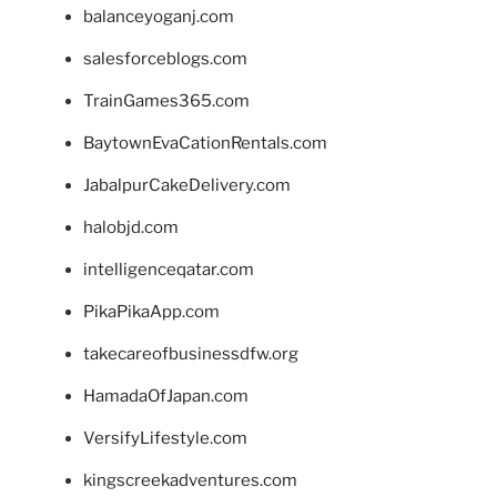
balanceyoganj.com
salesforceblogs.com
TrainGames365.com
BaytownEvaCationRentals.com
JabalpurCakeDelivery.com
halobjd.com
intelligenceqatar.com
PikaPikaApp.com
takecareofbusinessdfw.org
HamadaOfJapan.com
VersifyLifestyle.com
kingscreekadventures.com