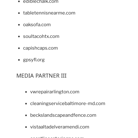
ediblechalk.com
tabletennisnearme.com
oaksofa.com
soultacohtx.com
capishcaps.com
gpsyfl.org
MEDIA PARTNER III
vwrepairarlington.com
cleaningservicebaltimore-md.com
beckslandscapeandfence.com
vistaaltadelveramendi.com