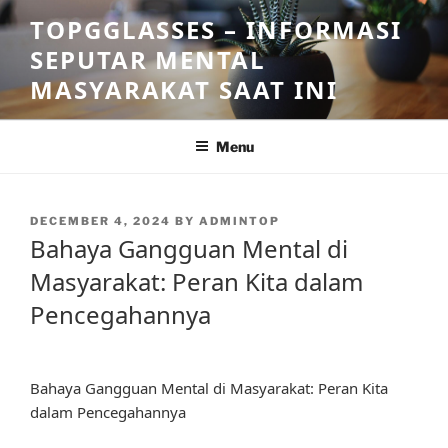
Skip
TOPGGLASSES – INFORMASI
to
SEPUTAR MENTAL
content
MASYARAKAT SAAT INI
Menu
POSTED
DECEMBER 4, 2024
BY
ADMINTOP
ON
Bahaya Gangguan Mental di
Masyarakat: Peran Kita dalam
Pencegahannya
Bahaya Gangguan Mental di Masyarakat: Peran Kita
dalam Pencegahannya