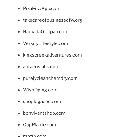
PikaPikaApp.com
takecareofbusinessdfw.org
HamadaOfJapan.com
VersifyLifestyle.com
kingscreekadventures.com
antaeuslabs.com
purelycleanchemdry.com
WishOping.com
shoplegacee.com
bonvivantshop.com
CupPlante.com
mpzin.com