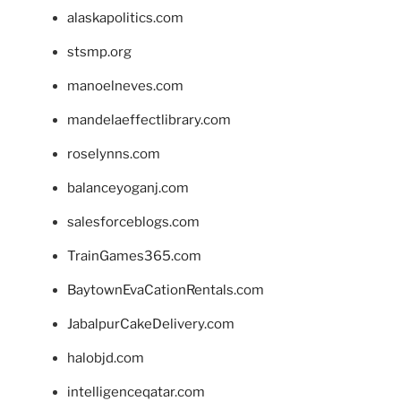
alaskapolitics.com
stsmp.org
manoelneves.com
mandelaeffectlibrary.com
roselynns.com
balanceyoganj.com
salesforceblogs.com
TrainGames365.com
BaytownEvaCationRentals.com
JabalpurCakeDelivery.com
halobjd.com
intelligenceqatar.com