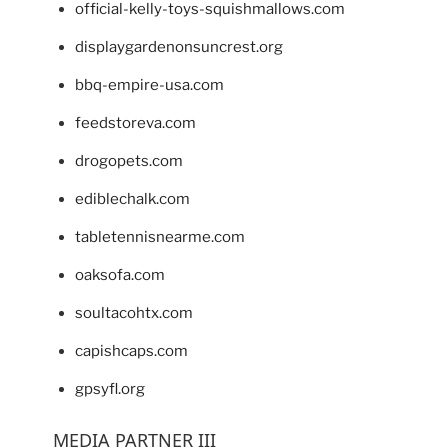
official-kelly-toys-squishmallows.com
displaygardenonsuncrest.org
bbq-empire-usa.com
feedstoreva.com
drogopets.com
ediblechalk.com
tabletennisnearme.com
oaksofa.com
soultacohtx.com
capishcaps.com
gpsyfl.org
MEDIA PARTNER III