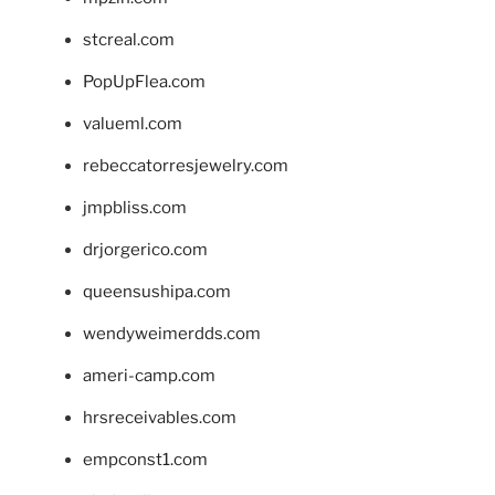
stcreal.com
PopUpFlea.com
valueml.com
rebeccatorresjewelry.com
jmpbliss.com
drjorgerico.com
queensushipa.com
wendyweimerdds.com
ameri-camp.com
hrsreceivables.com
empconst1.com