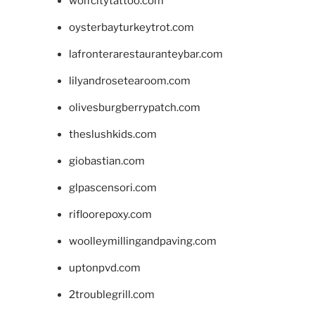
wolfcitytattoo.com
oysterbayturkeytrot.com
lafronterarestauranteybar.com
lilyandrosetearoom.com
olivesburgberrypatch.com
theslushkids.com
giobastian.com
glpascensori.com
rifloorepoxy.com
woolleymillingandpaving.com
uptonpvd.com
2troublegrill.com