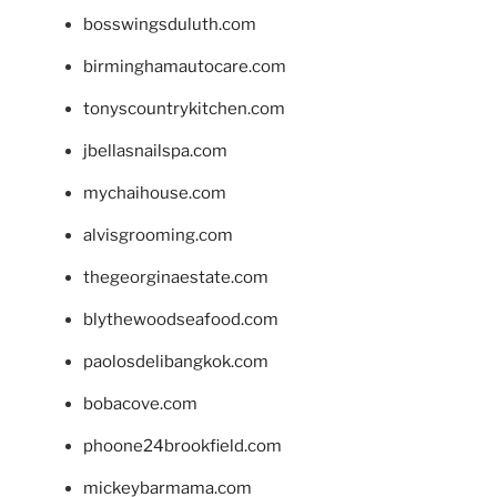
bosswingsduluth.com
birminghamautocare.com
tonyscountrykitchen.com
jbellasnailspa.com
mychaihouse.com
alvisgrooming.com
thegeorginaestate.com
blythewoodseafood.com
paolosdelibangkok.com
bobacove.com
phoone24brookfield.com
mickeybarmama.com