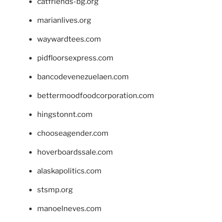
catfriends-bg.org
marianlives.org
waywardtees.com
pidfloorsexpress.com
bancodevenezuelaen.com
bettermoodfoodcorporation.com
hingstonnt.com
chooseagender.com
hoverboardssale.com
alaskapolitics.com
stsmp.org
manoelneves.com