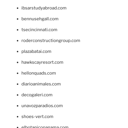
ibsarstudyabroad.com
bennusehgall.com
tsecincinnati.com
roderconstructiongroup.com
plazabatai.com
hawkscayresort.com
hellonquads.com
diarioanimales.com
decogaleri.com
unavozparadios.com
shoes-vert.com
elbotanicopanama.com