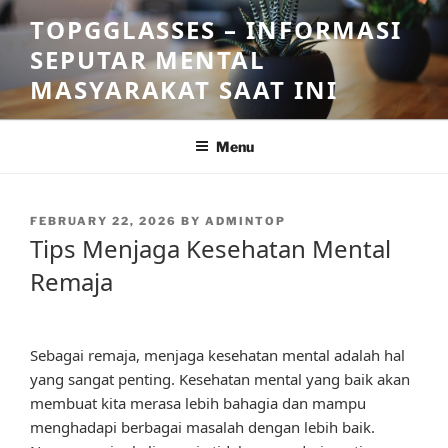
Skip
TOPGGLASSES – INFORMASI
to
SEPUTAR MENTAL
content
MASYARAKAT SAAT INI
Menu
POSTED
FEBRUARY 22, 2026
BY
ADMINTOP
ON
Tips Menjaga Kesehatan Mental
Remaja
Sebagai remaja, menjaga kesehatan mental adalah hal
yang sangat penting. Kesehatan mental yang baik akan
membuat kita merasa lebih bahagia dan mampu
menghadapi berbagai masalah dengan lebih baik.