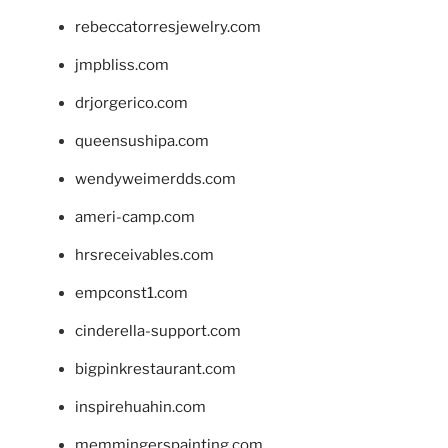
rebeccatorresjewelry.com
jmpbliss.com
drjorgerico.com
queensushipa.com
wendyweimerdds.com
ameri-camp.com
hrsreceivables.com
empconst1.com
cinderella-support.com
bigpinkrestaurant.com
inspirehuahin.com
memmingerspainting.com