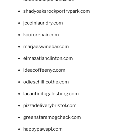
shadyoaksrockportrvpark.com
jccoinlaundry.com
kautorepair.com
marjaeswinebar.com
elmazatlanclinton.com
ideacoffeenyc.com
odieschillicothe.com
lacantinitagalesburg.com
pizzadeliverybristol.com
greenstarsmogcheck.com
happypawspl.com