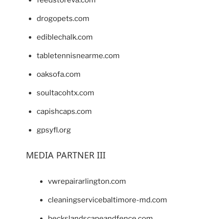
feedstoreva.com
drogopets.com
ediblechalk.com
tabletennisnearme.com
oaksofa.com
soultacohtx.com
capishcaps.com
gpsyfl.org
MEDIA PARTNER III
vwrepairarlington.com
cleaningservicebaltimore-md.com
beckslandscapeandfence.com