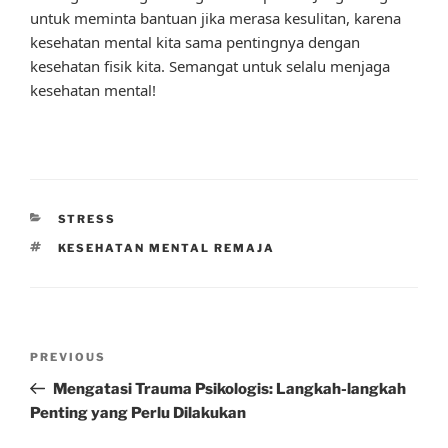
untuk meminta bantuan jika merasa kesulitan, karena
kesehatan mental kita sama pentingnya dengan
kesehatan fisik kita. Semangat untuk selalu menjaga
kesehatan mental!
CATEGORIES
STRESS
TAGS
KESEHATAN MENTAL REMAJA
Post
Previous
PREVIOUS
navigation
Post
Mengatasi Trauma Psikologis: Langkah-langkah
Penting yang Perlu Dilakukan