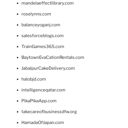
mandelaeffectlibrary.com
roselynns.com
balanceyoganj.com
salesforceblogs.com
TrainGames365.com
BaytownEvaCationRentals.com
JabalpurCakeDelivery.com
halobjd.com
intelligenceqatar.com
PikaPikaApp.com
takecareofbusinessdfw.org
HamadaOfJapan.com