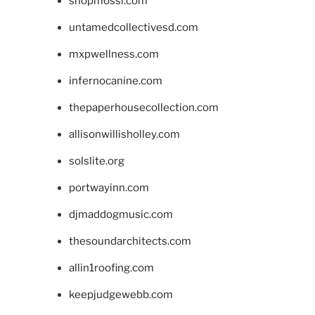
shopmossi.com
untamedcollectivesd.com
mxpwellness.com
infernocanine.com
thepaperhousecollection.com
allisonwillisholley.com
solslite.org
portwayinn.com
djmaddogmusic.com
thesoundarchitects.com
allin1roofing.com
keepjudgewebb.com