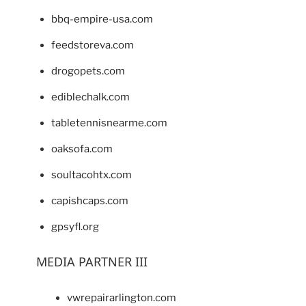
bbq-empire-usa.com
feedstoreva.com
drogopets.com
ediblechalk.com
tabletennisnearme.com
oaksofa.com
soultacohtx.com
capishcaps.com
gpsyfl.org
MEDIA PARTNER III
vwrepairarlington.com