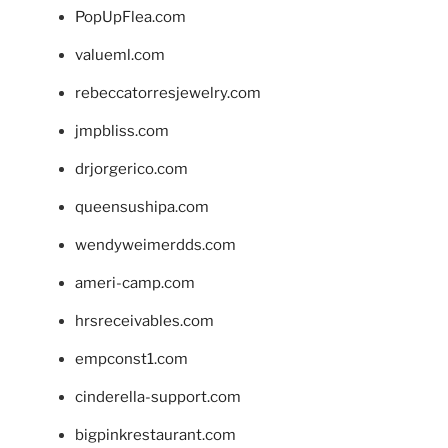
PopUpFlea.com
valueml.com
rebeccatorresjewelry.com
jmpbliss.com
drjorgerico.com
queensushipa.com
wendyweimerdds.com
ameri-camp.com
hrsreceivables.com
empconst1.com
cinderella-support.com
bigpinkrestaurant.com