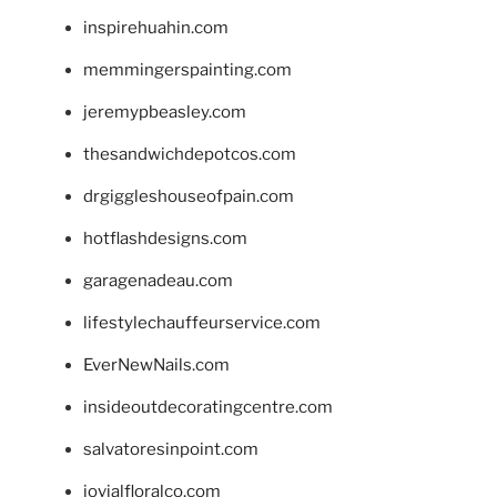
inspirehuahin.com
memmingerspainting.com
jeremypbeasley.com
thesandwichdepotcos.com
drgiggleshouseofpain.com
hotflashdesigns.com
garagenadeau.com
lifestylechauffeurservice.com
EverNewNails.com
insideoutdecoratingcentre.com
salvatoresinpoint.com
jovialfloralco.com