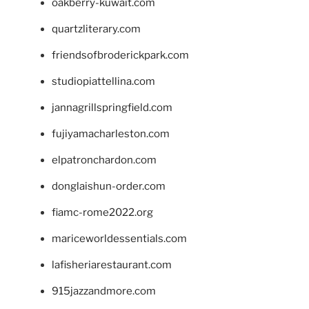
oakberry-kuwait.com
quartzliterary.com
friendsofbroderickpark.com
studiopiattellina.com
jannagrillspringfield.com
fujiyamacharleston.com
elpatronchardon.com
donglaishun-order.com
fiamc-rome2022.org
mariceworldessentials.com
lafisheriarestaurant.com
915jazzandmore.com