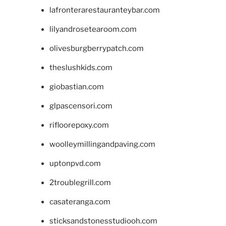
lafronterarestauranteybar.com
lilyandrosetearoom.com
olivesburgberrypatch.com
theslushkids.com
giobastian.com
glpascensori.com
rifloorepoxy.com
woolleymillingandpaving.com
uptonpvd.com
2troublegrill.com
casateranga.com
sticksandstonesstudiooh.com