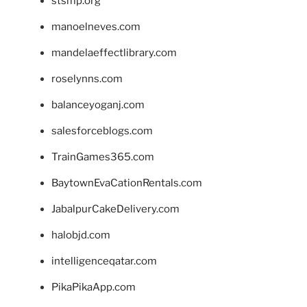
stsmp.org
manoelneves.com
mandelaeffectlibrary.com
roselynns.com
balanceyoganj.com
salesforceblogs.com
TrainGames365.com
BaytownEvaCationRentals.com
JabalpurCakeDelivery.com
halobjd.com
intelligenceqatar.com
PikaPikaApp.com