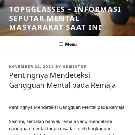
Skip
TOPGGLASSES – INFORMASI
to
SEPUTAR MENTAL
content
MASYARAKAT SAAT INI
Menu
POSTED
NOVEMBER 22, 2024
BY
ADMINTOP
ON
Pentingnya Mendeteksi
Gangguan Mental pada Remaja
Pentingnya Mendeteksi Gangguan Mental pada Remaja
Saat ini, semakin banyak remaja yang mengalami
gangguan mental tanpa disadari oleh lingkungan