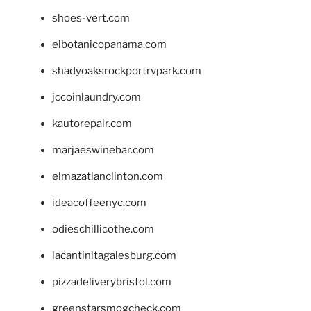
shoes-vert.com
elbotanicopanama.com
shadyoaksrockportrvpark.com
jccoinlaundry.com
kautorepair.com
marjaeswinebar.com
elmazatlanclinton.com
ideacoffeenyc.com
odieschillicothe.com
lacantinitagalesburg.com
pizzadeliverybristol.com
greenstarsmogcheck.com