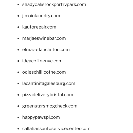
shadyoaksrockportrvpark.com
jccoinlaundry.com
kautorepair.com
marjaeswinebar.com
elmazatlanclinton.com
ideacoffeenyc.com
odieschillicothe.com
lacantinitagalesburg.com
pizzadeliverybristol.com
greenstarsmogcheck.com
happypawspl.com
callahansautoservicecenter.com