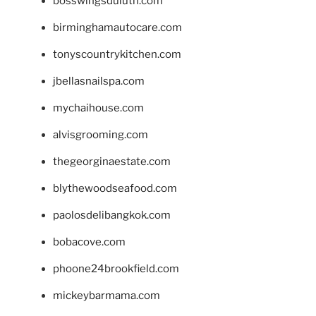
bosswingsduluth.com
birminghamautocare.com
tonyscountrykitchen.com
jbellasnailspa.com
mychaihouse.com
alvisgrooming.com
thegeorginaestate.com
blythewoodseafood.com
paolosdelibangkok.com
bobacove.com
phoone24brookfield.com
mickeybarmama.com