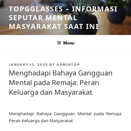
Skip
TOPGGLASSES – INFORMASI
to
SEPUTAR MENTAL
content
MASYARAKAT SAAT INI
Menu
POSTED
JANUARY 11, 2025
BY
ADMINTOP
ON
Menghadapi Bahaya Gangguan
Mental pada Remaja: Peran
Keluarga dan Masyarakat
Menghadapi Bahaya Gangguan Mental pada Remaja:
Peran Keluarga dan Masyarakat