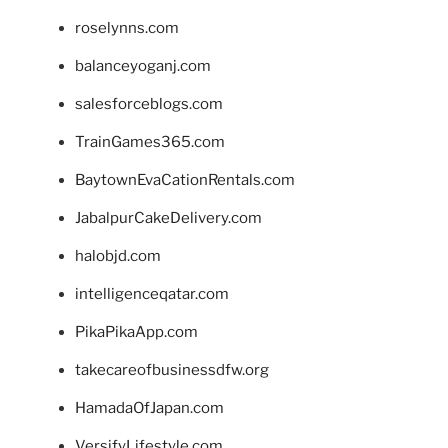
roselynns.com
balanceyoganj.com
salesforceblogs.com
TrainGames365.com
BaytownEvaCationRentals.com
JabalpurCakeDelivery.com
halobjd.com
intelligenceqatar.com
PikaPikaApp.com
takecareofbusinessdfw.org
HamadaOfJapan.com
VersifyLifestyle.com