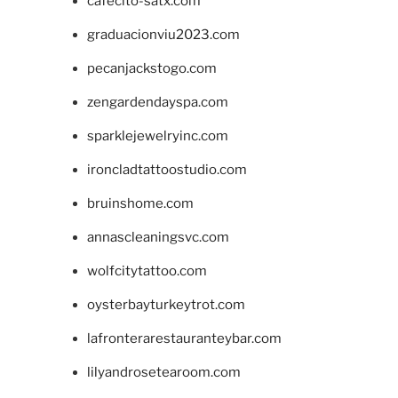
cafecito-satx.com
graduacionviu2023.com
pecanjackstogo.com
zengardendayspa.com
sparklejewelryinc.com
ironcladtattoostudio.com
bruinshome.com
annascleaningsvc.com
wolfcitytattoo.com
oysterbayturkeytrot.com
lafronterarestauranteybar.com
lilyandrosetearoom.com