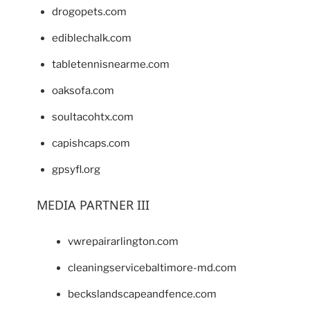
drogopets.com
ediblechalk.com
tabletennisnearme.com
oaksofa.com
soultacohtx.com
capishcaps.com
gpsyfl.org
MEDIA PARTNER III
vwrepairarlington.com
cleaningservicebaltimore-md.com
beckslandscapeandfence.com