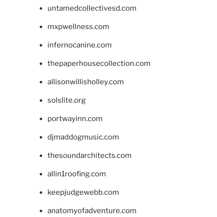
untamedcollectivesd.com
mxpwellness.com
infernocanine.com
thepaperhousecollection.com
allisonwillisholley.com
solslite.org
portwayinn.com
djmaddogmusic.com
thesoundarchitects.com
allin1roofing.com
keepjudgewebb.com
anatomyofadventure.com