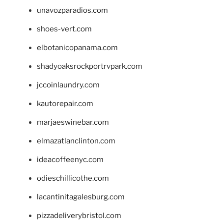
unavozparadios.com
shoes-vert.com
elbotanicopanama.com
shadyoaksrockportrvpark.com
jccoinlaundry.com
kautorepair.com
marjaeswinebar.com
elmazatlanclinton.com
ideacoffeenyc.com
odieschillicothe.com
lacantinitagalesburg.com
pizzadeliverybristol.com