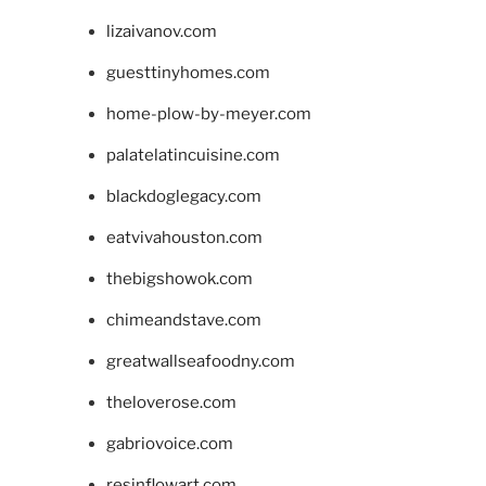
lizaivanov.com
guesttinyhomes.com
home-plow-by-meyer.com
palatelatincuisine.com
blackdoglegacy.com
eatvivahouston.com
thebigshowok.com
chimeandstave.com
greatwallseafoodny.com
theloverose.com
gabriovoice.com
resinflowart.com