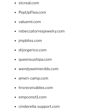
stcreal.com
PopUpFlea.com
valueml.com
rebeccatorresjewelry.com
jmpbliss.com
drjorgerico.com
queensushipa.com
wendyweimerdds.com
ameri-camp.com
hrsreceivables.com
empconst1.com
cinderella-support.com