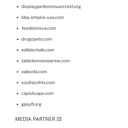
displaygardenonsuncrest.org
bbq-empire-usa.com
feedstoreva.com
drogopets.com
ediblechalk.com
tabletennisnearme.com
oaksofa.com
soultacohtx.com
capishcaps.com
gpsyfl.org
MEDIA PARTNER III