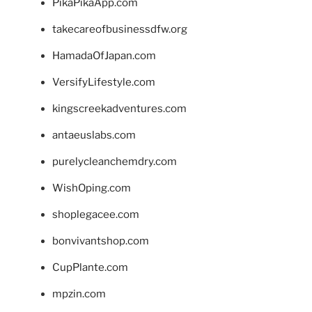
PikaPikaApp.com
takecareofbusinessdfw.org
HamadaOfJapan.com
VersifyLifestyle.com
kingscreekadventures.com
antaeuslabs.com
purelycleanchemdry.com
WishOping.com
shoplegacee.com
bonvivantshop.com
CupPlante.com
mpzin.com