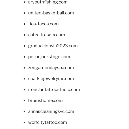
aryouthfishing.com
united-basketball.com
tios-tacos.com
cafecito-satx.com
graduacionviu2023.com
pecanjackstogo.com
zengardendayspa.com
sparklejewelryinc.com
ironcladtattoostudio.com
bruinshome.com
annascleaningsvc.com
wolfcitytattoo.com