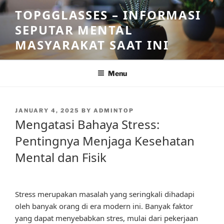
Skip
TOPGGLASSES – INFORMASI
to
SEPUTAR MENTAL
content
MASYARAKAT SAAT INI
Menu
POSTED
JANUARY 4, 2025
BY
ADMINTOP
ON
Mengatasi Bahaya Stress:
Pentingnya Menjaga Kesehatan
Mental dan Fisik
Stress merupakan masalah yang seringkali dihadapi
oleh banyak orang di era modern ini. Banyak faktor
yang dapat menyebabkan stres, mulai dari pekerjaan