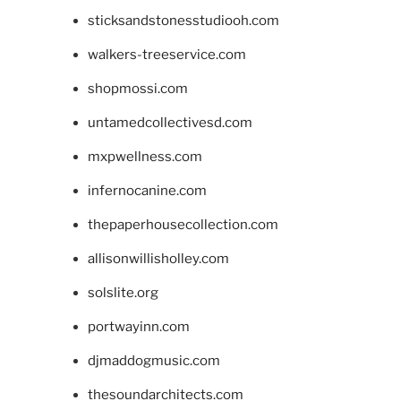
sticksandstonesstudiooh.com
walkers-treeservice.com
shopmossi.com
untamedcollectivesd.com
mxpwellness.com
infernocanine.com
thepaperhousecollection.com
allisonwillisholley.com
solslite.org
portwayinn.com
djmaddogmusic.com
thesoundarchitects.com