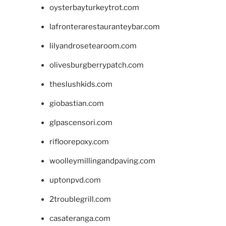
oysterbayturkeytrot.com
lafronterarestauranteybar.com
lilyandrosetearoom.com
olivesburgberrypatch.com
theslushkids.com
giobastian.com
glpascensori.com
rifloorepoxy.com
woolleymillingandpaving.com
uptonpvd.com
2troublegrill.com
casateranga.com