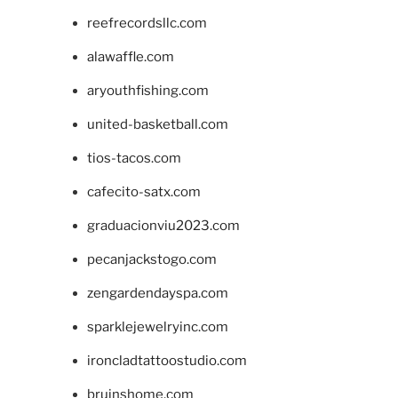
reefrecordsllc.com
alawaffle.com
aryouthfishing.com
united-basketball.com
tios-tacos.com
cafecito-satx.com
graduacionviu2023.com
pecanjackstogo.com
zengardendayspa.com
sparklejewelryinc.com
ironcladtattoostudio.com
bruinshome.com