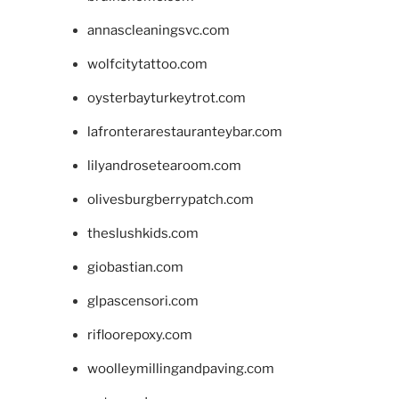
annascleaningsvc.com
wolfcitytattoo.com
oysterbayturkeytrot.com
lafronterarestauranteybar.com
lilyandrosetearoom.com
olivesburgberrypatch.com
theslushkids.com
giobastian.com
glpascensori.com
rifloorepoxy.com
woolleymillingandpaving.com