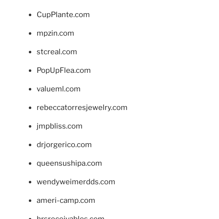
CupPlante.com
mpzin.com
stcreal.com
PopUpFlea.com
valueml.com
rebeccatorresjewelry.com
jmpbliss.com
drjorgerico.com
queensushipa.com
wendyweimerdds.com
ameri-camp.com