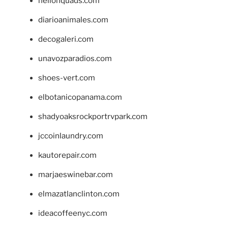
hellonquads.com
diarioanimales.com
decogaleri.com
unavozparadios.com
shoes-vert.com
elbotanicopanama.com
shadyoaksrockportrvpark.com
jccoinlaundry.com
kautorepair.com
marjaeswinebar.com
elmazatlanclinton.com
ideacoffeenyc.com