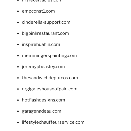
hrsreceivables.com
empconst1.com
cinderella-support.com
bigpinkrestaurant.com
inspirehuahin.com
memmingerspainting.com
jeremypbeasley.com
thesandwichdepotcos.com
drgiggleshouseofpain.com
hotflashdesigns.com
garagenadeau.com
lifestylechauffeurservice.com