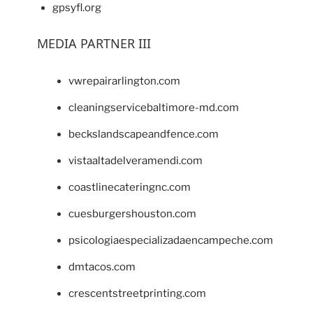
gpsyfl.org
MEDIA PARTNER III
vwrepairarlington.com
cleaningservicebaltimore-md.com
beckslandscapeandfence.com
vistaaltadelveramendi.com
coastlinecateringnc.com
cuesburgershouston.com
psicologiaespecializadaencampeche.com
dmtacos.com
crescentstreetprinting.com