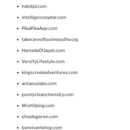
halobjd.com
intelligenceqatar.com
PikaPikaApp.com
takecareofbusinessdfw.org
HamadaOfJapan.com
VersifyLifestyle.com
kingscreekadventures.com
antaeuslabs.com
purelycleanchemdry.com
WishOping.com
shoplegacee.com
bonvivantshop.com