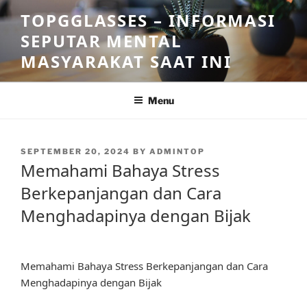
Skip
TOPGGLASSES – INFORMASI
to
SEPUTAR MENTAL
content
MASYARAKAT SAAT INI
Menu
POSTED
SEPTEMBER 20, 2024
BY
ADMINTOP
ON
Memahami Bahaya Stress
Berkepanjangan dan Cara
Menghadapinya dengan Bijak
Memahami Bahaya Stress Berkepanjangan dan Cara
Menghadapinya dengan Bijak