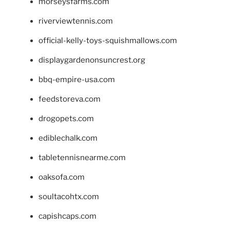
morseysfarms.com
riverviewtennis.com
official-kelly-toys-squishmallows.com
displaygardenonsuncrest.org
bbq-empire-usa.com
feedstoreva.com
drogopets.com
ediblechalk.com
tabletennisnearme.com
oaksofa.com
soultacohtx.com
capishcaps.com