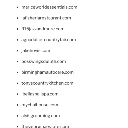
mariceworldessentials.com
lafisheriarestaurant.com
915jazzandmore.com
aguadulce-countryfair.com
jakehovis.com
bosswingsduluth.com
birminghamautocare.com
tonyscountrykitchen.com
jbellasnailspa.com
mychaihouse.com
alvisgrooming.com
thegeorginaestate.com