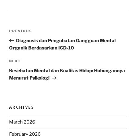
Post
Previous
PREVIOUS
navigation
Post
Diagnosis dan Pengobatan Gangguan Mental
Organik Berdasarkan ICD-10
Next
NEXT
Post
Kesehatan Mental dan Kualitas Hidup: Hubungannya
Menurut Psikologi
ARCHIVES
March 2026
February 2026