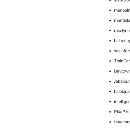
manoel
mandelae
roselyn
balance
salesfo
TrainG
Baytown
Jabalpu
halobjd
intellig
PikaPik
takecar