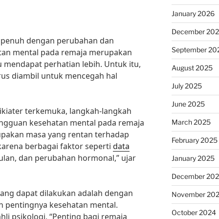
January 2026
December 20
 penuh dengan perubahan dan
September 20
tan mental pada remaja merupakan
 mendapat perhatian lebih. Untuk itu,
August 2025
rus diambil untuk mencegah hal
July 2025
June 2025
sikiater terkemuka, langkah-langkah
ngguan kesehatan mental pada remaja
March 2025
upakan masa yang rentan terhadap
February 2025
arena berbagai faktor seperti
data
ulan, dan perubahan hormonal,” ujar
January 2025
December 20
 yang dapat dilakukan adalah dengan
November 20
 pentingnya kesehatan mental.
October 2024
hli psikologi, “Penting bagi remaja