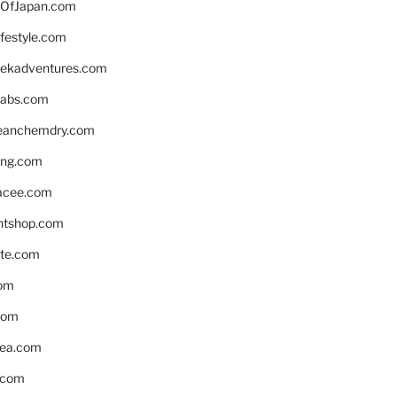
OfJapan.com
ifestyle.com
eekadventures.com
labs.com
leanchemdry.com
ing.com
acee.com
ntshop.com
te.com
om
com
ea.com
.com