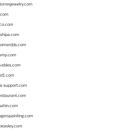
torresjewelry.com
s.com
ico.com
shipa.com
eimerdds.com
camp.com
ivables.com
st1.com
la-support.com
estaurant.com
uahin.com
erspainting.com
beasley.com