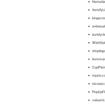
Hamada
VersifyL
kingscr
antaeus
purelyc
WishOp
shopleg
bonviva
CupPlan
mpzin.c
stcreal.
PopUpFl
valueml