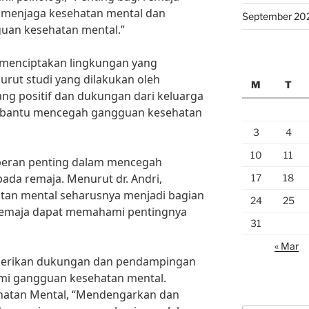
menjaga kesehatan mental dan
September 20
uan kesehatan mental.”
k menciptakan lingkungan yang
rut studi yang dilakukan oleh
M
T
ang positif dan dukungan dari keluarga
bantu mencegah gangguan kesehatan
3
4
10
11
peran penting dalam mencegah
da remaja. Menurut dr. Andri,
17
18
tan mental seharusnya menjadi bagian
24
25
 remaja dapat memahami pentingnya
31
« Mar
mberikan dukungan dan pendampingan
mi gangguan kesehatan mental.
hatan Mental, “Mendengarkan dan