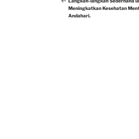
navigation
Langkah-langkah Sederhana u
Meningkatkan Kesehatan Ment
Andahari.