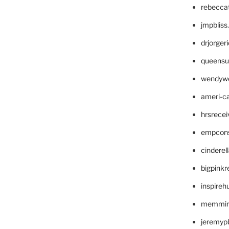
rebecca
jmpblis
drjorger
queensu
wendyw
ameri-
hrsrece
empcon
cinderel
bigpinkr
inspireh
memming
jeremyp