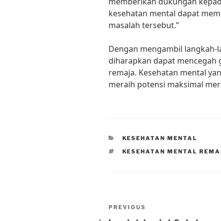
memberikan dukungan kepad
kesehatan mental dapat mem
masalah tersebut.”
Dengan mengambil langkah-la
diharapkan dapat mencegah 
remaja. Kesehatan mental yan
meraih potensi maksimal mer
CATEGORIES
KESEHATAN MENTAL
TAGS
KESEHATAN MENTAL REMA
Post
Previous
PREVIOUS
Post