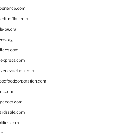
xperience.com
edthefilm.com
ds-bg.org
ves.org
tees.com
rsexpress.com
venezuelaen.com
oodfoodcorporation.com
nnt.com
gender.com
ardssale.com
litics.com
rg