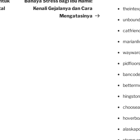
ntuk
Bahaya Stress bagi Ibu Hamil:
al
Kenali Gejalanya dan Cara
theinte
Mengatasinya
unbound
catfrien
marianli
wayward
pidfloo
bancode
betterm
hingsto
choosea
hoverbo
alaskapo
stsmp.o