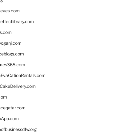
neves.com
ffectlibrary.com
ns.com
yoganj.com
rceblogs.com
ames365.com
EvaCationRentals.com
rCakeDelivery.com
.com
enceqatar.com
aApp.com
eofbusinessdfw.org