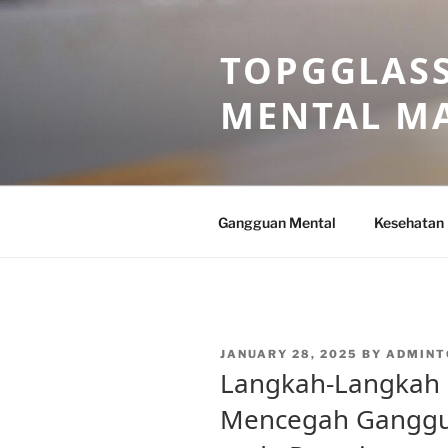
Skip
to
TOPGGLASS
content
MENTAL MA
Gangguan Mental
Kesehatan
POSTED
JANUARY 28, 2025
BY
ADMINT
ON
Langkah-Langkah P
Mencegah Ganggu