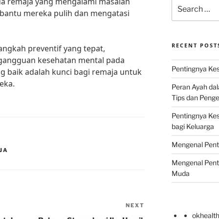
a remaja yang mengalami masalah
Search
bantu mereka pulih dan mengatasi
for:
RECENT POST
ngkah preventif yang tepat,
gangguan kesehatan mental pada
Pentingnya Kes
g baik adalah kunci bagi remaja untuk
eka.
Peran Ayah da
Tips dan Peng
Pentingnya Ke
bagi Keluarga
Mengenal Pent
JA
Mengenal Pent
Muda
NEXT
Next
okhealt
Post