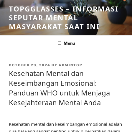
Skip
TOPGGLASSES – INFORMASI
to
SEPUTAR MENTAL
content
MASYARAKAT SAAT INI
Menu
POSTED
OCTOBER 29, 2024
BY
ADMINTOP
ON
Kesehatan Mental dan
Keseimbangan Emosional:
Panduan WHO untuk Menjaga
Kesejahteraan Mental Anda
Kesehatan mental dan keseimbangan emosional adalah
dua hal yang sangat penting untuk diperhatikan dalam