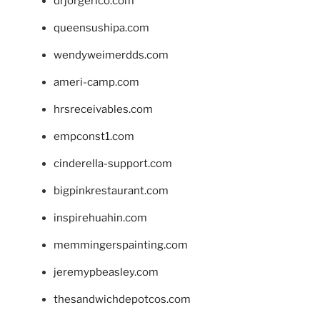
drjorgerico.com
queensushipa.com
wendyweimerdds.com
ameri-camp.com
hrsreceivables.com
empconst1.com
cinderella-support.com
bigpinkrestaurant.com
inspirehuahin.com
memmingerspainting.com
jeremypbeasley.com
thesandwichdepotcos.com