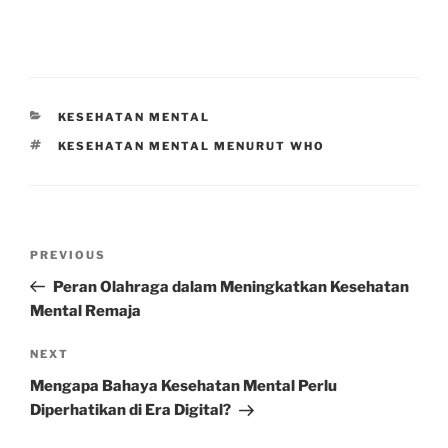
CATEGORIES
KESEHATAN MENTAL
TAGS
KESEHATAN MENTAL MENURUT WHO
Post
Previous
PREVIOUS
navigation
Post
Peran Olahraga dalam Meningkatkan Kesehatan
Mental Remaja
Next
NEXT
Post
Mengapa Bahaya Kesehatan Mental Perlu
Diperhatikan di Era Digital?