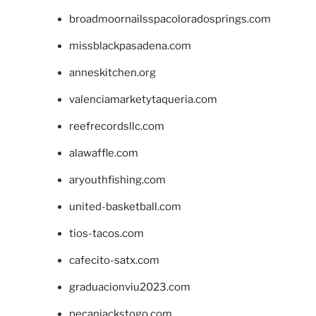
broadmoornailsspacoloradosprings.com
missblackpasadena.com
anneskitchen.org
valenciamarketytaqueria.com
reefrecordsllc.com
alawaffle.com
aryouthfishing.com
united-basketball.com
tios-tacos.com
cafecito-satx.com
graduacionviu2023.com
pecanjackstogo.com