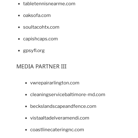
tabletennisnearme.com
oaksofa.com
soultacohtx.com
capishcaps.com
gpsyfl.org
MEDIA PARTNER III
vwrepairarlington.com
cleaningservicebaltimore-md.com
beckslandscapeandfence.com
vistaaltadelveramendi.com
coastlinecateringnc.com