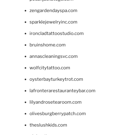
zengardendayspa.com
sparklejewelryinc.com
ironcladtattoostudio.com
bruinshome.com
annascleaningsvc.com
wolfcitytattoo.com
oysterbayturkeytrot.com
lafronterarestauranteybar.com
lilyandrosetearoom.com
olivesburgberrypatch.com
theslushkids.com