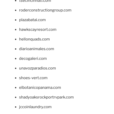
tsecincinnati.com
roderconstructiongroup.com
plazabatai.com
hawkscayresort.com
hellonquads.com
diarioanimales.com
decogaleri.com
unavozparadios.com
shoes-vert.com
elbotanicopanama.com
shadyoaksrockportrvpark.com
jccoinlaundry.com