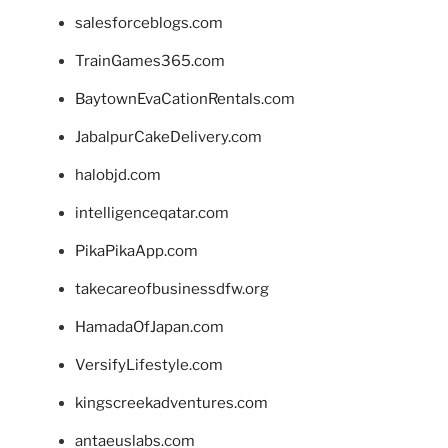
salesforceblogs.com
TrainGames365.com
BaytownEvaCationRentals.com
JabalpurCakeDelivery.com
halobjd.com
intelligenceqatar.com
PikaPikaApp.com
takecareofbusinessdfw.org
HamadaOfJapan.com
VersifyLifestyle.com
kingscreekadventures.com
antaeuslabs.com