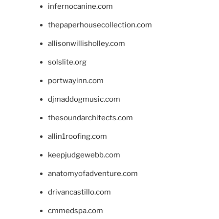
infernocanine.com
thepaperhousecollection.com
allisonwillisholley.com
solslite.org
portwayinn.com
djmaddogmusic.com
thesoundarchitects.com
allin1roofing.com
keepjudgewebb.com
anatomyofadventure.com
drivancastillo.com
cmmedspa.com