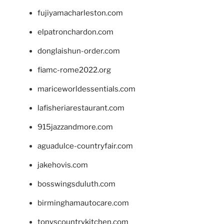
fujiyamacharleston.com
elpatronchardon.com
donglaishun-order.com
fiamc-rome2022.org
mariceworldessentials.com
lafisheriarestaurant.com
915jazzandmore.com
aguadulce-countryfair.com
jakehovis.com
bosswingsduluth.com
birminghamautocare.com
tonyscountrykitchen.com