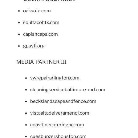
oaksofa.com
soultacohtx.com
capishcaps.com
gpsyfl.org
MEDIA PARTNER III
vwrepairarlington.com
cleaningservicebaltimore-md.com
beckslandscapeandfence.com
vistaaltadelveramendi.com
coastlinecateringnc.com
cuesburgershouston.com