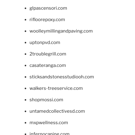
glpascensori.com
rifloorepoxy.com
woolleymillingandpaving.com
uptonpvd.com
2troublegrill.com
casateranga.com
sticksandstonesstudiooh.com
walkers-treeservice.com
shopmossi.com
untamedcollectivesd.com
mxpwellness.com
infernocanine.com