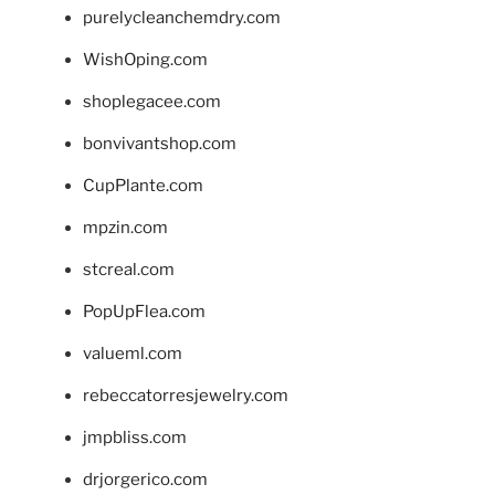
purelycleanchemdry.com
WishOping.com
shoplegacee.com
bonvivantshop.com
CupPlante.com
mpzin.com
stcreal.com
PopUpFlea.com
valueml.com
rebeccatorresjewelry.com
jmpbliss.com
drjorgerico.com