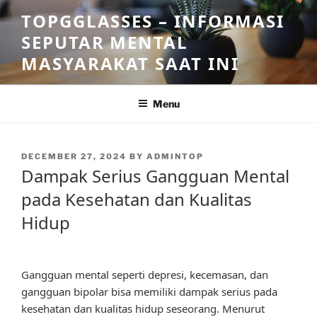
Skip
TOPGGLASSES – INFORMASI
to
SEPUTAR MENTAL
content
MASYARAKAT SAAT INI
Menu
POSTED
DECEMBER 27, 2024
BY
ADMINTOP
ON
Dampak Serius Gangguan Mental
pada Kesehatan dan Kualitas
Hidup
Gangguan mental seperti depresi, kecemasan, dan
gangguan bipolar bisa memiliki dampak serius pada
kesehatan dan kualitas hidup seseorang. Menurut