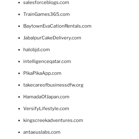
salesforceblogs.com
TrainGames365.com
BaytownEvaCationRentals.com
JabalpurCakeDelivery.com
halobjd.com
intelligenceqatar.com
PikaPikaApp.com
takecareofbusinessdfw.org
HamadaOfJapan.com
VersifyLifestyle.com
kingscreekadventures.com
antaeuslabs.com