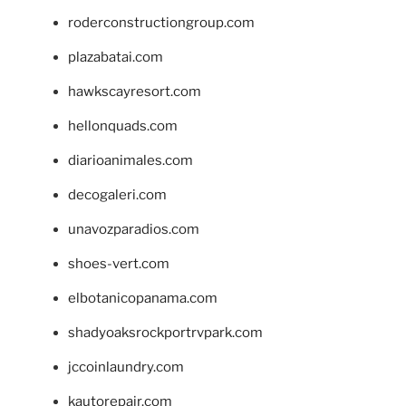
roderconstructiongroup.com
plazabatai.com
hawkscayresort.com
hellonquads.com
diarioanimales.com
decogaleri.com
unavozparadios.com
shoes-vert.com
elbotanicopanama.com
shadyoaksrockportrvpark.com
jccoinlaundry.com
kautorepair.com