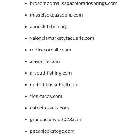
broadmoornailsspacoloradosprings.com
missblackpasadena.com
anneskitchen.org
valenciamarketytaqueria.com
reefrecordsllc.com
alawaffle.com
aryouthfishing.com
united-basketball.com
tios-tacos.com
cafecito-satx.com
graduacionviu2023.com
pecanjackstogo.com