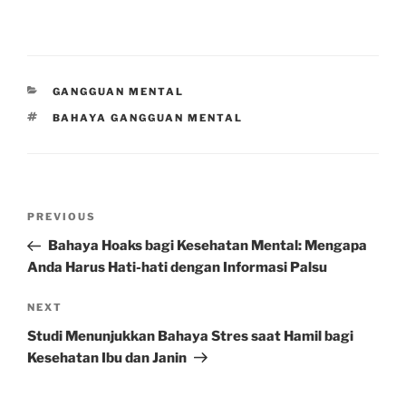
CATEGORIES
GANGGUAN MENTAL
TAGS
BAHAYA GANGGUAN MENTAL
Post
Previous
PREVIOUS
navigation
Post
Bahaya Hoaks bagi Kesehatan Mental: Mengapa
Anda Harus Hati-hati dengan Informasi Palsu
Next
NEXT
Post
Studi Menunjukkan Bahaya Stres saat Hamil bagi
Kesehatan Ibu dan Janin