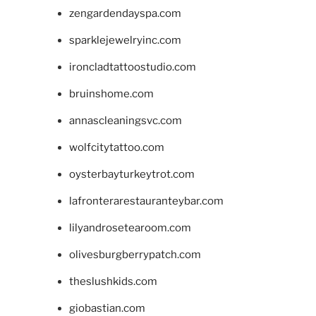
zengardendayspa.com
sparklejewelryinc.com
ironcladtattoostudio.com
bruinshome.com
annascleaningsvc.com
wolfcitytattoo.com
oysterbayturkeytrot.com
lafronterarestauranteybar.com
lilyandrosetearoom.com
olivesburgberrypatch.com
theslushkids.com
giobastian.com