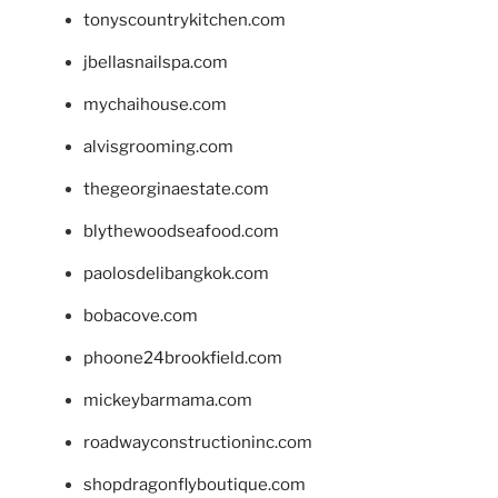
tonyscountrykitchen.com
jbellasnailspa.com
mychaihouse.com
alvisgrooming.com
thegeorginaestate.com
blythewoodseafood.com
paolosdelibangkok.com
bobacove.com
phoone24brookfield.com
mickeybarmama.com
roadwayconstructioninc.com
shopdragonflyboutique.com