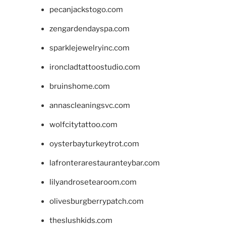
pecanjackstogo.com
zengardendayspa.com
sparklejewelryinc.com
ironcladtattoostudio.com
bruinshome.com
annascleaningsvc.com
wolfcitytattoo.com
oysterbayturkeytrot.com
lafronterarestauranteybar.com
lilyandrosetearoom.com
olivesburgberrypatch.com
theslushkids.com