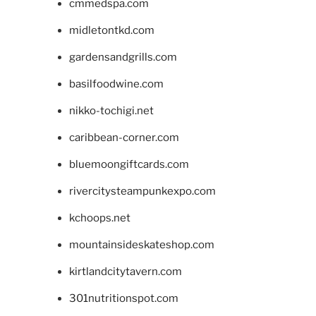
cmmedspa.com
midletontkd.com
gardensandgrills.com
basilfoodwine.com
nikko-tochigi.net
caribbean-corner.com
bluemoongiftcards.com
rivercitysteampunkexpo.com
kchoops.net
mountainsideskateshop.com
kirtlandcitytavern.com
301nutritionspot.com