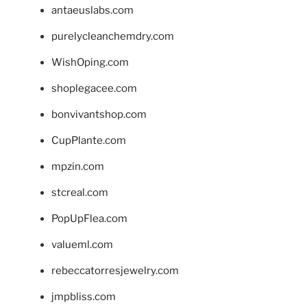
antaeuslabs.com
purelycleanchemdry.com
WishOping.com
shoplegacee.com
bonvivantshop.com
CupPlante.com
mpzin.com
stcreal.com
PopUpFlea.com
valueml.com
rebeccatorresjewelry.com
jmpbliss.com