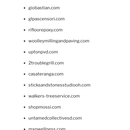
giobastian.com
glpascensori.com
rifloorepoxy.com
woolleymillingandpaving.com
uptonpvd.com
2troublegrill.com
casateranga.com
sticksandstonesstudiooh.com
walkers-treeservice.com
shopmossi.com
untamedcollectivesd.com
mxpwellness.com