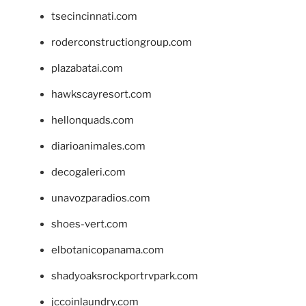
tsecincinnati.com
roderconstructiongroup.com
plazabatai.com
hawkscayresort.com
hellonquads.com
diarioanimales.com
decogaleri.com
unavozparadios.com
shoes-vert.com
elbotanicopanama.com
shadyoaksrockportrvpark.com
jccoinlaundry.com