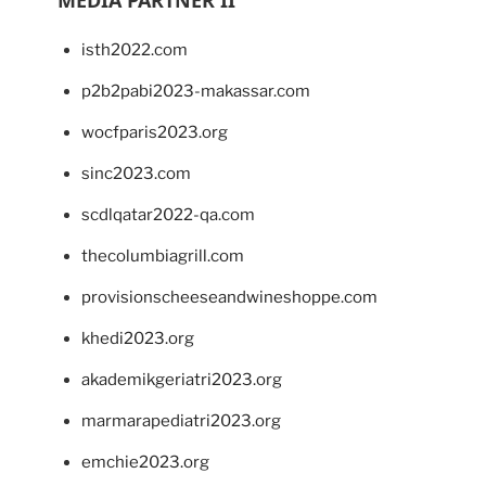
MEDIA PARTNER II
isth2022.com
p2b2pabi2023-makassar.com
wocfparis2023.org
sinc2023.com
scdlqatar2022-qa.com
thecolumbiagrill.com
provisionscheeseandwineshoppe.com
khedi2023.org
akademikgeriatri2023.org
marmarapediatri2023.org
emchie2023.org