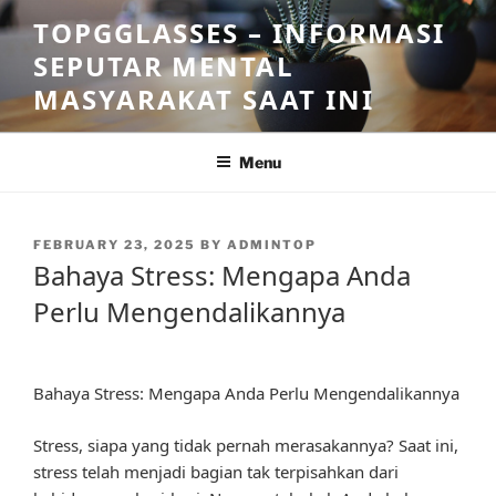
Skip
TOPGGLASSES – INFORMASI
to
SEPUTAR MENTAL
content
MASYARAKAT SAAT INI
Menu
POSTED
FEBRUARY 23, 2025
BY
ADMINTOP
ON
Bahaya Stress: Mengapa Anda
Perlu Mengendalikannya
Bahaya Stress: Mengapa Anda Perlu Mengendalikannya
Stress, siapa yang tidak pernah merasakannya? Saat ini,
stress telah menjadi bagian tak terpisahkan dari