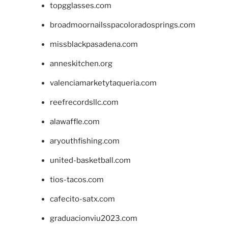
topgglasses.com
broadmoornailsspacoloradosprings.com
missblackpasadena.com
anneskitchen.org
valenciamarketytaqueria.com
reefrecordsllc.com
alawaffle.com
aryouthfishing.com
united-basketball.com
tios-tacos.com
cafecito-satx.com
graduacionviu2023.com