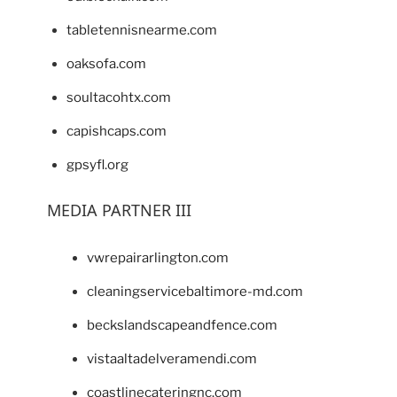
tabletennisnearme.com
oaksofa.com
soultacohtx.com
capishcaps.com
gpsyfl.org
MEDIA PARTNER III
vwrepairarlington.com
cleaningservicebaltimore-md.com
beckslandscapeandfence.com
vistaaltadelveramendi.com
coastlinecateringnc.com