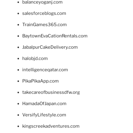
balanceyoganj.com
salesforceblogs.com
TrainGames365.com
BaytownEvaCationRentals.com
JabalpurCakeDelivery.com
halobjd.com
intelligenceqatar.com
PikaPikaApp.com
takecareofbusinessdfw.org
HamadaOfJapan.com
VersifyLifestyle.com
kingscreekadventures.com