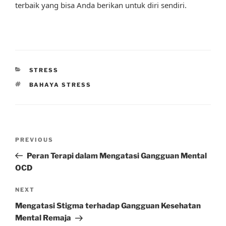
terbaik yang bisa Anda berikan untuk diri sendiri.
CATEGORIES
STRESS
TAGS
BAHAYA STRESS
Post
Previous
PREVIOUS
navigation
Post
Peran Terapi dalam Mengatasi Gangguan Mental
OCD
Next
NEXT
Post
Mengatasi Stigma terhadap Gangguan Kesehatan
Mental Remaja