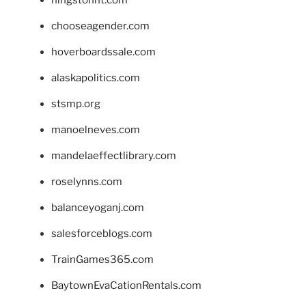
hingstonnt.com
chooseagender.com
hoverboardssale.com
alaskapolitics.com
stsmp.org
manoelneves.com
mandelaeffectlibrary.com
roselynns.com
balanceyoganj.com
salesforceblogs.com
TrainGames365.com
BaytownEvaCationRentals.com