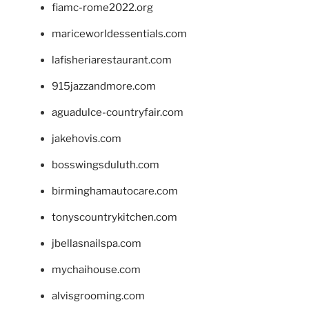
fiamc-rome2022.org
mariceworldessentials.com
lafisheriarestaurant.com
915jazzandmore.com
aguadulce-countryfair.com
jakehovis.com
bosswingsduluth.com
birminghamautocare.com
tonyscountrykitchen.com
jbellasnailspa.com
mychaihouse.com
alvisgrooming.com