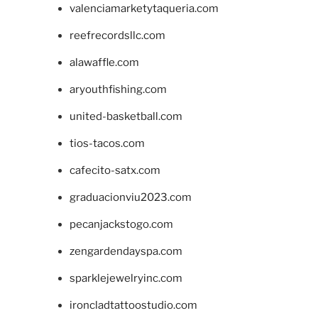
valenciamarketytaqueria.com
reefrecordsllc.com
alawaffle.com
aryouthfishing.com
united-basketball.com
tios-tacos.com
cafecito-satx.com
graduacionviu2023.com
pecanjackstogo.com
zengardendayspa.com
sparklejewelryinc.com
ironcladtattoostudio.com