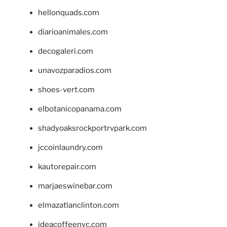
hellonquads.com
diarioanimales.com
decogaleri.com
unavozparadios.com
shoes-vert.com
elbotanicopanama.com
shadyoaksrockportrvpark.com
jccoinlaundry.com
kautorepair.com
marjaeswinebar.com
elmazatlanclinton.com
ideacoffeenyc.com