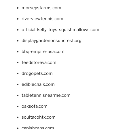
morseysfarms.com
riverviewtennis.com
official-kelly-toys-squishmallows.com
displaygardenonsuncrest.org
bbq-empire-usa.com
feedstoreva.com
drogopets.com
ediblechalk.com
tabletennisnearme.com
oaksofa.com
soultacohtx.com
capishcaps.com