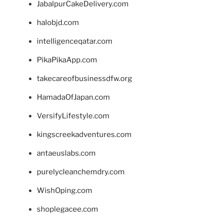
JabalpurCakeDelivery.com
halobjd.com
intelligenceqatar.com
PikaPikaApp.com
takecareofbusinessdfw.org
HamadaOfJapan.com
VersifyLifestyle.com
kingscreekadventures.com
antaeuslabs.com
purelycleanchemdry.com
WishOping.com
shoplegacee.com