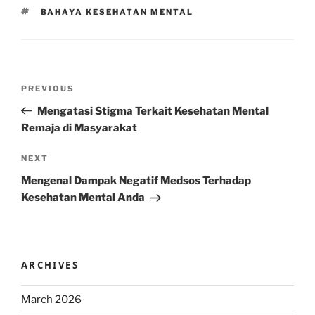
TAGS
BAHAYA KESEHATAN MENTAL
Post
Previous
PREVIOUS
navigation
Post
Mengatasi Stigma Terkait Kesehatan Mental
Remaja di Masyarakat
Next
NEXT
Post
Mengenal Dampak Negatif Medsos Terhadap
Kesehatan Mental Anda
ARCHIVES
March 2026