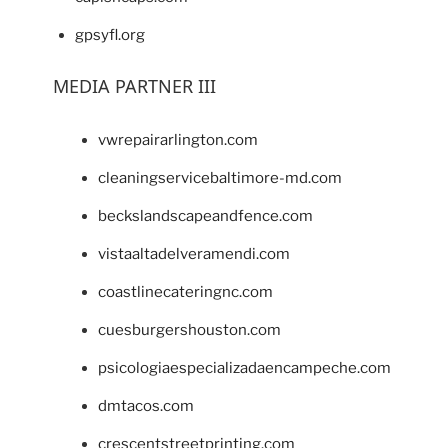
gpsyfl.org
MEDIA PARTNER III
vwrepairarlington.com
cleaningservicebaltimore-md.com
beckslandscapeandfence.com
vistaaltadelveramendi.com
coastlinecateringnc.com
cuesburgershouston.com
psicologiaespecializadaencampeche.com
dmtacos.com
crescentstreetprinting.com