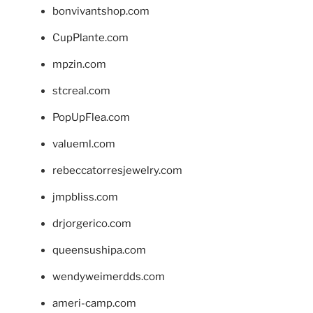
bonvivantshop.com
CupPlante.com
mpzin.com
stcreal.com
PopUpFlea.com
valueml.com
rebeccatorresjewelry.com
jmpbliss.com
drjorgerico.com
queensushipa.com
wendyweimerdds.com
ameri-camp.com