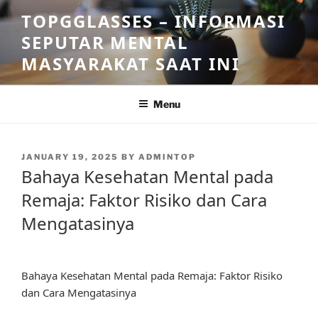
Skip
TOPGGLASSES – INFORMASI
to
SEPUTAR MENTAL
content
MASYARAKAT SAAT INI
Menu
POSTED
JANUARY 19, 2025
BY
ADMINTOP
ON
Bahaya Kesehatan Mental pada
Remaja: Faktor Risiko dan Cara
Mengatasinya
Bahaya Kesehatan Mental pada Remaja: Faktor Risiko
dan Cara Mengatasinya