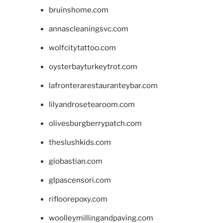
bruinshome.com
annascleaningsvc.com
wolfcitytattoo.com
oysterbayturkeytrot.com
lafronterarestauranteybar.com
lilyandrosetearoom.com
olivesburgberrypatch.com
theslushkids.com
giobastian.com
glpascensori.com
rifloorepoxy.com
woolleymillingandpaving.com