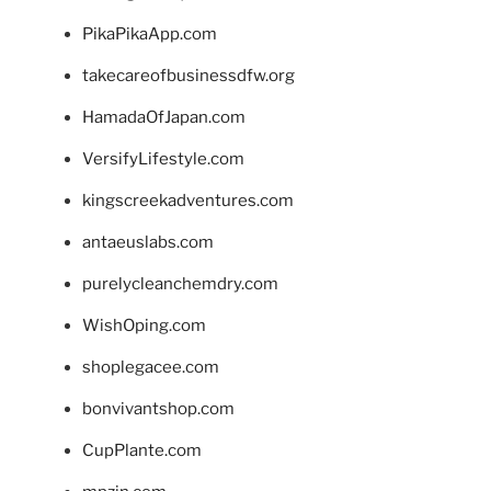
PikaPikaApp.com
takecareofbusinessdfw.org
HamadaOfJapan.com
VersifyLifestyle.com
kingscreekadventures.com
antaeuslabs.com
purelycleanchemdry.com
WishOping.com
shoplegacee.com
bonvivantshop.com
CupPlante.com