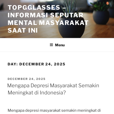
Skip
TOPGGLASSES –
to
INFORMASI SEPUTAR
content
MENTAL MASYARAKAT
SAAT INI
Menu
DAY:
DECEMBER 24, 2025
POSTED
DECEMBER 24, 2025
ON
Mengapa Depresi Masyarakat Semakin
Meningkat di Indonesia?
Mengapa depresi masyarakat semakin meningkat di