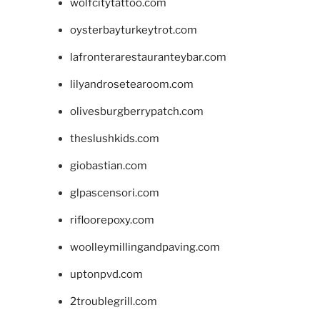
wolfcitytattoo.com
oysterbayturkeytrot.com
lafronterarestauranteybar.com
lilyandrosetearoom.com
olivesburgberrypatch.com
theslushkids.com
giobastian.com
glpascensori.com
rifloorepoxy.com
woolleymillingandpaving.com
uptonpvd.com
2troublegrill.com