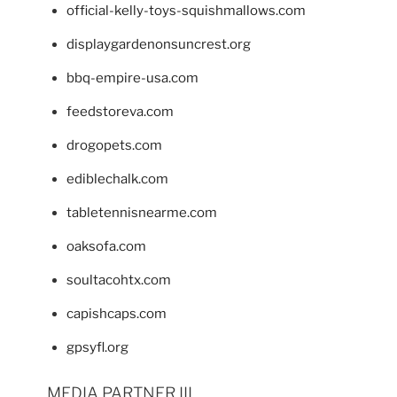
official-kelly-toys-squishmallows.com
displaygardenonsuncrest.org
bbq-empire-usa.com
feedstoreva.com
drogopets.com
ediblechalk.com
tabletennisnearme.com
oaksofa.com
soultacohtx.com
capishcaps.com
gpsyfl.org
MEDIA PARTNER III