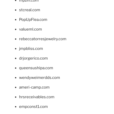
mpzin.com
stcreal.com
PopUpFlea.com
valueml.com
rebeccatorresjewelry.com
jmpbliss.com
drjorgerico.com
queensushipa.com
wendyweimerdds.com
ameri-camp.com
hrsreceivables.com
empconst1.com