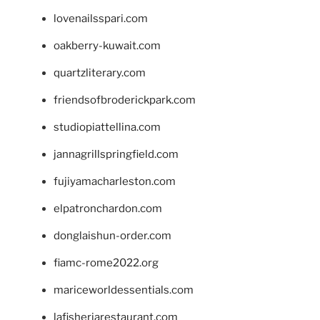
lovenailsspari.com
oakberry-kuwait.com
quartzliterary.com
friendsofbroderickpark.com
studiopiattellina.com
jannagrillspringfield.com
fujiyamacharleston.com
elpatronchardon.com
donglaishun-order.com
fiamc-rome2022.org
mariceworldessentials.com
lafisheriarestaurant.com