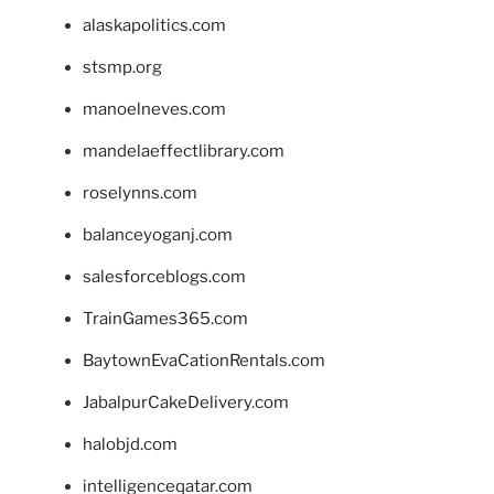
alaskapolitics.com
stsmp.org
manoelneves.com
mandelaeffectlibrary.com
roselynns.com
balanceyoganj.com
salesforceblogs.com
TrainGames365.com
BaytownEvaCationRentals.com
JabalpurCakeDelivery.com
halobjd.com
intelligenceqatar.com