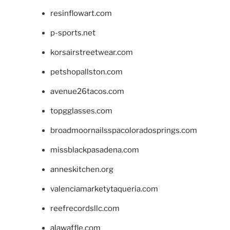
resinflowart.com
p-sports.net
korsairstreetwear.com
petshopallston.com
avenue26tacos.com
topgglasses.com
broadmoornailsspacoloradosprings.com
missblackpasadena.com
anneskitchen.org
valenciamarketytaqueria.com
reefrecordsllc.com
alawaffle.com