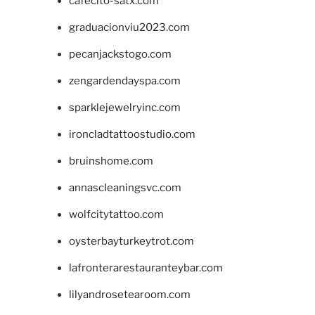
cafecito-satx.com
graduacionviu2023.com
pecanjackstogo.com
zengardendayspa.com
sparklejewelryinc.com
ironcladtattoostudio.com
bruinshome.com
annascleaningsvc.com
wolfcitytattoo.com
oysterbayturkeytrot.com
lafronterarestauranteybar.com
lilyandrosetearoom.com