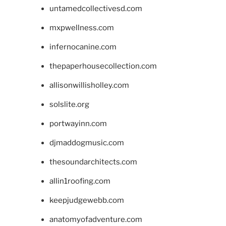
untamedcollectivesd.com
mxpwellness.com
infernocanine.com
thepaperhousecollection.com
allisonwillisholley.com
solslite.org
portwayinn.com
djmaddogmusic.com
thesoundarchitects.com
allin1roofing.com
keepjudgewebb.com
anatomyofadventure.com