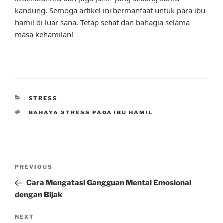
kandung. Semoga artikel ini bermanfaat untuk para ibu
hamil di luar sana. Tetap sehat dan bahagia selama
masa kehamilan!
CATEGORIES
STRESS
TAGS
BAHAYA STRESS PADA IBU HAMIL
Post
Previous
PREVIOUS
navigation
Post
Cara Mengatasi Gangguan Mental Emosional
dengan Bijak
Next
NEXT