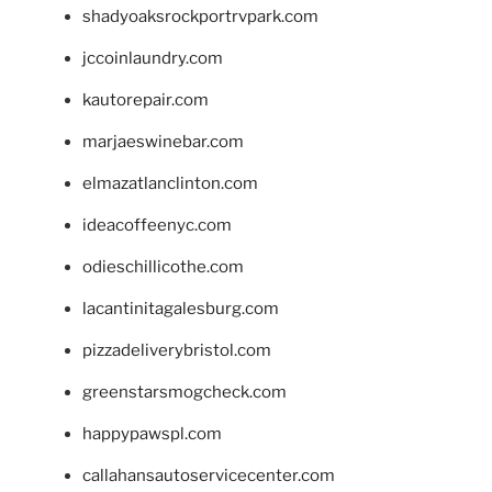
shadyoaksrockportrvpark.com
jccoinlaundry.com
kautorepair.com
marjaeswinebar.com
elmazatlanclinton.com
ideacoffeenyc.com
odieschillicothe.com
lacantinitagalesburg.com
pizzadeliverybristol.com
greenstarsmogcheck.com
happypawspl.com
callahansautoservicecenter.com