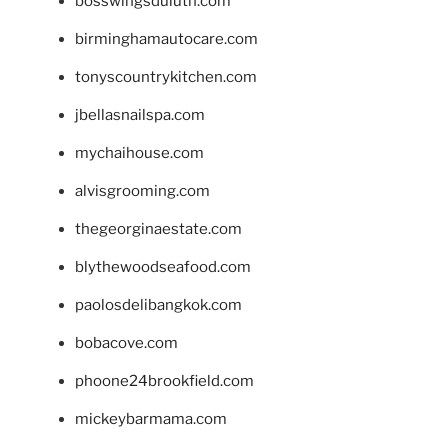
bosswingsduluth.com
birminghamautocare.com
tonyscountrykitchen.com
jbellasnailspa.com
mychaihouse.com
alvisgrooming.com
thegeorginaestate.com
blythewoodseafood.com
paolosdelibangkok.com
bobacove.com
phoone24brookfield.com
mickeybarmama.com