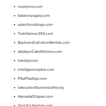
roselynns.com
balanceyoganj.com
salesforceblogs.com
TrainGames365.com
BaytownEvaCationRentals.com
JabalpurCakeDelivery.com
halobjd.com
intelligenceqatar.com
PikaPikaApp.com
takecareofbusinessdfw.org
HamadaOfJapan.com
VersifyLifestyle.com