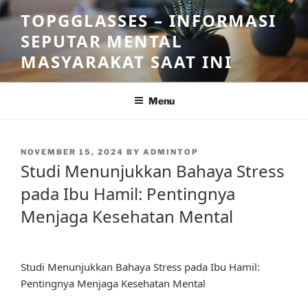
Skip
TOPGGLASSES – INFORMASI
to
SEPUTAR MENTAL
content
MASYARAKAT SAAT INI
Menu
POSTED
NOVEMBER 15, 2024
BY
ADMINTOP
ON
Studi Menunjukkan Bahaya Stress
pada Ibu Hamil: Pentingnya
Menjaga Kesehatan Mental
Studi Menunjukkan Bahaya Stress pada Ibu Hamil:
Pentingnya Menjaga Kesehatan Mental