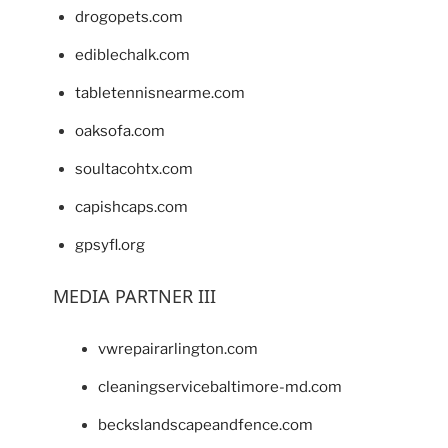
drogopets.com
ediblechalk.com
tabletennisnearme.com
oaksofa.com
soultacohtx.com
capishcaps.com
gpsyfl.org
MEDIA PARTNER III
vwrepairarlington.com
cleaningservicebaltimore-md.com
beckslandscapeandfence.com