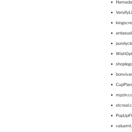
Hamada
VersifyL
kingscr
antaeus
purelyc
WishOp
shopleg
bonviva
CupPlan
mpzin.c
stcreal.
PopUpFl
valueml