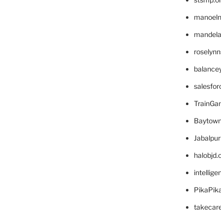
manoel
mandelae
roselyn
balance
salesfo
TrainG
Baytown
Jabalpu
halobjd
intellig
PikaPik
takecar