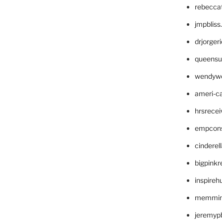
rebecca
jmpblis
drjorger
queensu
wendyw
ameri-
hrsrece
empcon
cinderel
bigpinkr
inspireh
memming
jeremyp