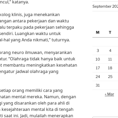
cul,” katanya.
September 20
ikolog klinis, juga menekankan
angan antara pekerjaan dan waktu
rlalu terpaku pada pekerjaan sehingga
M
T
sendiri. Luangkan waktu untuk
l-hal yang Anda nikmati,” tuturnya.
3
4
 seorang neuro ilmuwan, menyarankan
tur. “Olahraga tidak hanya baik untuk
10
11
apat membantu meningkatkan kesehatan
17
18
engatur jadwal olahraga yang
24
25
31
setiap orang memiliki cara yang
« Mar
hatan mental mereka. Namun, dengan
 yang disarankan oleh para ahli di
 kesejahteraan mental kita di tengah
i saat ini. Jadi, mulailah menerapkan