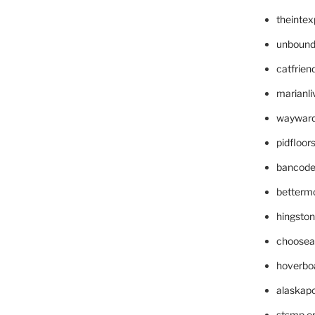
theinte
unbound
catfrien
marianli
wayward
pidfloo
bancode
betterm
hingsto
choosea
hoverbo
alaskapo
stsmp.o