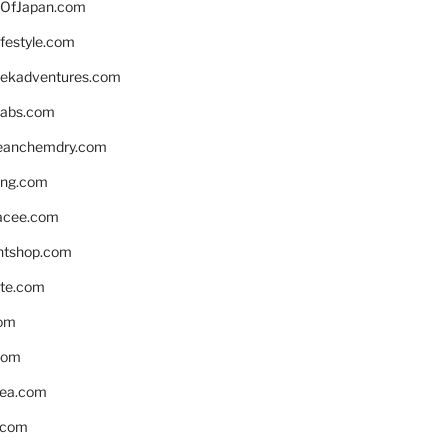
OfJapan.com
ifestyle.com
eekadventures.com
labs.com
leanchemdry.com
ing.com
acee.com
ntshop.com
te.com
om
com
ea.com
.com