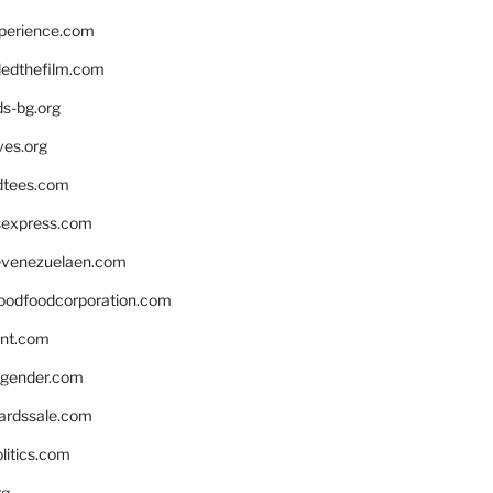
xperience.com
edthefilm.com
ds-bg.org
ves.org
tees.com
rsexpress.com
venezuelaen.com
oodfoodcorporation.com
nnt.com
gender.com
ardssale.com
litics.com
rg