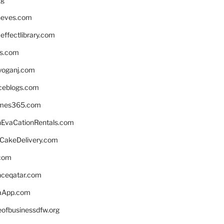
neves.com
ffectlibrary.com
ns.com
yoganj.com
rceblogs.com
ames365.com
EvaCationRentals.com
rCakeDelivery.com
.com
enceqatar.com
aApp.com
eofbusinessdfw.org