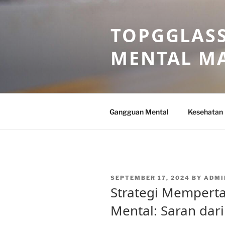
Skip
to
TOPGGLASS
content
MENTAL MA
Gangguan Mental
Kesehatan
POSTED
SEPTEMBER 17, 2024
BY
ADMI
ON
Strategi Mempert
Mental: Saran dari