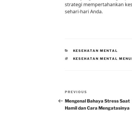
strategi mempertahankan kes
sehari-hari Anda.
CATEGORIES
KESEHATAN MENTAL
TAGS
KESEHATAN MENTAL MENU
Post
Previous
PREVIOUS
navigation
Post
Mengenal Bahaya Stress Saat
Hamil dan Cara Mengatasinya