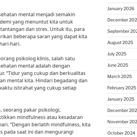
January 2026
sehatan mental menjadi semakin
December 20
ndemi yang menuntut kita untuk
tantangan dan stres. Untuk itu, para
September 20
ikan beberapa saran yang dapat kita
August 2025
ari-hari.
July 2025
orang psikolog klinis, salah satu
June 2025
sehatan mental adalah dengan
ur. “Tidur yang cukup dan berkualitas
March 2025
an mental kita. Hindari begadang dan
ktu istirahat yang cukup setiap
February 2025
January 2025
lo, seorang pakar psikologi,
December 20
ikkan mindfulness atau kesadaran
November 20
ari. “Dengan berlatih mindfulness, kita
us pada saat ini dan mengurangi
October 2024