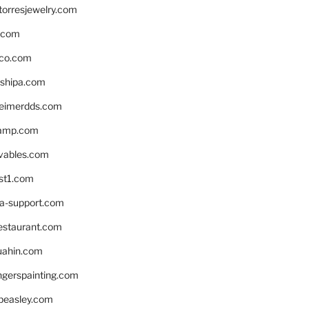
torresjewelry.com
s.com
ico.com
shipa.com
eimerdds.com
camp.com
ivables.com
st1.com
la-support.com
estaurant.com
uahin.com
erspainting.com
beasley.com