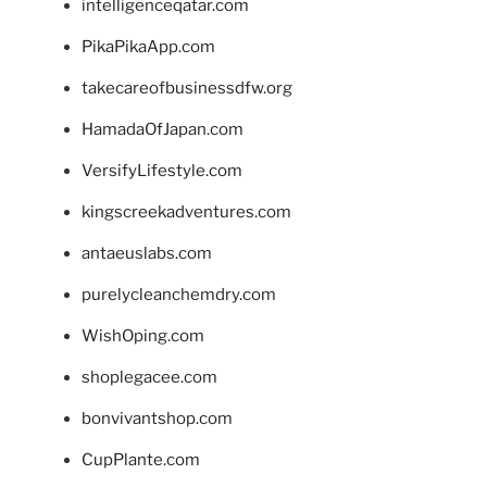
intelligenceqatar.com
PikaPikaApp.com
takecareofbusinessdfw.org
HamadaOfJapan.com
VersifyLifestyle.com
kingscreekadventures.com
antaeuslabs.com
purelycleanchemdry.com
WishOping.com
shoplegacee.com
bonvivantshop.com
CupPlante.com