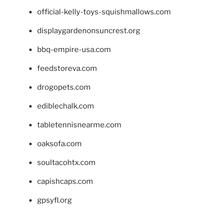
official-kelly-toys-squishmallows.com
displaygardenonsuncrest.org
bbq-empire-usa.com
feedstoreva.com
drogopets.com
ediblechalk.com
tabletennisnearme.com
oaksofa.com
soultacohtx.com
capishcaps.com
gpsyfl.org