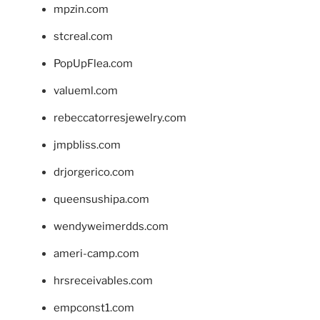
mpzin.com
stcreal.com
PopUpFlea.com
valueml.com
rebeccatorresjewelry.com
jmpbliss.com
drjorgerico.com
queensushipa.com
wendyweimerdds.com
ameri-camp.com
hrsreceivables.com
empconst1.com