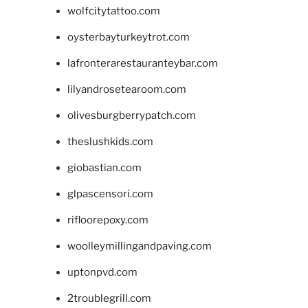
wolfcitytattoo.com
oysterbayturkeytrot.com
lafronterarestauranteybar.com
lilyandrosetearoom.com
olivesburgberrypatch.com
theslushkids.com
giobastian.com
glpascensori.com
rifloorepoxy.com
woolleymillingandpaving.com
uptonpvd.com
2troublegrill.com