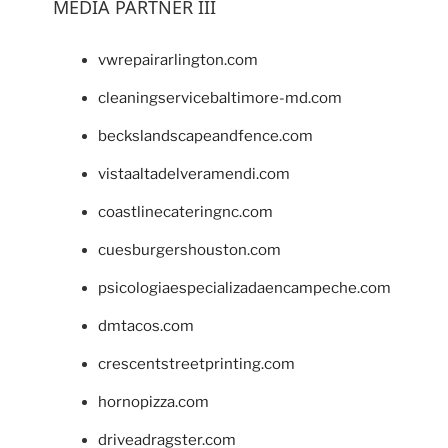
MEDIA PARTNER III
vwrepairarlington.com
cleaningservicebaltimore-md.com
beckslandscapeandfence.com
vistaaltadelveramendi.com
coastlinecateringnc.com
cuesburgershouston.com
psicologiaespecializadaencampeche.com
dmtacos.com
crescentstreetprinting.com
hornopizza.com
driveadragster.com