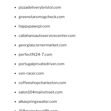
pizzadeliverybristol.com
greenstarsmogcheck.com
happypawspl.com
callahansautoservicecenter.com
georgiascornermarket.com
perfectfit24-7.com
portugalprivatedriver.com
von-racer.com
coffeeshopcharleston.com
salon104mainstreet.com
alkaspringswater.com
318mainstreet8h.com