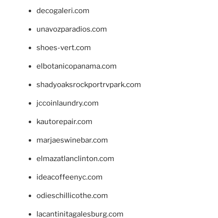
decogaleri.com
unavozparadios.com
shoes-vert.com
elbotanicopanama.com
shadyoaksrockportrvpark.com
jccoinlaundry.com
kautorepair.com
marjaeswinebar.com
elmazatlanclinton.com
ideacoffeenyc.com
odieschillicothe.com
lacantinitagalesburg.com