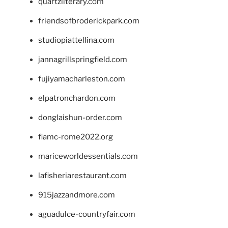
quartzliterary.com
friendsofbroderickpark.com
studiopiattellina.com
jannagrillspringfield.com
fujiyamacharleston.com
elpatronchardon.com
donglaishun-order.com
fiamc-rome2022.org
mariceworldessentials.com
lafisheriarestaurant.com
915jazzandmore.com
aguadulce-countryfair.com