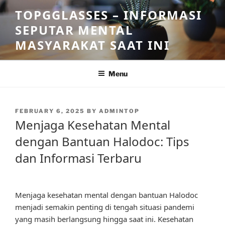
Skip
TOPGGLASSES – INFORMASI
to
SEPUTAR MENTAL
content
MASYARAKAT SAAT INI
Menu
POSTED
FEBRUARY 6, 2025
BY
ADMINTOP
ON
Menjaga Kesehatan Mental
dengan Bantuan Halodoc: Tips
dan Informasi Terbaru
Menjaga kesehatan mental dengan bantuan Halodoc
menjadi semakin penting di tengah situasi pandemi
yang masih berlangsung hingga saat ini. Kesehatan