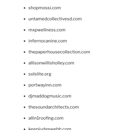
shopmossi.com
untamedcollectivesd.com
mxpwellness.com
infernocanine.com
thepaperhousecollection.com
allisonwillisholley.com
solslite.org
portwayinn.com
djmaddogmusic.com
thesoundarchitects.com
allin1roofing.com
keepjudgewebb.com