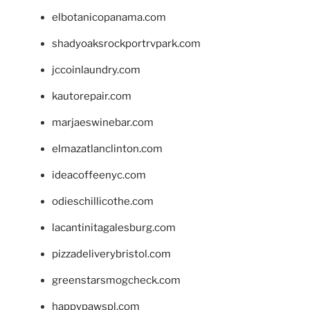
elbotanicopanama.com
shadyoaksrockportrvpark.com
jccoinlaundry.com
kautorepair.com
marjaeswinebar.com
elmazatlanclinton.com
ideacoffeenyc.com
odieschillicothe.com
lacantinitagalesburg.com
pizzadeliverybristol.com
greenstarsmogcheck.com
happypawspl.com