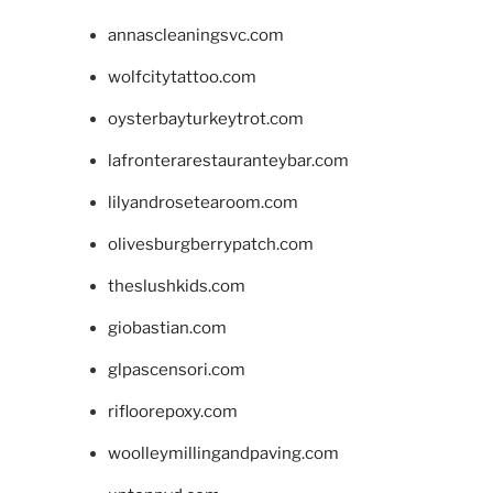
annascleaningsvc.com
wolfcitytattoo.com
oysterbayturkeytrot.com
lafronterarestauranteybar.com
lilyandrosetearoom.com
olivesburgberrypatch.com
theslushkids.com
giobastian.com
glpascensori.com
rifloorepoxy.com
woolleymillingandpaving.com