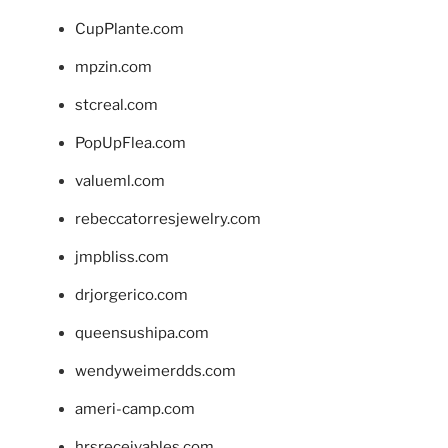
CupPlante.com
mpzin.com
stcreal.com
PopUpFlea.com
valueml.com
rebeccatorresjewelry.com
jmpbliss.com
drjorgerico.com
queensushipa.com
wendyweimerdds.com
ameri-camp.com
hrsreceivables.com