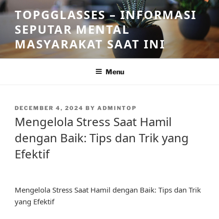
Skip
TOPGGLASSES – INFORMASI
to
SEPUTAR MENTAL
content
MASYARAKAT SAAT INI
Menu
POSTED
DECEMBER 4, 2024
BY
ADMINTOP
ON
Mengelola Stress Saat Hamil
dengan Baik: Tips dan Trik yang
Efektif
Mengelola Stress Saat Hamil dengan Baik: Tips dan Trik
yang Efektif