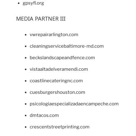
gpsyfl.org
MEDIA PARTNER III
vwrepairarlington.com
cleaningservicebaltimore-md.com
beckslandscapeandfence.com
vistaaltadelveramendi.com
coastlinecateringnc.com
cuesburgershouston.com
psicologiaespecializadaencampeche.com
dmtacos.com
crescentstreetprinting.com