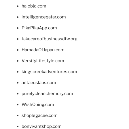
halobjd.com
intelligenceqatar.com
PikaPikaApp.com
takecareofbusinessdfw.org
HamadaOfJapan.com
VersifyLifestyle.com
kingscreekadventures.com
antaeuslabs.com
purelycleanchemdry.com
WishOping.com
shoplegacee.com
bonvivantshop.com