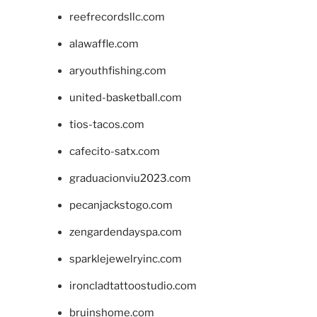
reefrecordsllc.com
alawaffle.com
aryouthfishing.com
united-basketball.com
tios-tacos.com
cafecito-satx.com
graduacionviu2023.com
pecanjackstogo.com
zengardendayspa.com
sparklejewelryinc.com
ironcladtattoostudio.com
bruinshome.com