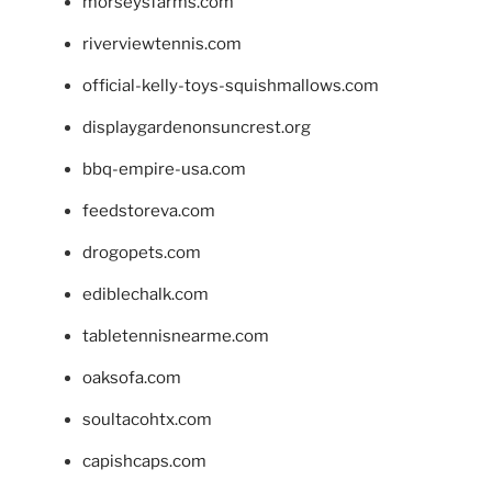
morseysfarms.com
riverviewtennis.com
official-kelly-toys-squishmallows.com
displaygardenonsuncrest.org
bbq-empire-usa.com
feedstoreva.com
drogopets.com
ediblechalk.com
tabletennisnearme.com
oaksofa.com
soultacohtx.com
capishcaps.com