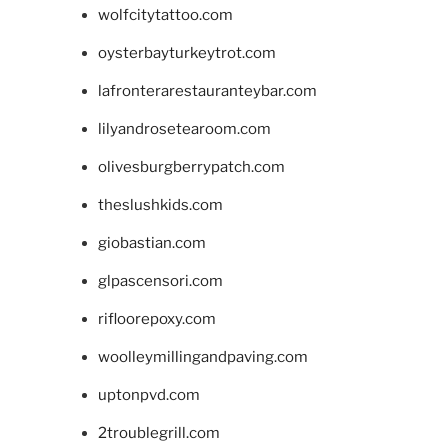
wolfcitytattoo.com
oysterbayturkeytrot.com
lafronterarestauranteybar.com
lilyandrosetearoom.com
olivesburgberrypatch.com
theslushkids.com
giobastian.com
glpascensori.com
rifloorepoxy.com
woolleymillingandpaving.com
uptonpvd.com
2troublegrill.com