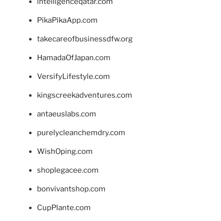
intelligenceqatar.com
PikaPikaApp.com
takecareofbusinessdfw.org
HamadaOfJapan.com
VersifyLifestyle.com
kingscreekadventures.com
antaeuslabs.com
purelycleanchemdry.com
WishOping.com
shoplegacee.com
bonvivantshop.com
CupPlante.com