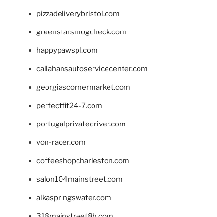
pizzadeliverybristol.com
greenstarsmogcheck.com
happypawspl.com
callahansautoservicecenter.com
georgiascornermarket.com
perfectfit24-7.com
portugalprivatedriver.com
von-racer.com
coffeeshopcharleston.com
salon104mainstreet.com
alkaspringswater.com
318mainstreet8h.com