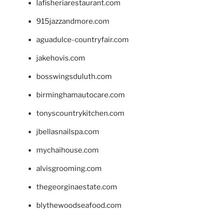
lafisheriarestaurant.com
915jazzandmore.com
aguadulce-countryfair.com
jakehovis.com
bosswingsduluth.com
birminghamautocare.com
tonyscountrykitchen.com
jbellasnailspa.com
mychaihouse.com
alvisgrooming.com
thegeorginaestate.com
blythewoodseafood.com