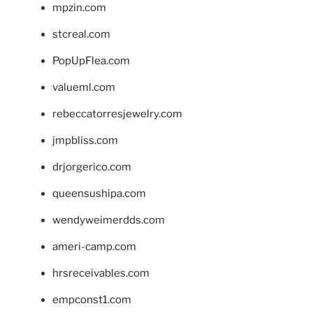
mpzin.com
stcreal.com
PopUpFlea.com
valueml.com
rebeccatorresjewelry.com
jmpbliss.com
drjorgerico.com
queensushipa.com
wendyweimerdds.com
ameri-camp.com
hrsreceivables.com
empconst1.com