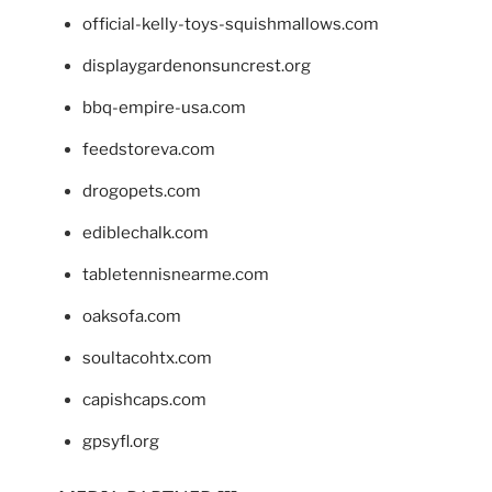
official-kelly-toys-squishmallows.com
displaygardenonsuncrest.org
bbq-empire-usa.com
feedstoreva.com
drogopets.com
ediblechalk.com
tabletennisnearme.com
oaksofa.com
soultacohtx.com
capishcaps.com
gpsyfl.org