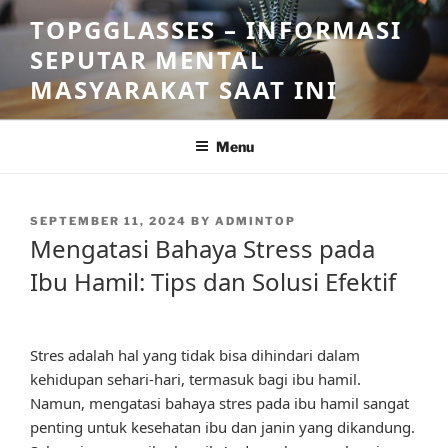
Skip
TOPGGLASSES – INFORMASI
to
SEPUTAR MENTAL
content
MASYARAKAT SAAT INI
Menu
POSTED
SEPTEMBER 11, 2024
BY
ADMINTOP
ON
Mengatasi Bahaya Stress pada
Ibu Hamil: Tips dan Solusi Efektif
Stres adalah hal yang tidak bisa dihindari dalam
kehidupan sehari-hari, termasuk bagi ibu hamil.
Namun, mengatasi bahaya stres pada ibu hamil sangat
penting untuk kesehatan ibu dan janin yang dikandung.