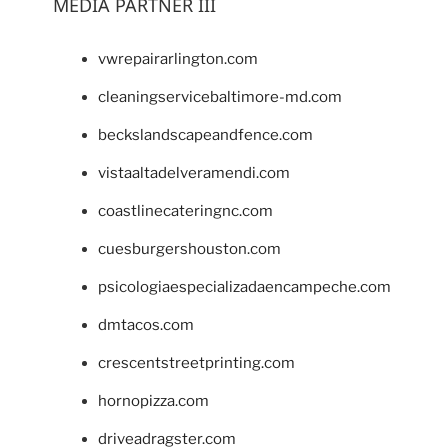
MEDIA PARTNER III
vwrepairarlington.com
cleaningservicebaltimore-md.com
beckslandscapeandfence.com
vistaaltadelveramendi.com
coastlinecateringnc.com
cuesburgershouston.com
psicologiaespecializadaencampeche.com
dmtacos.com
crescentstreetprinting.com
hornopizza.com
driveadragster.com