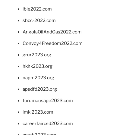
ibie2022.com
sbcc-2022.com
AngolaOilAndGas2022.com
Convoy4Freedom2022.com
grur2023.org
hkhk2023.org
napm2023.org
apsdfd2023.org
forumausape2023.com
imkl2023.com
careerfaircsd2023.com
apsth2023.com