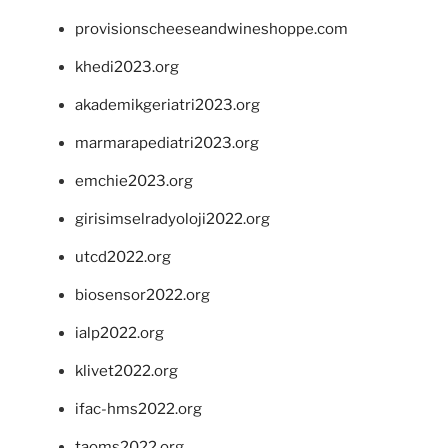
provisionscheeseandwineshoppe.com
khedi2023.org
akademikgeriatri2023.org
marmarapediatri2023.org
emchie2023.org
girisimselradyoloji2022.org
utcd2022.org
biosensor2022.org
ialp2022.org
klivet2022.org
ifac-hms2022.org
taoms2022.org