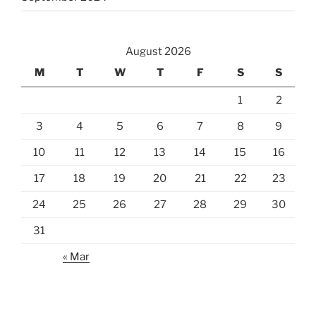
August 2026
M
T
W
T
F
S
S
1
2
3
4
5
6
7
8
9
10
11
12
13
14
15
16
17
18
19
20
21
22
23
24
25
26
27
28
29
30
31
« Mar