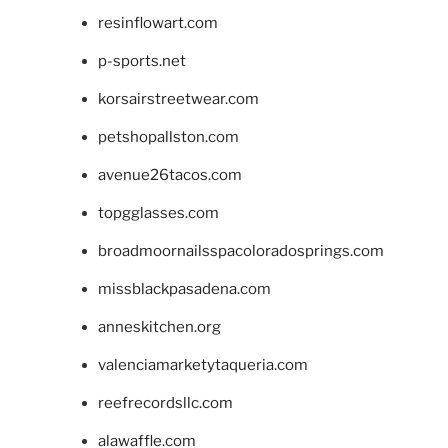
resinflowart.com
p-sports.net
korsairstreetwear.com
petshopallston.com
avenue26tacos.com
topgglasses.com
broadmoornailsspacoloradosprings.com
missblackpasadena.com
anneskitchen.org
valenciamarketytaqueria.com
reefrecordsllc.com
alawaffle.com