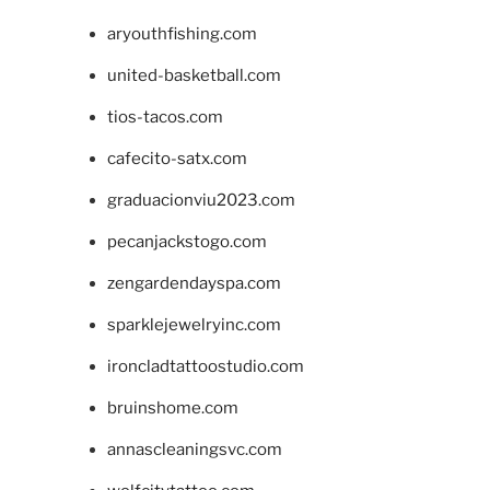
aryouthfishing.com
united-basketball.com
tios-tacos.com
cafecito-satx.com
graduacionviu2023.com
pecanjackstogo.com
zengardendayspa.com
sparklejewelryinc.com
ironcladtattoostudio.com
bruinshome.com
annascleaningsvc.com