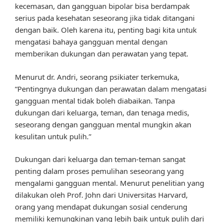
kecemasan, dan gangguan bipolar bisa berdampak
serius pada kesehatan seseorang jika tidak ditangani
dengan baik. Oleh karena itu, penting bagi kita untuk
mengatasi bahaya gangguan mental dengan
memberikan dukungan dan perawatan yang tepat.
Menurut dr. Andri, seorang psikiater terkemuka,
“Pentingnya dukungan dan perawatan dalam mengatasi
gangguan mental tidak boleh diabaikan. Tanpa
dukungan dari keluarga, teman, dan tenaga medis,
seseorang dengan gangguan mental mungkin akan
kesulitan untuk pulih.”
Dukungan dari keluarga dan teman-teman sangat
penting dalam proses pemulihan seseorang yang
mengalami gangguan mental. Menurut penelitian yang
dilakukan oleh Prof. John dari Universitas Harvard,
orang yang mendapat dukungan sosial cenderung
memiliki kemungkinan yang lebih baik untuk pulih dari