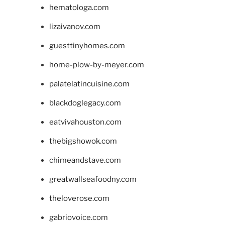
hematologa.com
lizaivanov.com
guesttinyhomes.com
home-plow-by-meyer.com
palatelatincuisine.com
blackdoglegacy.com
eatvivahouston.com
thebigshowok.com
chimeandstave.com
greatwallseafoodny.com
theloverose.com
gabriovoice.com