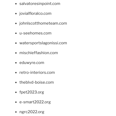
salvatoresinpoint.com
jovialfloralco.com
johnlscotthometeam.com
u-seehomes.com
watersportslagonissi.com
mischieffashion.com
eduwyre.com
retro-interiors.com
theblvd-boise.com
fpet2023.org
e-smart2022.org
ngrc2022.org