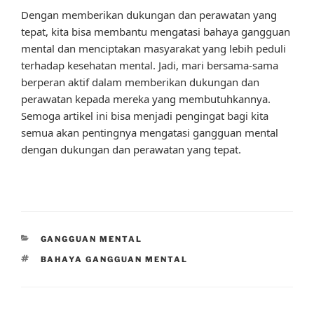
Dengan memberikan dukungan dan perawatan yang
tepat, kita bisa membantu mengatasi bahaya gangguan
mental dan menciptakan masyarakat yang lebih peduli
terhadap kesehatan mental. Jadi, mari bersama-sama
berperan aktif dalam memberikan dukungan dan
perawatan kepada mereka yang membutuhkannya.
Semoga artikel ini bisa menjadi pengingat bagi kita
semua akan pentingnya mengatasi gangguan mental
dengan dukungan dan perawatan yang tepat.
CATEGORIES
GANGGUAN MENTAL
TAGS
BAHAYA GANGGUAN MENTAL