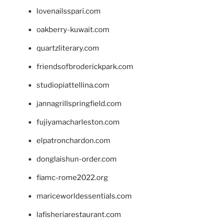
lovenailsspari.com
oakberry-kuwait.com
quartzliterary.com
friendsofbroderickpark.com
studiopiattellina.com
jannagrillspringfield.com
fujiyamacharleston.com
elpatronchardon.com
donglaishun-order.com
fiamc-rome2022.org
mariceworldessentials.com
lafisheriarestaurant.com