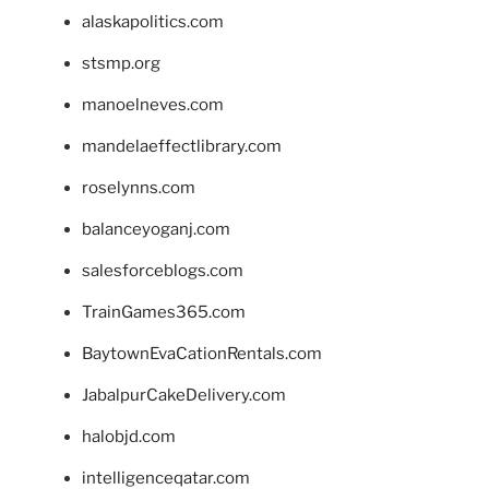
alaskapolitics.com
stsmp.org
manoelneves.com
mandelaeffectlibrary.com
roselynns.com
balanceyoganj.com
salesforceblogs.com
TrainGames365.com
BaytownEvaCationRentals.com
JabalpurCakeDelivery.com
halobjd.com
intelligenceqatar.com