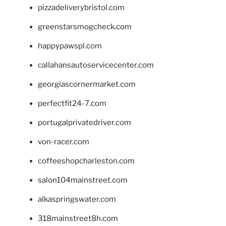
pizzadeliverybristol.com
greenstarsmogcheck.com
happypawspl.com
callahansautoservicecenter.com
georgiascornermarket.com
perfectfit24-7.com
portugalprivatedriver.com
von-racer.com
coffeeshopcharleston.com
salon104mainstreet.com
alkaspringswater.com
318mainstreet8h.com