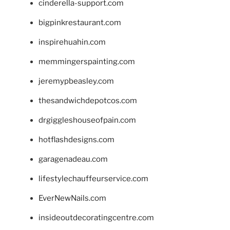
cinderella-support.com
bigpinkrestaurant.com
inspirehuahin.com
memmingerspainting.com
jeremypbeasley.com
thesandwichdepotcos.com
drgiggleshouseofpain.com
hotflashdesigns.com
garagenadeau.com
lifestylechauffeurservice.com
EverNewNails.com
insideoutdecoratingcentre.com