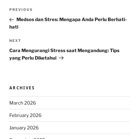
Post
Previous
PREVIOUS
navigation
Post
Medsos dan Stres: Mengapa Anda Perlu Berhati-
hati
Next
NEXT
Post
Cara Mengurangi Stress saat Mengandung: Tips
yang Perlu Diketahui
ARCHIVES
March 2026
February 2026
January 2026