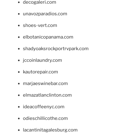
decogaleri.com
unavozparadios.com
shoes-vert.com
elbotanicopanama.com
shadyoaksrockportrvpark.com
jccoinlaundry.com
kautorepair.com
marjaeswinebar.com
elmazatlanclinton.com
ideacoffeenyc.com
odieschillicothe.com
lacantinitagalesburg.com