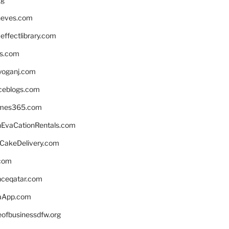
neves.com
ffectlibrary.com
ns.com
yoganj.com
rceblogs.com
ames365.com
EvaCationRentals.com
rCakeDelivery.com
.com
enceqatar.com
aApp.com
eofbusinessdfw.org