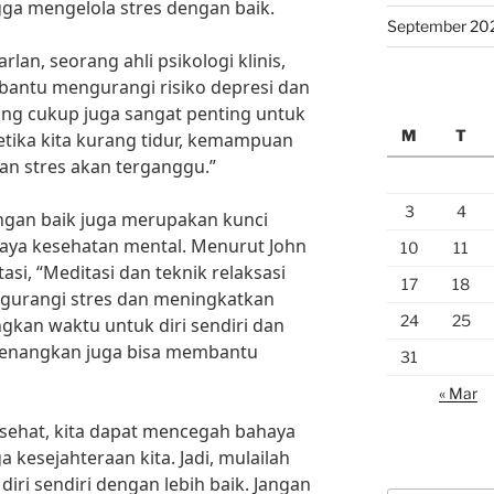
ngga mengelola stres dengan baik.
September 20
rlan, seorang ahli psikologi klinis,
bantu mengurangi risiko depresi dan
yang cukup juga sangat penting untuk
M
T
tika kita kurang tidur, kemampuan
an stres akan terganggu.”
3
4
engan baik juga merupakan kunci
ya kesehatan mental. Menurut John
10
11
asi, “Meditasi dan teknik relaksasi
17
18
gurangi stres dan meningkatkan
24
25
gkan waktu untuk diri sendiri dan
yenangkan juga bisa membantu
31
« Mar
sehat, kita dapat mencegah bahaya
kesejahteraan kita. Jadi, mulailah
iri sendiri dengan lebih baik. Jangan