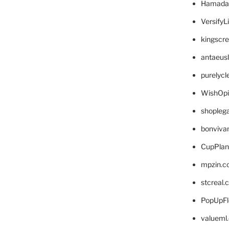
Hamada
VersifyL
kingscr
antaeus
purelyc
WishOp
shopleg
bonviva
CupPlan
mpzin.c
stcreal.
PopUpFl
valueml