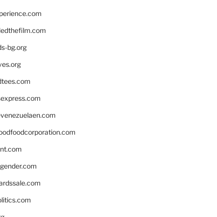
xperience.com
edthefilm.com
ds-bg.org
ves.org
tees.com
rsexpress.com
venezuelaen.com
oodfoodcorporation.com
nnt.com
gender.com
ardssale.com
litics.com
rg