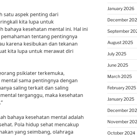
January 2026
h satu aspek penting dari
December 20
ringkali kita lupa untuk
bahaya kesehatan mental ini. Hal ini
September 20
ya pemahaman tentang pentingnya
August 2025
au karena kesibukan dan tekanan
at kita lupa untuk merawat diri
July 2025
June 2025
orang psikiater terkemuka,
March 2025
 mental sama pentingnya dengan
anya saling terkait dan saling
February 2025
 mental terganggu, maka kesehatan
January 2025
.”
December 20
gah bahaya kesehatan mental adalah
November 20
sehat. Pola hidup sehat mencakup
a makan yang seimbang, olahraga
October 2024