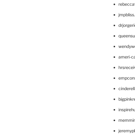
rebecca
jmpblis
drjorger
queensu
wendyw
ameri-
hrsrece
empcon
cinderel
bigpinkr
inspireh
memming
jeremyp