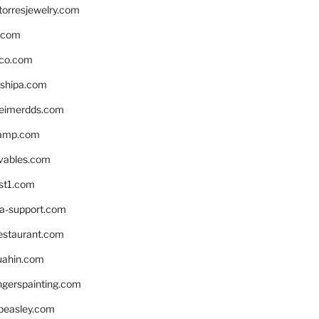
torresjewelry.com
s.com
ico.com
shipa.com
eimerdds.com
camp.com
ivables.com
st1.com
la-support.com
estaurant.com
uahin.com
erspainting.com
beasley.com