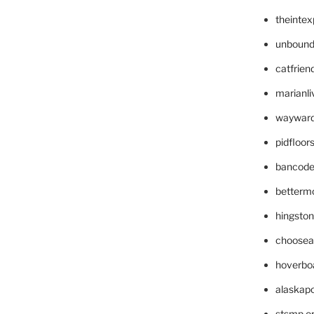
theinte
unbound
catfrien
marianli
wayward
pidfloo
bancode
betterm
hingsto
choosea
hoverbo
alaskapo
stsmp.o