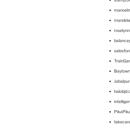
manoel
mandelae
roselyn
balance
salesfo
TrainG
Baytown
Jabalpu
halobjd
intellig
PikaPik
takecar