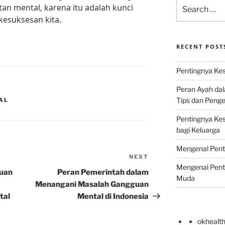
Search
n mental, karena itu adalah kunci
for:
esuksesan kita.
RECENT POST
Pentingnya Kes
Peran Ayah da
Tips dan Peng
AL
Pentingnya Ke
bagi Keluarga
Mengenal Pent
NEXT
Next
Mengenal Pent
Post
uan
Peran Pemerintah dalam
Muda
Menangani Masalah Gangguan
tal
Mental di Indonesia
okhealt