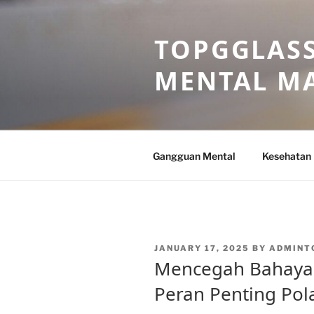
Skip
to
TOPGGLASS
content
MENTAL MA
Gangguan Mental
Kesehatan
POSTED
JANUARY 17, 2025
BY
ADMINT
ON
Mencegah Bahaya 
Peran Penting Pol