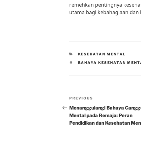
remehkan pentingnya kesehata
utama bagi kebahagiaan dan k
CATEGORIES
KESEHATAN MENTAL
TAGS
BAHAYA KESEHATAN MENT
Post
Previous
PREVIOUS
navigation
Post
Menanggulangi Bahaya Gangg
Mental pada Remaja: Peran
Pendidikan dan Kesehatan Men