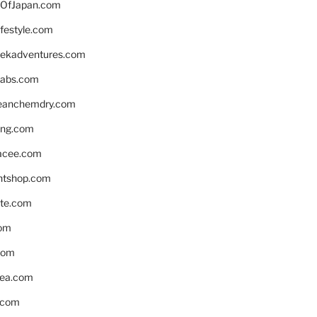
OfJapan.com
ifestyle.com
eekadventures.com
labs.com
leanchemdry.com
ing.com
acee.com
ntshop.com
te.com
om
com
ea.com
.com