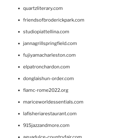
quartzliterary.com
friendsofbroderickpark.com
studiopiattellina.com
jannagrillspringfield.com
fujiyamacharleston.com
elpatronchardon.com
donglaishun-order.com
fiamc-rome2022.org
mariceworldessentials.com
lafisheriarestaurant.com
915jazzandmore.com
aguadulce-countryfair.com