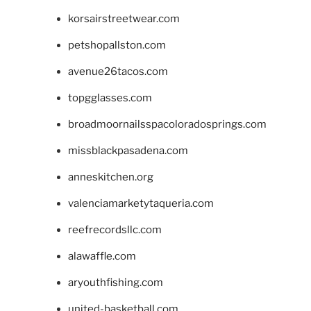
korsairstreetwear.com
petshopallston.com
avenue26tacos.com
topgglasses.com
broadmoornailsspacoloradosprings.com
missblackpasadena.com
anneskitchen.org
valenciamarketytaqueria.com
reefrecordsllc.com
alawaffle.com
aryouthfishing.com
united-basketball.com