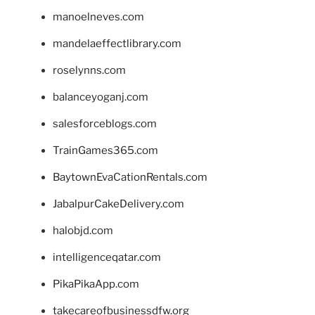
manoelneves.com
mandelaeffectlibrary.com
roselynns.com
balanceyoganj.com
salesforceblogs.com
TrainGames365.com
BaytownEvaCationRentals.com
JabalpurCakeDelivery.com
halobjd.com
intelligenceqatar.com
PikaPikaApp.com
takecareofbusinessdfw.org