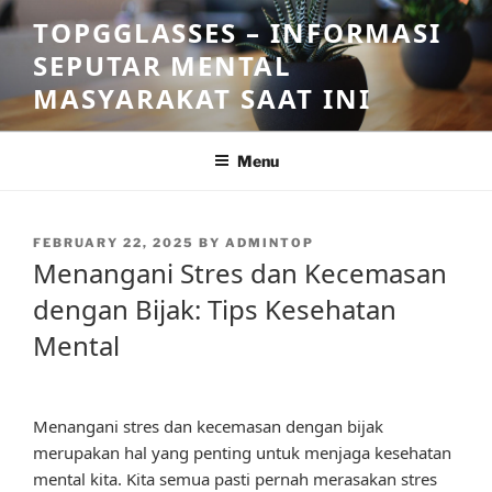
Skip
TOPGGLASSES – INFORMASI
to
SEPUTAR MENTAL
content
MASYARAKAT SAAT INI
Menu
POSTED
FEBRUARY 22, 2025
BY
ADMINTOP
ON
Menangani Stres dan Kecemasan
dengan Bijak: Tips Kesehatan
Mental
Menangani stres dan kecemasan dengan bijak
merupakan hal yang penting untuk menjaga kesehatan
mental kita. Kita semua pasti pernah merasakan stres