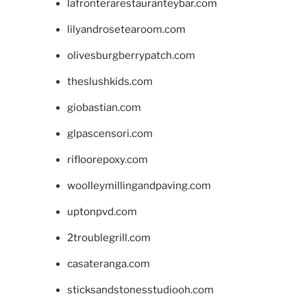
lafronterarestauranteybar.com
lilyandrosetearoom.com
olivesburgberrypatch.com
theslushkids.com
giobastian.com
glpascensori.com
rifloorepoxy.com
woolleymillingandpaving.com
uptonpvd.com
2troublegrill.com
casateranga.com
sticksandstonesstudiooh.com