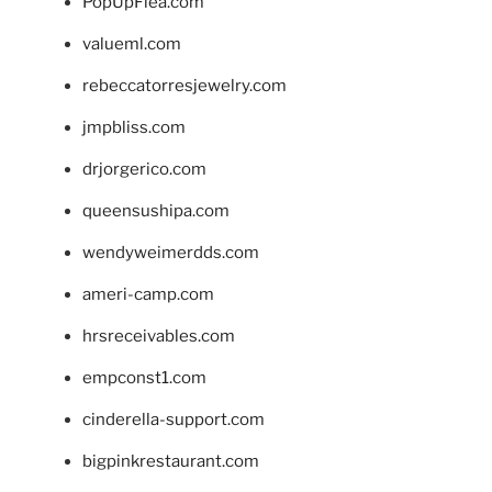
PopUpFlea.com
valueml.com
rebeccatorresjewelry.com
jmpbliss.com
drjorgerico.com
queensushipa.com
wendyweimerdds.com
ameri-camp.com
hrsreceivables.com
empconst1.com
cinderella-support.com
bigpinkrestaurant.com