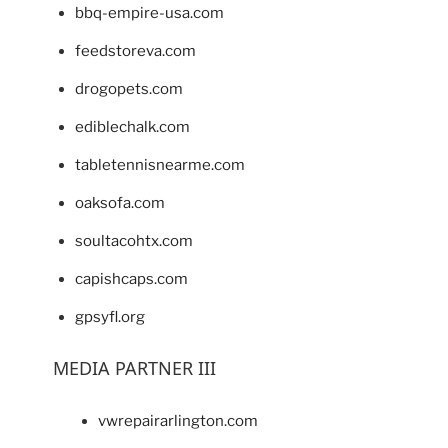
bbq-empire-usa.com
feedstoreva.com
drogopets.com
ediblechalk.com
tabletennisnearme.com
oaksofa.com
soultacohtx.com
capishcaps.com
gpsyfl.org
MEDIA PARTNER III
vwrepairarlington.com