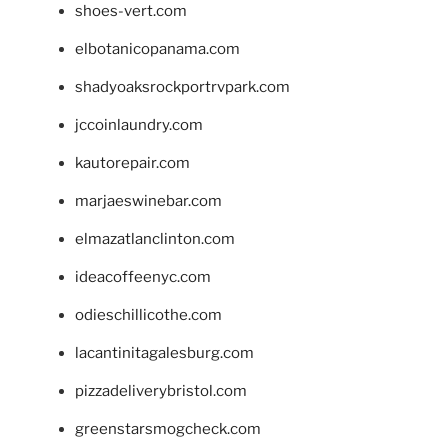
shoes-vert.com
elbotanicopanama.com
shadyoaksrockportrvpark.com
jccoinlaundry.com
kautorepair.com
marjaeswinebar.com
elmazatlanclinton.com
ideacoffeenyc.com
odieschillicothe.com
lacantinitagalesburg.com
pizzadeliverybristol.com
greenstarsmogcheck.com