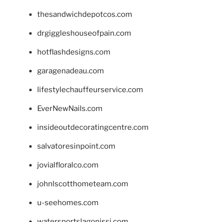
thesandwichdepotcos.com
drgiggleshouseofpain.com
hotflashdesigns.com
garagenadeau.com
lifestylechauffeurservice.com
EverNewNails.com
insideoutdecoratingcentre.com
salvatoresinpoint.com
jovialfloralco.com
johnlscotthometeam.com
u-seehomes.com
watersportslagonissi.com