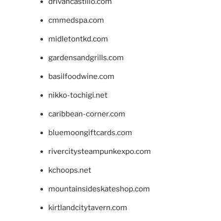
drivancastillo.com
cmmedspa.com
midletontkd.com
gardensandgrills.com
basilfoodwine.com
nikko-tochigi.net
caribbean-corner.com
bluemoongiftcards.com
rivercitysteampunkexpo.com
kchoops.net
mountainsideskateshop.com
kirtlandcitytavern.com