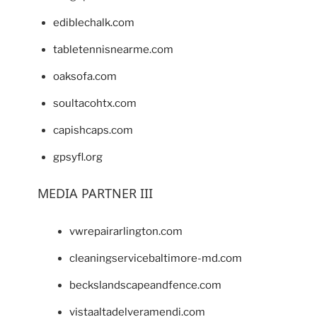
ediblechalk.com
tabletennisnearme.com
oaksofa.com
soultacohtx.com
capishcaps.com
gpsyfl.org
MEDIA PARTNER III
vwrepairarlington.com
cleaningservicebaltimore-md.com
beckslandscapeandfence.com
vistaaltadelveramendi.com