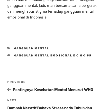
gangguan mental. Jadi, mari bersama-sama bergerak
dan menghapus stigma terhadap gangguan mental
emosional di Indonesia.
CATEGORIES
GANGGUAN MENTAL
TAGS
GANGGUAN MENTAL EMOSIONAL E C H O PR
Post
Previous
PREVIOUS
navigation
Post
Pentingnya Kesehatan Mental Menurut WHO
Next
NEXT
Post
Dampak Negatif Bahaya Stress pada Tubuh dan