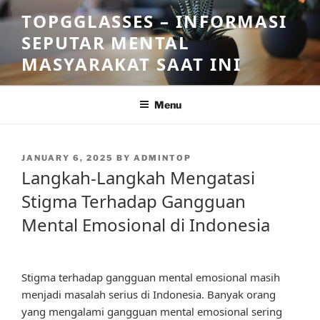
Skip
TOPGGLASSES – INFORMASI
to
SEPUTAR MENTAL
content
MASYARAKAT SAAT INI
Menu
POSTED
JANUARY 6, 2025
BY
ADMINTOP
ON
Langkah-Langkah Mengatasi
Stigma Terhadap Gangguan
Mental Emosional di Indonesia
Stigma terhadap gangguan mental emosional masih
menjadi masalah serius di Indonesia. Banyak orang
yang mengalami gangguan mental emosional sering