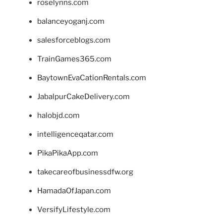
roselynns.com
balanceyoganj.com
salesforceblogs.com
TrainGames365.com
BaytownEvaCationRentals.com
JabalpurCakeDelivery.com
halobjd.com
intelligenceqatar.com
PikaPikaApp.com
takecareofbusinessdfw.org
HamadaOfJapan.com
VersifyLifestyle.com