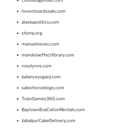
chooseagender.com
hoverboardssale.com
alaskapolitics.com
stsmp.org
manoelneves.com
mandelaeffectlibrary.com
roselynns.com
balanceyoganj.com
salesforceblogs.com
TrainGames365.com
BaytownEvaCationRentals.com
JabalpurCakeDelivery.com