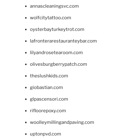
annascleaningsvc.com
wolfcitytattoo.com
oysterbayturkeytrot.com
lafronterarestauranteybar.com
lilyandrosetearoom.com
olivesburgberrypatch.com
theslushkids.com
giobastian.com
glpascensori.com
rifloorepoxy.com
woolleymillingandpaving.com
uptonpvd.com