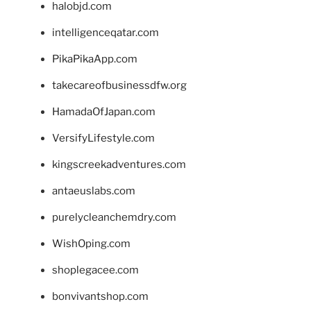
halobjd.com
intelligenceqatar.com
PikaPikaApp.com
takecareofbusinessdfw.org
HamadaOfJapan.com
VersifyLifestyle.com
kingscreekadventures.com
antaeuslabs.com
purelycleanchemdry.com
WishOping.com
shoplegacee.com
bonvivantshop.com