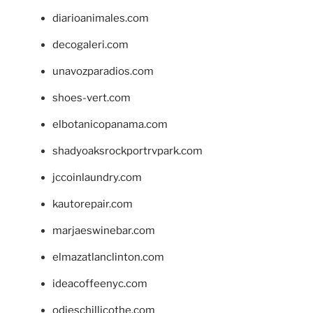
diarioanimales.com
decogaleri.com
unavozparadios.com
shoes-vert.com
elbotanicopanama.com
shadyoaksrockportrvpark.com
jccoinlaundry.com
kautorepair.com
marjaeswinebar.com
elmazatlanclinton.com
ideacoffeenyc.com
odieschillicothe.com