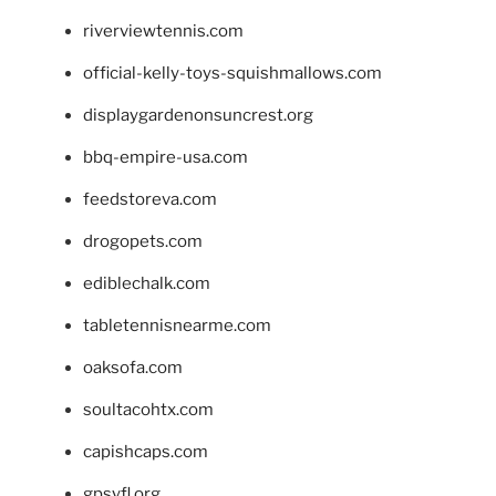
riverviewtennis.com
official-kelly-toys-squishmallows.com
displaygardenonsuncrest.org
bbq-empire-usa.com
feedstoreva.com
drogopets.com
ediblechalk.com
tabletennisnearme.com
oaksofa.com
soultacohtx.com
capishcaps.com
gpsyfl.org