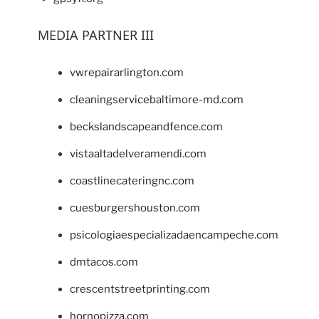
MEDIA PARTNER III
vwrepairarlington.com
cleaningservicebaltimore-md.com
beckslandscapeandfence.com
vistaaltadelveramendi.com
coastlinecateringnc.com
cuesburgershouston.com
psicologiaespecializadaencampeche.com
dmtacos.com
crescentstreetprinting.com
hornopizza.com