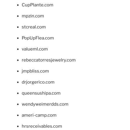
CupPlante.com
mpzin.com
stcreal.com
PopUpFlea.com
valueml.com
rebeccatorresjewelry.com
jmpbliss.com
drjorgerico.com
queensushipa.com
wendyweimerdds.com
ameri-camp.com
hrsreceivables.com