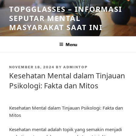
Skip
TOPGGLASSES – INFORMASI
to
SEPUTAR MENTAL
content
MASYARAKAT SAAT INI
Menu
POSTED
NOVEMBER 18, 2024
BY
ADMINTOP
ON
Kesehatan Mental dalam Tinjauan
Psikologi: Fakta dan Mitos
Kesehatan Mental dalam Tinjauan Psikologi: Fakta dan
Mitos
Kesehatan mental adalah topik yang semakin menjadi