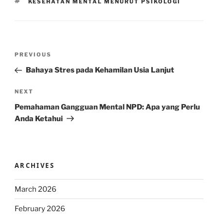
TAGS
KESEHATAN MENTAL MENURUT PSIKOLOGI
Post
Previous
PREVIOUS
navigation
Post
Bahaya Stres pada Kehamilan Usia Lanjut
Next
NEXT
Post
Pemahaman Gangguan Mental NPD: Apa yang Perlu
Anda Ketahui
ARCHIVES
March 2026
February 2026