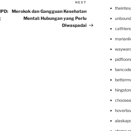
NEXT
Next
theinte
Post
NPD:
Merokok dan Gangguan Kesehatan
g
Mental: Hubungan yang Perlu
unbound
Diwaspadai
catfrien
marianli
wayward
pidfloo
bancode
betterm
hingsto
choosea
hoverbo
alaskapo
stsmp.o