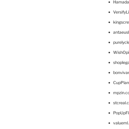
Hamada
VersifyL
kingscr
antaeus
purelyc
WishOp
shopleg
bonviva
CupPlan
mpzin.c
stcreal.
PopUpFl
valueml