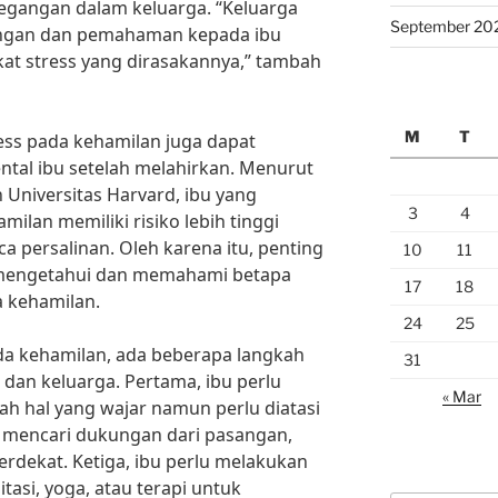
egangan dalam keluarga. “Keluarga
September 20
ngan dan pemahaman kepada ibu
at stress yang dirasakannya,” tambah
M
T
ress pada kehamilan juga dapat
al ibu setelah melahirkan. Menurut
h Universitas Harvard, ibu yang
3
4
ilan memiliki risiko lebih tinggi
a persalinan. Oleh karena itu, penting
10
11
k mengetahui dan memahami betapa
17
18
a kehamilan.
24
25
a kehamilan, ada beberapa langkah
31
 dan keluarga. Pertama, ibu perlu
« Mar
h hal yang wajar namun perlu diatasi
u mencari dukungan dari pasangan,
erdekat. Ketiga, ibu perlu melakukan
itasi, yoga, atau terapi untuk