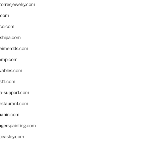
torresjewelry.com
s.com
ico.com
shipa.com
eimerdds.com
camp.com
ivables.com
st1.com
la-support.com
estaurant.com
uahin.com
erspainting.com
beasley.com