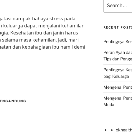
Search
for:
tasi dampak bahaya stress pada
n keluarga dapat menjalani kehamilan
RECENT POST
gia. Kesehatan ibu dan janin harus
a selama masa kehamilan. Jadi, mari
Pentingnya Kes
atan dan kebahagiaan ibu hamil demi
Peran Ayah da
Tips dan Peng
Pentingnya Ke
bagi Keluarga
Mengenal Pent
Mengenal Pent
MENGANDUNG
Muda
okhealt