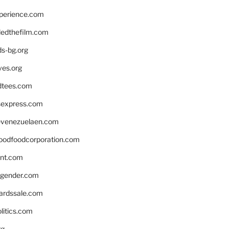
xperience.com
edthefilm.com
ds-bg.org
ves.org
tees.com
rsexpress.com
venezuelaen.com
oodfoodcorporation.com
nnt.com
gender.com
ardssale.com
litics.com
rg