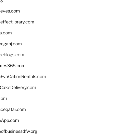
neves.com
ffectlibrary.com
ns.com
yoganj.com
rceblogs.com
ames365.com
EvaCationRentals.com
rCakeDelivery.com
.com
enceqatar.com
aApp.com
eofbusinessdfw.org