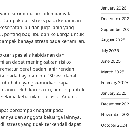
January 2026
ang sering dialami oleh banyak
December 20
. Dampak dari stress pada kehamilan
kesehatan ibu dan juga janin yang
September 20
u, penting bagi ibu dan keluarga untuk
August 2025
dampak bahaya stress pada kehamilan.
July 2025
okter spesialis kebidanan dan
June 2025
milan dapat meningkatkan risiko
prematur, berat badan lahir rendah,
March 2025
l pada bayi dan ibu. “Stress dapat
ubuh ibu yang kemudian dapat
February 2025
anin. Oleh karena itu, penting untuk
January 2025
selama kehamilan,” jelas dr. Andini.
December 20
dapat berdampak negatif pada
November 20
nnya dan anggota keluarga lainnya.
udi, stress yang tidak terkendali dapat
October 2024