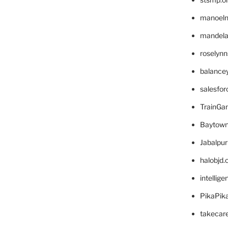
manoel
mandelae
roselyn
balance
salesfo
TrainG
Baytown
Jabalpu
halobjd
intellig
PikaPik
takecar