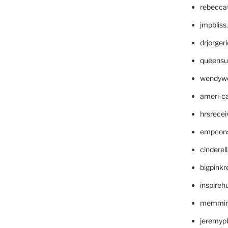
rebecca
jmpblis
drjorger
queensu
wendyw
ameri-
hrsrece
empcon
cinderel
bigpinkr
inspireh
memming
jeremyp