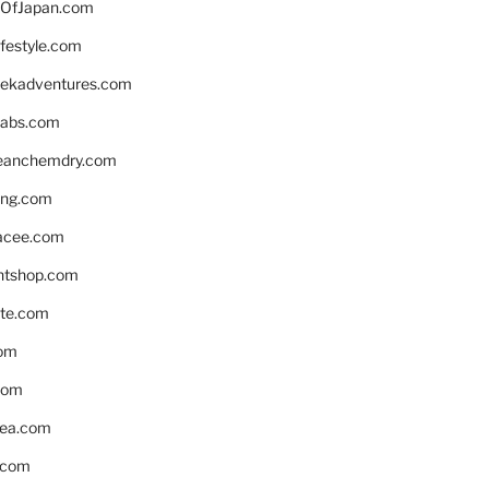
OfJapan.com
ifestyle.com
eekadventures.com
labs.com
leanchemdry.com
ing.com
acee.com
ntshop.com
te.com
om
com
ea.com
.com