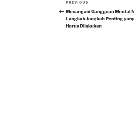
Post
Previous
PREVIOUS
navigation
Post
Menangani Gangguan Mental 
Langkah-langkah Penting yan
Harus Dilakukan