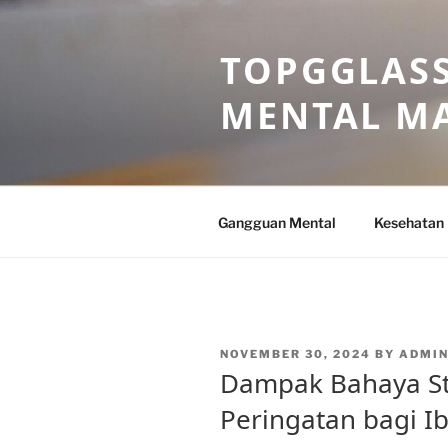
Skip
to
TOPGGLASS
content
MENTAL MA
Gangguan Mental
Kesehatan
POSTED
NOVEMBER 30, 2024
BY
ADMI
ON
Dampak Bahaya St
Peringatan bagi I