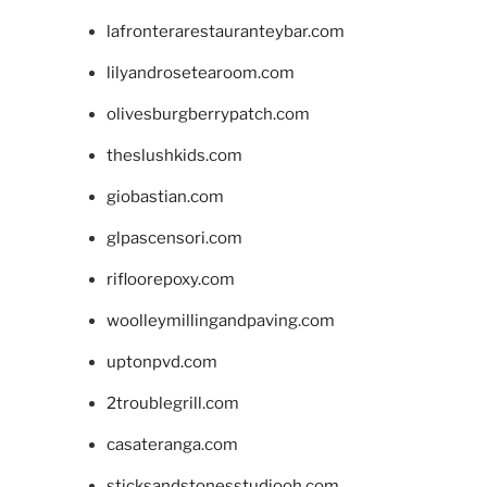
lafronterarestauranteybar.com
lilyandrosetearoom.com
olivesburgberrypatch.com
theslushkids.com
giobastian.com
glpascensori.com
rifloorepoxy.com
woolleymillingandpaving.com
uptonpvd.com
2troublegrill.com
casateranga.com
sticksandstonesstudiooh.com