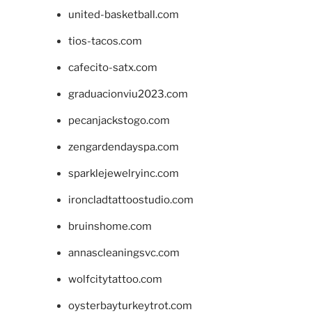
united-basketball.com
tios-tacos.com
cafecito-satx.com
graduacionviu2023.com
pecanjackstogo.com
zengardendayspa.com
sparklejewelryinc.com
ironcladtattoostudio.com
bruinshome.com
annascleaningsvc.com
wolfcitytattoo.com
oysterbayturkeytrot.com