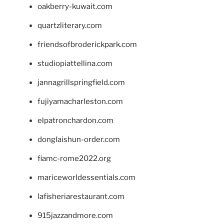
oakberry-kuwait.com
quartzliterary.com
friendsofbroderickpark.com
studiopiattellina.com
jannagrillspringfield.com
fujiyamacharleston.com
elpatronchardon.com
donglaishun-order.com
fiamc-rome2022.org
mariceworldessentials.com
lafisheriarestaurant.com
915jazzandmore.com