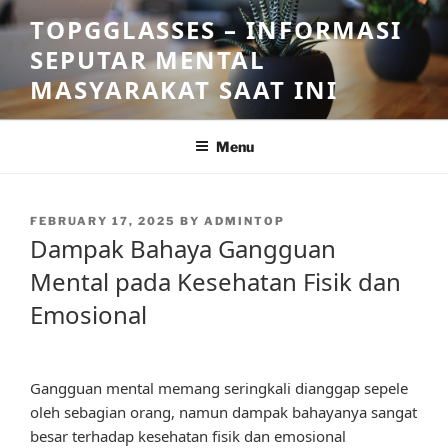
Skip
TOPGGLASSES – INFORMASI
to
SEPUTAR MENTAL
content
MASYARAKAT SAAT INI
Menu
POSTED
FEBRUARY 17, 2025
BY
ADMINTOP
ON
Dampak Bahaya Gangguan
Mental pada Kesehatan Fisik dan
Emosional
Gangguan mental memang seringkali dianggap sepele
oleh sebagian orang, namun dampak bahayanya sangat
besar terhadap kesehatan fisik dan emosional