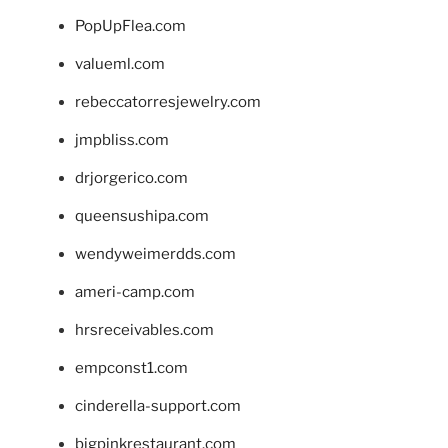
PopUpFlea.com
valueml.com
rebeccatorresjewelry.com
jmpbliss.com
drjorgerico.com
queensushipa.com
wendyweimerdds.com
ameri-camp.com
hrsreceivables.com
empconst1.com
cinderella-support.com
bigpinkrestaurant.com