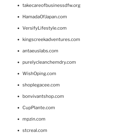
takecareofbusinessdfw.org
HamadaOfJapan.com
VersifyLifestyle.com
kingscreekadventures.com
antaeuslabs.com
purelycleanchemdry.com
WishOping.com
shoplegacee.com
bonvivantshop.com
CupPlante.com
mpzin.com
stcreal.com