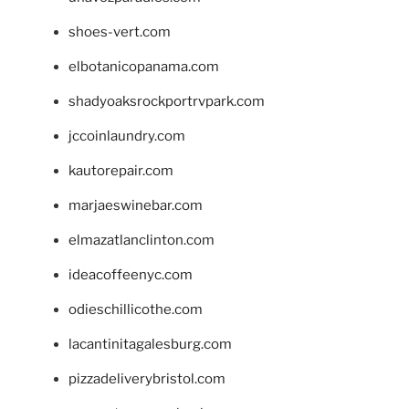
shoes-vert.com
elbotanicopanama.com
shadyoaksrockportrvpark.com
jccoinlaundry.com
kautorepair.com
marjaeswinebar.com
elmazatlanclinton.com
ideacoffeenyc.com
odieschillicothe.com
lacantinitagalesburg.com
pizzadeliverybristol.com