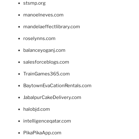
stsmp.org
manoelneves.com
mandelaeffectlibrary.com
roselynns.com
balanceyoganj.com
salesforceblogs.com
TrainGames365.com
BaytownEvaCationRentals.com
JabalpurCakeDelivery.com
halobjd.com
intelligenceqatar.com
PikaPikaApp.com