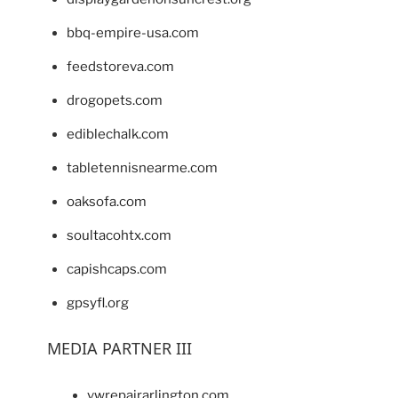
bbq-empire-usa.com
feedstoreva.com
drogopets.com
ediblechalk.com
tabletennisnearme.com
oaksofa.com
soultacohtx.com
capishcaps.com
gpsyfl.org
MEDIA PARTNER III
vwrepairarlington.com