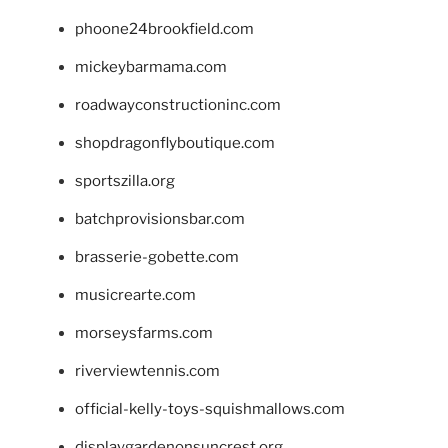
phoone24brookfield.com
mickeybarmama.com
roadwayconstructioninc.com
shopdragonflyboutique.com
sportszilla.org
batchprovisionsbar.com
brasserie-gobette.com
musicrearte.com
morseysfarms.com
riverviewtennis.com
official-kelly-toys-squishmallows.com
displaygardenonsuncrest.org