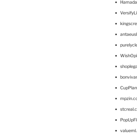
Hamada
VersifyL
kingscr
antaeus
purelyc
WishOp
shopleg
bonviva
CupPlan
mpzin.c
stcreal.
PopUpFl
valueml