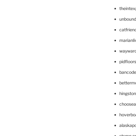
theinte
unbound
catfrien
marianli
wayward
pidfloo
bancode
betterm
hingsto
choosea
hoverbo
alaskapo
stsmp.o