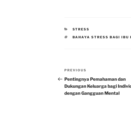
CATEGORIES
STRESS
TAGS
BAHAYA STRESS BAGI IBU
Post
Previous
PREVIOUS
navigation
Post
Pentingnya Pemahaman dan
Dukungan Keluarga bagi Indivi
dengan Gangguan Mental