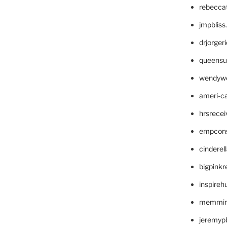
rebecca
jmpblis
drjorger
queensu
wendyw
ameri-
hrsrece
empcon
cinderel
bigpinkr
inspireh
memming
jeremyp