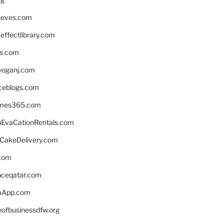
neves.com
ffectlibrary.com
ns.com
yoganj.com
rceblogs.com
ames365.com
EvaCationRentals.com
rCakeDelivery.com
.com
enceqatar.com
aApp.com
eofbusinessdfw.org