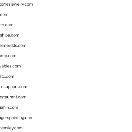
torresjewelry.com
s.com
ico.com
shipa.com
eimerdds.com
camp.com
ivables.com
st1.com
la-support.com
estaurant.com
uahin.com
erspainting.com
beasley.com