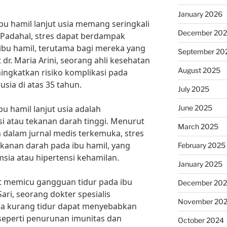
January 2026
bu hamil lanjut usia memang seringkali
December 20
 Padahal, stres dapat berdampak
ibu hamil, terutama bagi mereka yang
September 20
dr. Maria Arini, seorang ahli kesehatan
August 2025
ningkatkan risiko komplikasi pada
sia di atas 35 tahun.
July 2025
June 2025
bu hamil lanjut usia adalah
si atau tekanan darah tinggi. Menurut
March 2025
n dalam jurnal medis terkemuka, stres
kanan darah pada ibu hamil, yang
February 2025
sia atau hipertensi kehamilan.
January 2025
pat memicu gangguan tidur pada ibu
December 20
Sari, seorang dokter spesialis
November 20
a kurang tidur dapat menyebabkan
seperti penurunan imunitas dan
October 2024