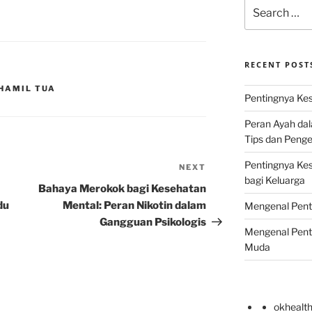
Search
for:
RECENT POST
 HAMIL TUA
Pentingnya Kes
Peran Ayah da
Tips dan Peng
Pentingnya Ke
NEXT
Next
bagi Keluarga
Post
Bahaya Merokok bagi Kesehatan
du
Mental: Peran Nikotin dalam
Mengenal Pent
Gangguan Psikologis
Mengenal Pent
Muda
okhealt