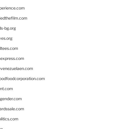
xperience.com
edthefilm.com
ds-bg.org
ves.org
tees.com
rsexpress.com
venezuelaen.com
oodfoodcorporation.com
nnt.com
gender.com
ardssale.com
litics.com
rg