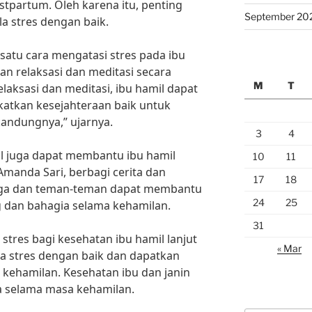
stpartum. Oleh karena itu, penting
September 20
a stres dengan baik.
 satu cara mengatasi stres pada ibu
n relaksasi dan meditasi secara
M
T
laksasi dan meditasi, ibu hamil dapat
atkan kesejahteraan baik untuk
kandungnya,” ujarnya.
3
4
al juga dapat membantu ibu hamil
10
11
Amanda Sari, berbagi cerita dan
17
18
rga dan teman-teman dapat membantu
24
25
g dan bahagia selama kehamilan.
31
stres bagi kesehatan ibu hamil lanjut
« Mar
la stres dengan baik dan dapatkan
kehamilan. Kesehatan ibu dan janin
a selama masa kehamilan.