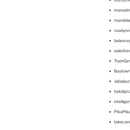
manoel
mandelae
roselyn
balance
salesfo
TrainG
Baytown
Jabalpu
halobjd
intellig
PikaPik
takecar