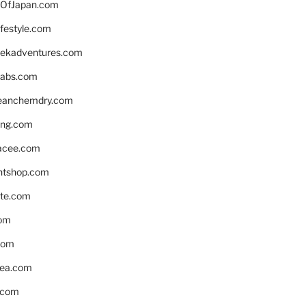
OfJapan.com
ifestyle.com
eekadventures.com
labs.com
leanchemdry.com
ing.com
acee.com
ntshop.com
te.com
om
com
ea.com
.com