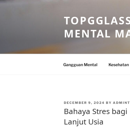
Skip
to
TOPGGLASS
content
MENTAL MA
Gangguan Mental
Kesehatan
POSTED
DECEMBER 9, 2024
BY
ADMIN
ON
Bahaya Stres bagi
Lanjut Usia