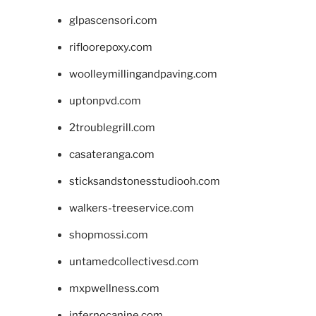
glpascensori.com
rifloorepoxy.com
woolleymillingandpaving.com
uptonpvd.com
2troublegrill.com
casateranga.com
sticksandstonesstudiooh.com
walkers-treeservice.com
shopmossi.com
untamedcollectivesd.com
mxpwellness.com
infernocanine.com