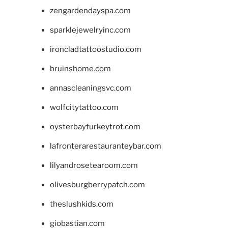
zengardendayspa.com
sparklejewelryinc.com
ironcladtattoostudio.com
bruinshome.com
annascleaningsvc.com
wolfcitytattoo.com
oysterbayturkeytrot.com
lafronterarestauranteybar.com
lilyandrosetearoom.com
olivesburgberrypatch.com
theslushkids.com
giobastian.com