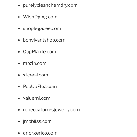
purelycleanchemdry.com
WishOping.com
shoplegacee.com
bonvivantshop.com
CupPlante.com
mpzin.com
stcreal.com
PopUpFlea.com
valueml.com
rebeccatorresjewelry.com
jmpbliss.com
drjorgerico.com