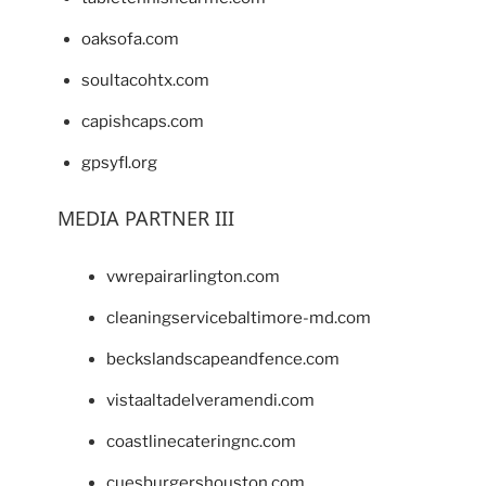
oaksofa.com
soultacohtx.com
capishcaps.com
gpsyfl.org
MEDIA PARTNER III
vwrepairarlington.com
cleaningservicebaltimore-md.com
beckslandscapeandfence.com
vistaaltadelveramendi.com
coastlinecateringnc.com
cuesburgershouston.com