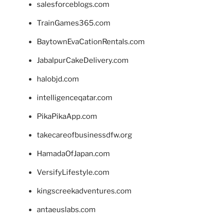
salesforceblogs.com
TrainGames365.com
BaytownEvaCationRentals.com
JabalpurCakeDelivery.com
halobjd.com
intelligenceqatar.com
PikaPikaApp.com
takecareofbusinessdfw.org
HamadaOfJapan.com
VersifyLifestyle.com
kingscreekadventures.com
antaeuslabs.com