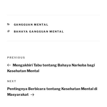
CATEGORIES
GANGGUAN MENTAL
TAGS
BAHAYA GANGGUAN MENTAL
Post
Previous
PREVIOUS
navigation
Post
Mengakhiri Tabu tentang Bahaya Narkoba bagi
Kesehatan Mental
Next
NEXT
Post
Pentingnya Berbicara tentang Kesehatan Mental di
Masyarakat