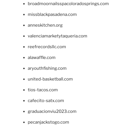
broadmoornailsspacoloradosprings.com
missblackpasadena.com
anneskitchen.org
valenciamarketytaqueria.com
reefrecordsllc.com
alawaffle.com
aryouthfishing.com
united-basketball.com
tios-tacos.com
cafecito-satx.com
graduacionviu2023.com
pecanjackstogo.com