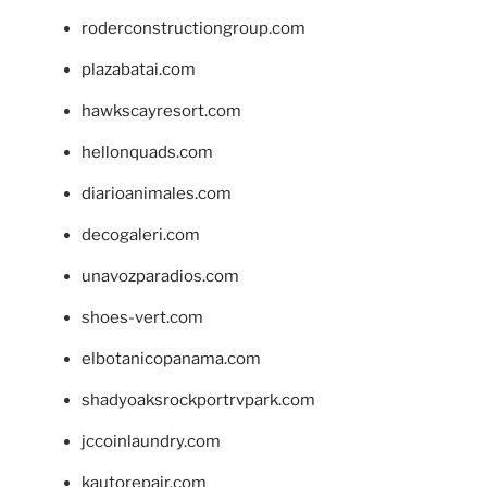
roderconstructiongroup.com
plazabatai.com
hawkscayresort.com
hellonquads.com
diarioanimales.com
decogaleri.com
unavozparadios.com
shoes-vert.com
elbotanicopanama.com
shadyoaksrockportrvpark.com
jccoinlaundry.com
kautorepair.com