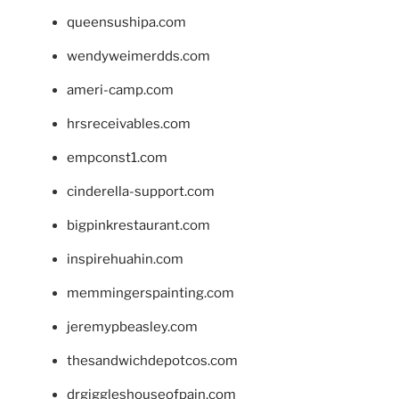
queensushipa.com
wendyweimerdds.com
ameri-camp.com
hrsreceivables.com
empconst1.com
cinderella-support.com
bigpinkrestaurant.com
inspirehuahin.com
memmingerspainting.com
jeremypbeasley.com
thesandwichdepotcos.com
drgiggleshouseofpain.com