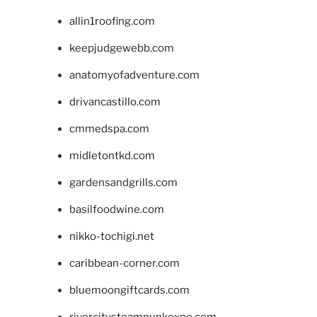
allin1roofing.com
keepjudgewebb.com
anatomyofadventure.com
drivancastillo.com
cmmedspa.com
midletontkd.com
gardensandgrills.com
basilfoodwine.com
nikko-tochigi.net
caribbean-corner.com
bluemoongiftcards.com
rivercitysteampunkexpo.com