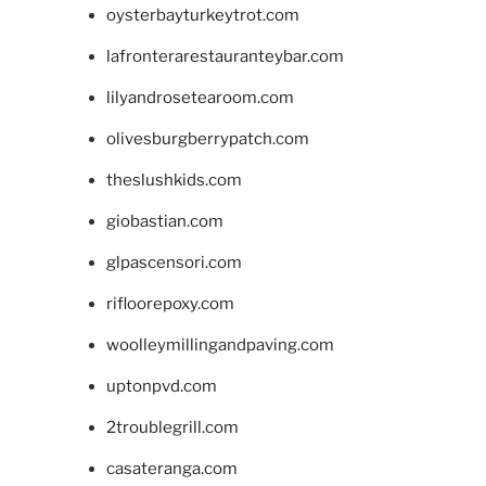
oysterbayturkeytrot.com
lafronterarestauranteybar.com
lilyandrosetearoom.com
olivesburgberrypatch.com
theslushkids.com
giobastian.com
glpascensori.com
rifloorepoxy.com
woolleymillingandpaving.com
uptonpvd.com
2troublegrill.com
casateranga.com