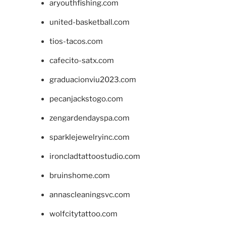
aryouthfishing.com
united-basketball.com
tios-tacos.com
cafecito-satx.com
graduacionviu2023.com
pecanjackstogo.com
zengardendayspa.com
sparklejewelryinc.com
ironcladtattoostudio.com
bruinshome.com
annascleaningsvc.com
wolfcitytattoo.com