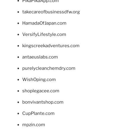
PikaPikaApp.com
takecareofbusinessdfw.org
HamadaOfJapan.com
VersifyLifestyle.com
kingscreekadventures.com
antaeuslabs.com
purelycleanchemdry.com
WishOping.com
shoplegacee.com
bonvivantshop.com
CupPlante.com
mpzin.com