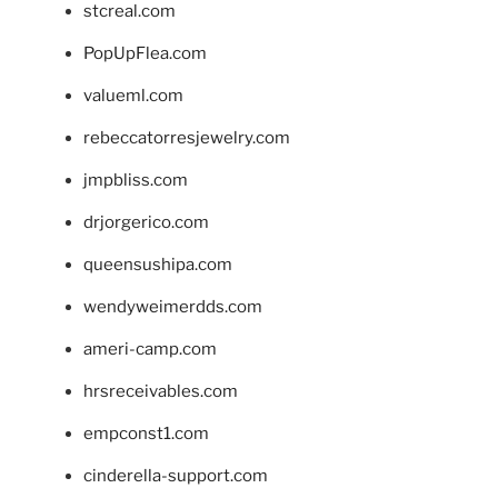
stcreal.com
PopUpFlea.com
valueml.com
rebeccatorresjewelry.com
jmpbliss.com
drjorgerico.com
queensushipa.com
wendyweimerdds.com
ameri-camp.com
hrsreceivables.com
empconst1.com
cinderella-support.com