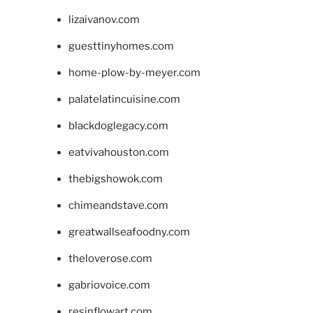
lizaivanov.com
guesttinyhomes.com
home-plow-by-meyer.com
palatelatincuisine.com
blackdoglegacy.com
eatvivahouston.com
thebigshowok.com
chimeandstave.com
greatwallseafoodny.com
theloverose.com
gabriovoice.com
resinflowart.com