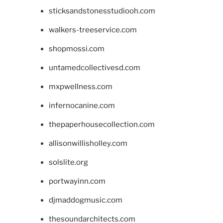
sticksandstonesstudiooh.com
walkers-treeservice.com
shopmossi.com
untamedcollectivesd.com
mxpwellness.com
infernocanine.com
thepaperhousecollection.com
allisonwillisholley.com
solslite.org
portwayinn.com
djmaddogmusic.com
thesoundarchitects.com