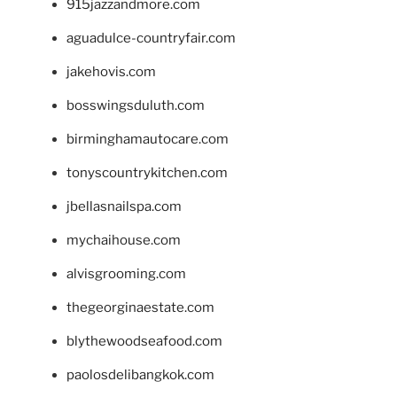
915jazzandmore.com
aguadulce-countryfair.com
jakehovis.com
bosswingsduluth.com
birminghamautocare.com
tonyscountrykitchen.com
jbellasnailspa.com
mychaihouse.com
alvisgrooming.com
thegeorginaestate.com
blythewoodseafood.com
paolosdelibangkok.com