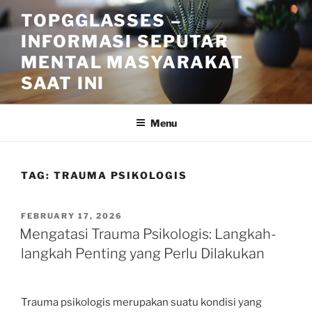
Skip
TOPGGLASSES –
to
INFORMASI SEPUTAR
content
MENTAL MASYARAKAT
SAAT INI
Menu
TAG:
TRAUMA PSIKOLOGIS
POSTED
FEBRUARY 17, 2026
ON
Mengatasi Trauma Psikologis: Langkah-
langkah Penting yang Perlu Dilakukan
Trauma psikologis merupakan suatu kondisi yang