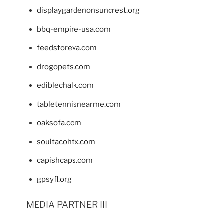
displaygardenonsuncrest.org
bbq-empire-usa.com
feedstoreva.com
drogopets.com
ediblechalk.com
tabletennisnearme.com
oaksofa.com
soultacohtx.com
capishcaps.com
gpsyfl.org
MEDIA PARTNER III