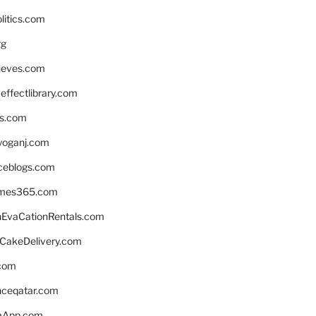
litics.com
rg
neves.com
ffectlibrary.com
ns.com
yoganj.com
rceblogs.com
ames365.com
EvaCationRentals.com
rCakeDelivery.com
.com
enceqatar.com
aApp.com