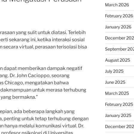
March 2026
February 2026
January 2026
asaan yang sulit untuk diatasi. Terlebih
December 20
rti sekarang ini, ketika interaksi sosial
 secara virtual, perasaan terisolasi bisa
September 20
August 2025
ian dapat memberikan dampak negatif
July 2025
ng. Dr. John Cacioppo, seorang
June 2025
itas Chicago, mengatakan bahwa
etidakmampuan untuk merasa terhubung
March 2025
a yang bermakna.”
February 2025
epian, ada beberapa langkah yang
January 2025
, penting untuk tetap terhubung dengan
 hanya melalui komunikasi virtual. Dr.
December 20
 profesor psikologi di Universitas