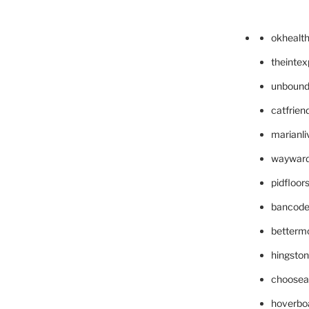
okhealt
theinte
unbound
catfrien
marianli
wayward
pidfloo
bancode
betterm
hingsto
choosea
hoverbo