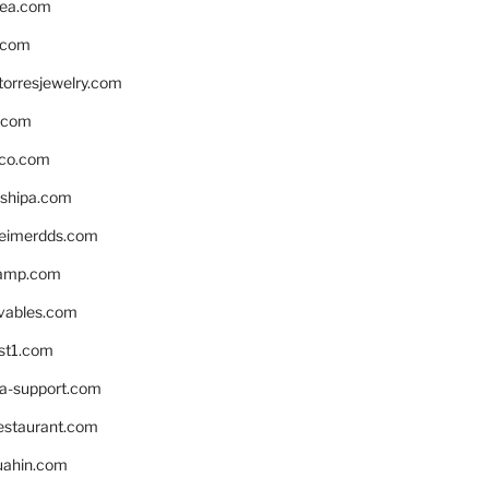
ea.com
.com
torresjewelry.com
s.com
ico.com
shipa.com
eimerdds.com
camp.com
ivables.com
st1.com
la-support.com
estaurant.com
uahin.com