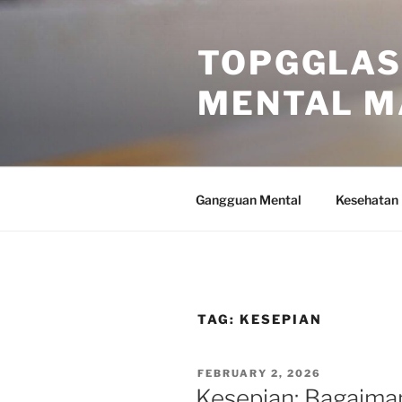
Skip
to
TOPGGLAS
content
MENTAL M
Gangguan Mental
Kesehatan
TAG:
KESEPIAN
POSTED
FEBRUARY 2, 2026
ON
Kesepian: Bagaima