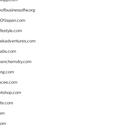
eofbusinessdfw.org
OfJapan.com
ifestyle.com
eekadventures.com
labs.com
leanchemdry.com
ing.com
acee.com
ntshop.com
te.com
om
com