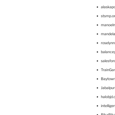
alaskapo
stsmp.o
manoel
mandelae
roselyn
balance
salesfo
TrainG
Baytown
Jabalpu
halobjd
intellig
PikaPik