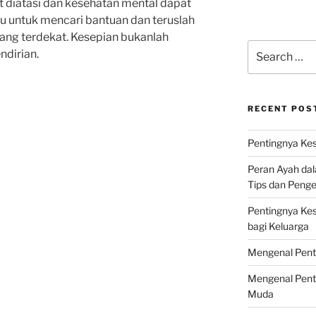
at diatasi dan kesehatan mental dapat
gu untuk mencari bantuan dan teruslah
ng terdekat. Kesepian bukanlah
Search
ndirian.
for:
RECENT POS
Pentingnya Kes
Peran Ayah da
Tips dan Peng
Pentingnya Ke
bagi Keluarga
Mengenal Pent
Mengenal Pent
Muda