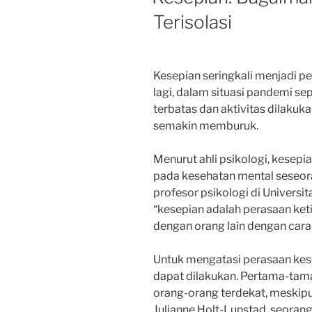
Terisolasi
Kesepian seringkali menjadi per
lagi, dalam situasi pandemi sepe
terbatas dan aktivitas dilakukan
semakin memburuk.
Menurut ahli psikologi, kesep
pada kesehatan mental seseora
profesor psikologi di Univers
“kesepian adalah perasaan k
dengan orang lain dengan car
Untuk mengatasi perasaan kes
dapat dilakukan. Pertama-tama
orang-orang terdekat, meskipun
Julianne Holt-Lunstad, seorang