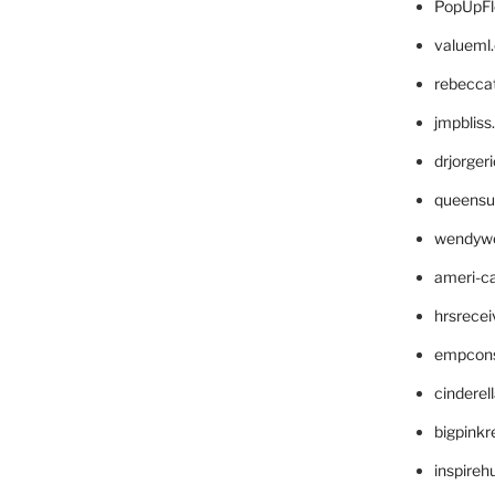
PopUpFl
valueml
rebecca
jmpblis
drjorger
queensu
wendyw
ameri-
hrsrece
empcon
cinderel
bigpinkr
inspireh