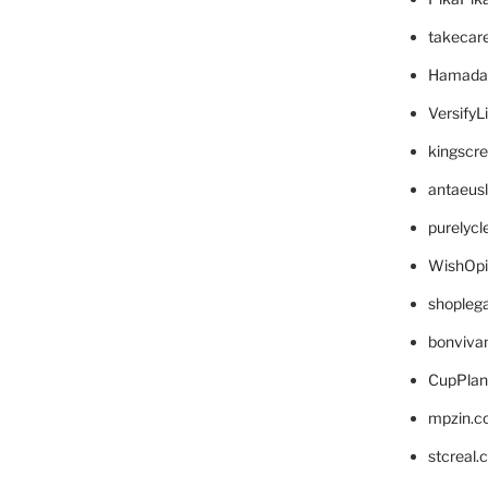
takecar
Hamada
VersifyL
kingscr
antaeus
purelyc
WishOp
shopleg
bonviva
CupPlan
mpzin.c
stcreal.