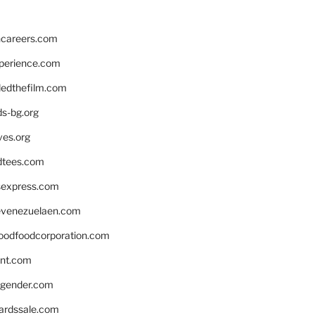
hcareers.com
xperience.com
edthefilm.com
ds-bg.org
ves.org
tees.com
rsexpress.com
venezuelaen.com
oodfoodcorporation.com
nnt.com
gender.com
ardssale.com