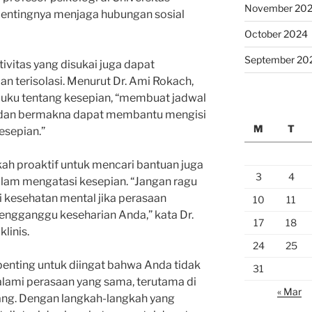
November 20
entingnya menjaga hubungan sosial
October 2024
September 20
ktivitas yang disukai juga dapat
 terisolasi. Menurut Dr. Ami Rokach,
buku tentang kesepian, “membuat jadwal
 dan bermakna dapat membantu mengisi
M
T
esepian.”
kah proaktif untuk mencari bantuan juga
3
4
lam mengatasi kesepian. “Jangan ragu
i kesehatan mental jika perasaan
10
11
mengganggu keseharian Anda,” kata Dr.
17
18
linis.
24
25
enting untuk diingat bahwa Anda tidak
31
lami perasaan yang sama, terutama di
« Mar
ang. Dengan langkah-langkah yang