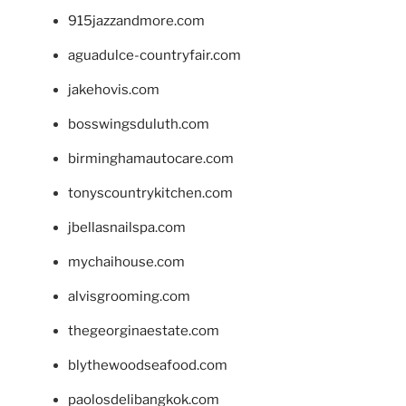
915jazzandmore.com
aguadulce-countryfair.com
jakehovis.com
bosswingsduluth.com
birminghamautocare.com
tonyscountrykitchen.com
jbellasnailspa.com
mychaihouse.com
alvisgrooming.com
thegeorginaestate.com
blythewoodseafood.com
paolosdelibangkok.com