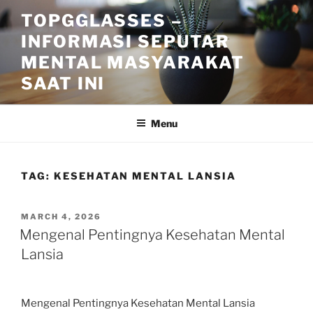
Skip
TOPGGLASSES –
to
INFORMASI SEPUTAR
content
MENTAL MASYARAKAT
SAAT INI
Menu
TAG:
KESEHATAN MENTAL LANSIA
POSTED
MARCH 4, 2026
ON
Mengenal Pentingnya Kesehatan Mental
Lansia
Mengenal Pentingnya Kesehatan Mental Lansia