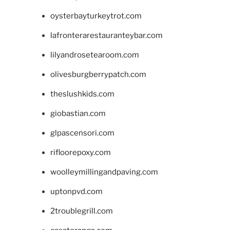
oysterbayturkeytrot.com
lafronterarestauranteybar.com
lilyandrosetearoom.com
olivesburgberrypatch.com
theslushkids.com
giobastian.com
glpascensori.com
rifloorepoxy.com
woolleymillingandpaving.com
uptonpvd.com
2troublegrill.com