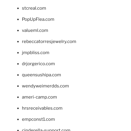
stcreal.com
PopUpFlea.com
valueml.com
rebeccatorresjewelry.com
jmpbliss.com
drjorgerico.com
queensushipa.com
wendyweimerdds.com
ameri-camp.com
hrsreceivables.com
empconst1.com
cinderella-support.com