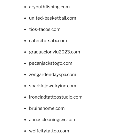
aryouthfishing.com
united-basketball.com
tios-tacos.com
cafecito-satx.com
graduacionviu2023.com
pecanjackstogo.com
zengardendayspa.com
sparklejewelryinc.com
ironcladtattoostudio.com
bruinshome.com
annascleaningsvc.com
wolfcitytattoo.com