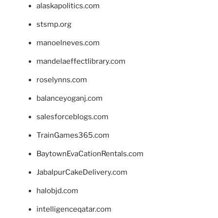
alaskapolitics.com
stsmp.org
manoelneves.com
mandelaeffectlibrary.com
roselynns.com
balanceyoganj.com
salesforceblogs.com
TrainGames365.com
BaytownEvaCationRentals.com
JabalpurCakeDelivery.com
halobjd.com
intelligenceqatar.com