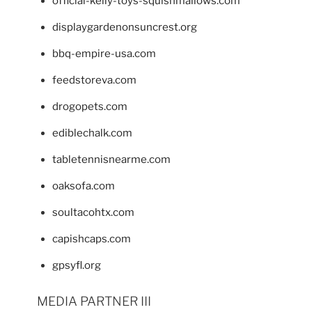
official-kelly-toys-squishmallows.com
displaygardenonsuncrest.org
bbq-empire-usa.com
feedstoreva.com
drogopets.com
ediblechalk.com
tabletennisnearme.com
oaksofa.com
soultacohtx.com
capishcaps.com
gpsyfl.org
MEDIA PARTNER III