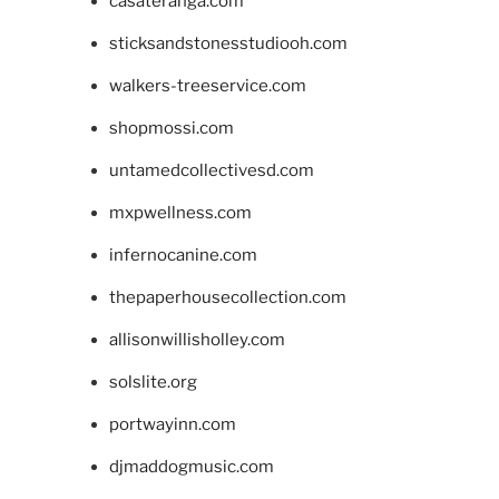
casateranga.com
sticksandstonesstudiooh.com
walkers-treeservice.com
shopmossi.com
untamedcollectivesd.com
mxpwellness.com
infernocanine.com
thepaperhousecollection.com
allisonwillisholley.com
solslite.org
portwayinn.com
djmaddogmusic.com