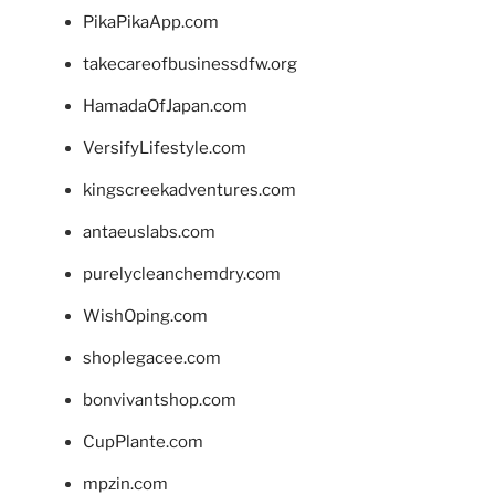
PikaPikaApp.com
takecareofbusinessdfw.org
HamadaOfJapan.com
VersifyLifestyle.com
kingscreekadventures.com
antaeuslabs.com
purelycleanchemdry.com
WishOping.com
shoplegacee.com
bonvivantshop.com
CupPlante.com
mpzin.com