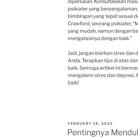
diperlukan. Konsultasikan mas
psikiater yang berpengalaman
bimbingan yang tepat sesuai d
Crawford, seorang psikiater, “
yang mudah, namun dengan ban
mengatasinya dengan baik.”
Jadi, jangan biarkan stres da
Anda. Terapkan tips di atas d
baik. Semoga artikel ini berm
mengalami stres dan depresi. 
baik!
POSTED
FEBRUARY 18, 2025
ON
Pentingnya Mendu