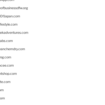
eofbusinessdfw.org
OfJapan.com
ifestyle.com
eekadventures.com
labs.com
leanchemdry.com
ing.com
acee.com
ntshop.com
te.com
om
com