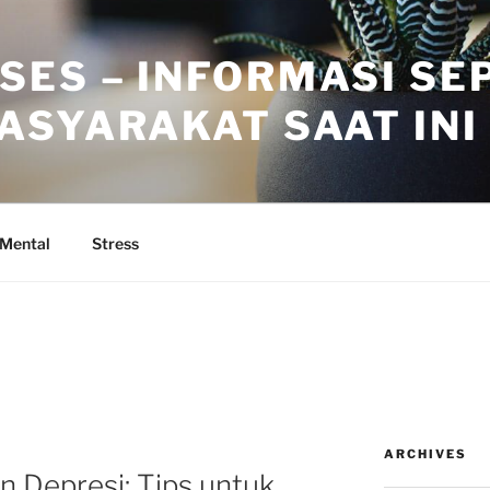
SES – INFORMASI SE
ASYARAKAT SAAT INI
 Mental
Stress
L
ARCHIVES
n Depresi: Tips untuk