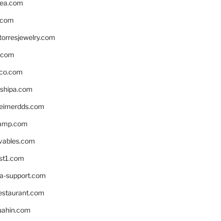
ea.com
.com
torresjewelry.com
s.com
ico.com
shipa.com
eimerdds.com
camp.com
ivables.com
st1.com
la-support.com
estaurant.com
uahin.com