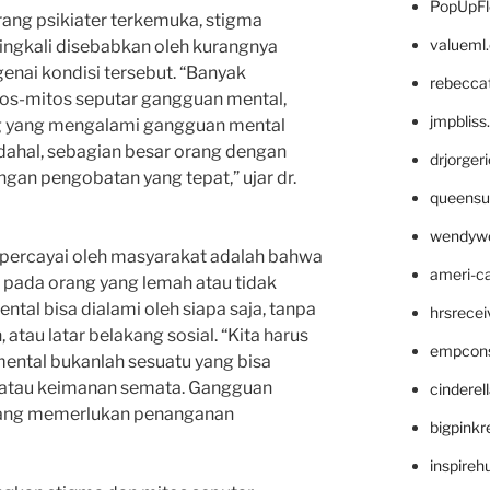
PopUpFl
rang psikiater terkemuka, stigma
valueml
ingkali disebabkan oleh kurangnya
ai kondisi tersebut. “Banyak
rebecca
os-mitos seputar gangguan mental,
jmpblis
g yang mengalami gangguan mental
adahal, sebagian besar orang dengan
drjorger
gan pengobatan yang tepat,” ujar dr.
queensu
wendyw
dipercayai oleh masyarakat adalah bahwa
ameri-
 pada orang yang lemah atau tidak
tal bisa dialami oleh siapa saja, tanpa
hrsrece
atau latar belakang sosial. “Kita harus
empcon
tal bukanlah sesuatu yang bisa
i atau keimanan semata. Gangguan
cinderel
 yang memerlukan penanganan
bigpinkr
inspireh