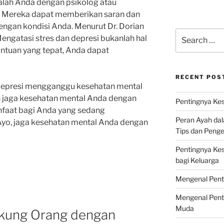
alah Anda dengan psikolog atau
. Mereka dapat memberikan saran dan
engan kondisi Anda. Menurut Dr. Dorian
Search
Mengatasi stres dan depresi bukanlah hal
for:
tuan yang tepat, Anda dapat
RECENT POS
n depresi mengganggu kesehatan mental
an jaga kesehatan mental Anda dengan
Pentingnya Kes
anfaat bagi Anda yang sedang
Peran Ayah da
Ayo, jaga kesehatan mental Anda dengan
Tips dan Peng
Pentingnya Ke
bagi Keluarga
Mengenal Pent
Mengenal Pent
Muda
kung Orang dengan