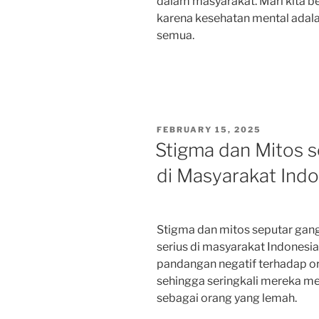
dalam masyarakat. Mari kita
karena kesehatan mental adalah
semua.
POSTED
FEBRUARY 15, 2025
ON
Stigma dan Mitos 
di Masyarakat Indo
Stigma dan mitos seputar gan
serius di masyarakat Indonesi
pandangan negatif terhadap o
sehingga seringkali mereka m
sebagai orang yang lemah.