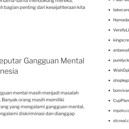
 bersama-sama mendukung mereka,
 bagian penting dari kesejahteraan kita
takecar
Hamada
VersifyL
kingscr
antaeus
seputar Gangguan Mental
purelyc
nesia
WishOp
shopleg
bonviva
gguan mental masih menjadi masalah
a. Banyak orang masih memiliki
CupPlan
rang yang mengalami gangguan mental,
mpzin.c
engalami diskriminasi dan dianggap
stcreal.