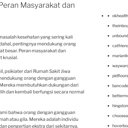
Peran Masyarakat dan
okhealt
theinte
unbound
salah kesehatan yang sering kali
adahal, pentingnya mendukung orang
catfrien
t besar. Peran masyarakat dan
marianli
 krusial.
wayward
l, psikiater dari Rumah Sakit Jiwa
pidfloo
 mendukung orang dengan gangguan
. Mereka membutuhkan dukungan dari
bancode
ulih dan kembali berfungsi secara normal
betterm
hingsto
hami bahwa orang dengan gangguan
choosea
mah atau gila. Mereka adalah individu
hoverbo
n pengertian ekstra dari sekitarnya.