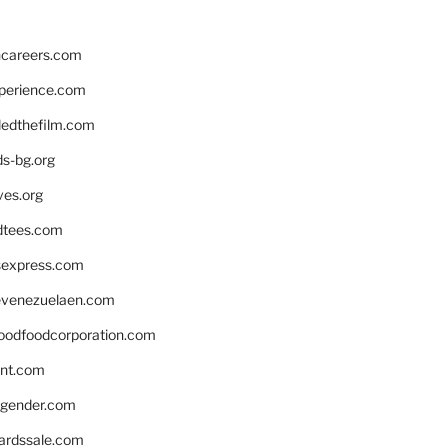
hcareers.com
xperience.com
edthefilm.com
ds-bg.org
ves.org
tees.com
rsexpress.com
venezuelaen.com
oodfoodcorporation.com
nnt.com
gender.com
ardssale.com