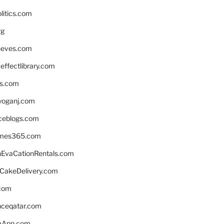
litics.com
rg
neves.com
ffectlibrary.com
ns.com
yoganj.com
rceblogs.com
ames365.com
EvaCationRentals.com
rCakeDelivery.com
.com
enceqatar.com
aApp.com