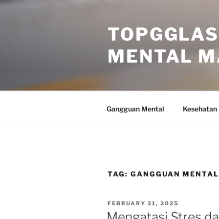
Skip
to
TOPGGLAS
content
MENTAL M
Gangguan Mental
Kesehatan
TAG:
GANGGUAN MENTA
POSTED
FEBRUARY 21, 2025
ON
Mengatasi Stres da