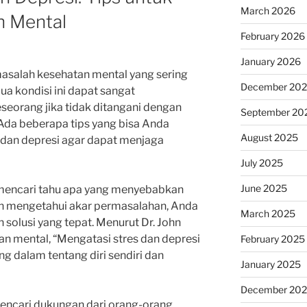
March 2026
n Mental
February 2026
January 2026
masalah kesehatan mental yang sering
December 20
ua kondisi ini dapat sangat
seorang jika tidak ditangani dengan
September 20
 Ada beberapa tips yang bisa Anda
August 2025
 dan depresi agar dapat menjaga
July 2025
June 2025
mencari tahu apa yang menyebabkan
an mengetahui akar permasalahan, Anda
March 2025
olusi yang tepat. Menurut Dr. John
an mental, “Mengatasi stres dan depresi
February 2025
dalam tentang diri sendiri dan
January 2025
December 20
 mencari dukungan dari orang-orang