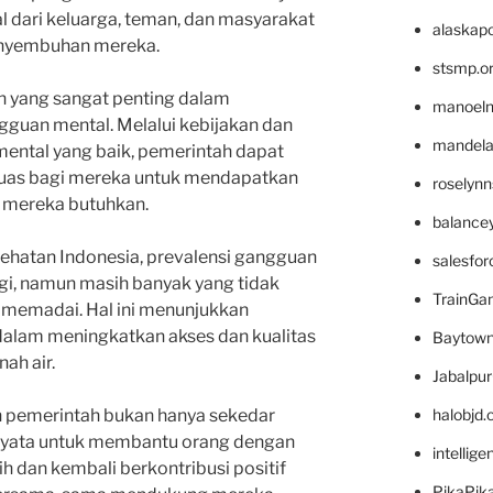
 dari keluarga, teman, dan masyarakat
alaskapo
enyembuhan mereka.
stsmp.o
n yang sangat penting dalam
manoel
uan mental. Melalui kebijakan dan
mandelae
ntal yang baik, pemerintah dapat
luas bagi mereka untuk mendapatkan
roselyn
 mereka butuhkan.
balance
ehatan Indonesia, prevalensi gangguan
salesfo
ggi, namun masih banyak yang tidak
TrainG
memadai. Hal ini menunjukkan
dalam meningkatkan akses dan kualitas
Baytown
ah air.
Jabalpu
halobjd
 pemerintah bukan hanya sekedar
 nyata untuk membantu orang dengan
intellig
h dan kembali berkontribusi positif
PikaPik