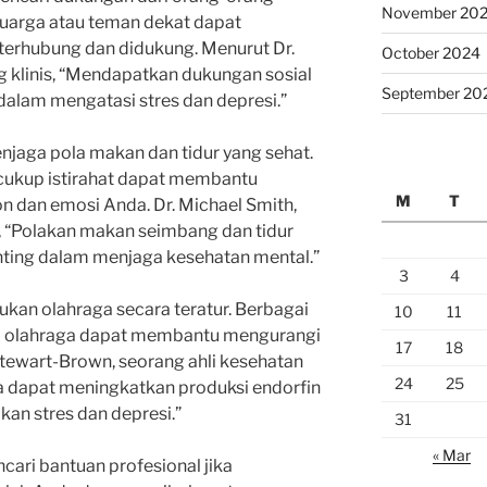
November 20
luarga atau teman dekat dapat
erhubung dan didukung. Menurut Dr.
October 2024
og klinis, “Mendapatkan dukungan sosial
September 20
dalam mengatasi stres dan depresi.”
menjaga pola makan dan tidur yang sehat.
cukup istirahat dapat membantu
M
T
dan emosi Anda. Dr. Michael Smith,
n, “Polakan makan seimbang dan tidur
nting dalam menjaga kesehatan mental.”
3
4
kukan olahraga secara teratur. Berbagai
10
11
a olahraga dapat membantu mengurangi
17
18
 Stewart-Brown, seorang ahli kesehatan
24
25
a dapat meningkatkan produksi endorfin
n stres dan depresi.”
31
« Mar
ncari bantuan profesional jika