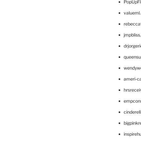
PopUpFl
valueml
rebecca
jmpblis
drjorger
queensu
wendyw
ameri-
hrsrece
empcon
cinderel
bigpinkr
inspireh