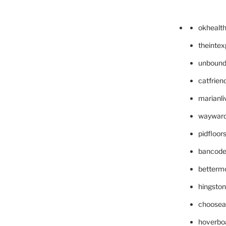
okhealt
theinte
unbound
catfrien
marianli
wayward
pidfloo
bancode
betterm
hingsto
choosea
hoverbo