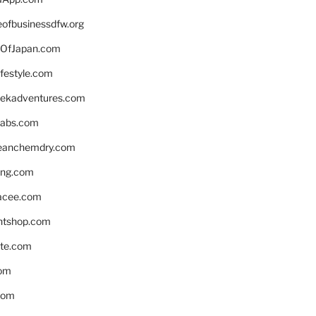
eofbusinessdfw.org
OfJapan.com
ifestyle.com
eekadventures.com
labs.com
leanchemdry.com
ing.com
acee.com
ntshop.com
te.com
om
com