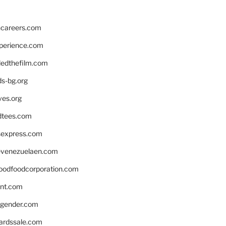
hcareers.com
xperience.com
edthefilm.com
ds-bg.org
ves.org
tees.com
rsexpress.com
venezuelaen.com
oodfoodcorporation.com
nnt.com
gender.com
ardssale.com