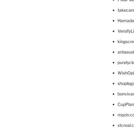
takecar
Hamada
VersifyL
kingscr
antaeus
purelyc
WishOp
shopleg
bonviva
CupPlan
mpzin.c
stcreal.