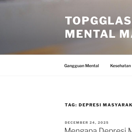
Skip
to
TOPGGLAS
content
MENTAL M
Gangguan Mental
Kesehatan
TAG:
DEPRESI MASYARA
POSTED
DECEMBER 24, 2025
ON
Mengapa Depresi 