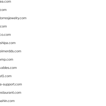
ea.com
.com
torresjewelry.com
s.com
ico.com
shipa.com
eimerdds.com
camp.com
ivables.com
st1.com
la-support.com
estaurant.com
uahin.com