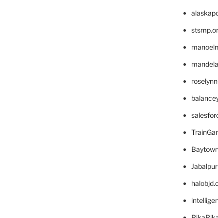
alaskapo
stsmp.o
manoel
mandelae
roselyn
balance
salesfo
TrainG
Baytown
Jabalpu
halobjd
intellig
PikaPik