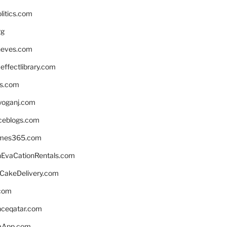
litics.com
rg
neves.com
ffectlibrary.com
ns.com
yoganj.com
rceblogs.com
ames365.com
EvaCationRentals.com
rCakeDelivery.com
.com
enceqatar.com
aApp.com