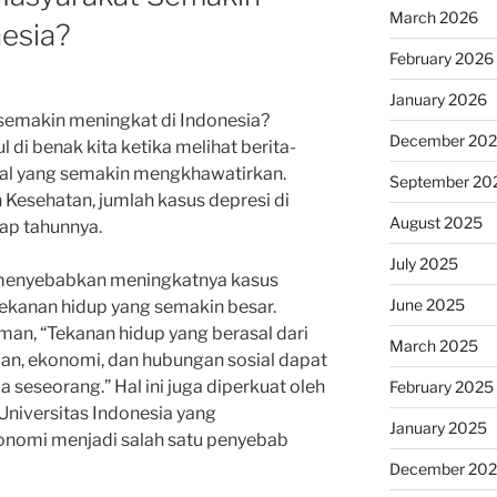
March 2026
nesia?
February 2026
January 2026
emakin meningkat di Indonesia?
December 20
l di benak kita ketika melihat berita-
tal yang semakin mengkhawatirkan.
September 20
 Kesehatan, jumlah kasus depresi di
August 2025
iap tahunnya.
July 2025
 menyebabkan meningkatnya kasus
June 2025
tekanan hidup yang semakin besar.
man, “Tekanan hidup yang berasal dari
March 2025
aan, ekonomi, dan hubungan sosial dapat
seseorang.” Hal ini juga diperkuat oleh
February 2025
 Universitas Indonesia yang
January 2025
nomi menjadi salah satu penyebab
December 20