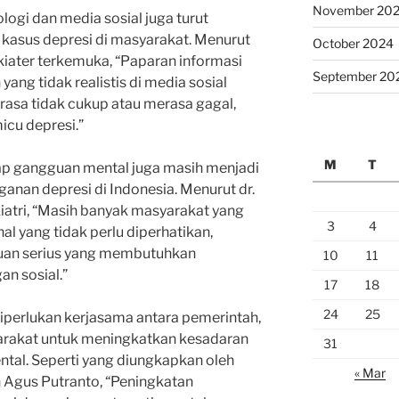
November 20
logi dan media sosial juga turut
kasus depresi di masyarakat. Menurut
October 2024
ikiater terkemuka, “Paparan informasi
September 20
yang tidak realistis di media sosial
sa tidak cukup atau merasa gagal,
cu depresi.”
M
T
dap gangguan mental juga masih menjadi
nan depresi di Indonesia. Menurut dr.
kiatri, “Masih banyak masyarakat yang
3
4
l yang tidak perlu diperhatikan,
guan serius yang membutuhkan
10
11
n sosial.”
17
18
24
25
diperlukan kerjasama antara pemerintah,
arakat untuk meningkatkan kesadaran
31
tal. Seperti yang diungkapkan oleh
« Mar
n Agus Putranto, “Peningkatan