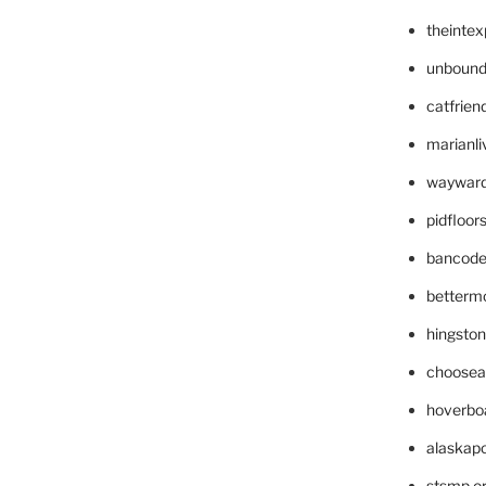
theinte
unbound
catfrien
marianli
wayward
pidfloo
bancode
betterm
hingsto
choosea
hoverbo
alaskapo
stsmp.o