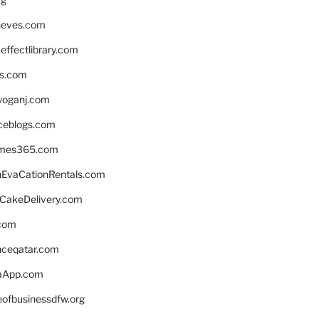
neves.com
ffectlibrary.com
ns.com
yoganj.com
rceblogs.com
ames365.com
EvaCationRentals.com
rCakeDelivery.com
.com
enceqatar.com
aApp.com
eofbusinessdfw.org