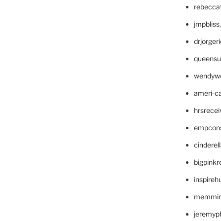
rebecca
jmpblis
drjorger
queensu
wendyw
ameri-
hrsrece
empcon
cinderel
bigpinkr
inspireh
memming
jeremyp