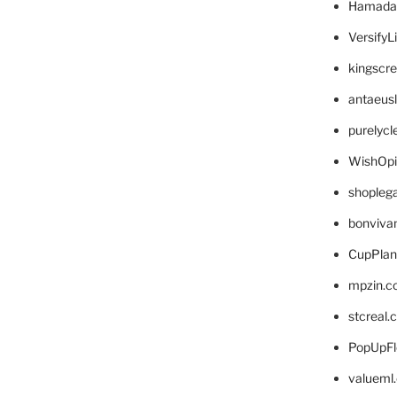
Hamada
VersifyL
kingscr
antaeus
purelyc
WishOp
shopleg
bonviva
CupPlan
mpzin.c
stcreal.
PopUpFl
valueml