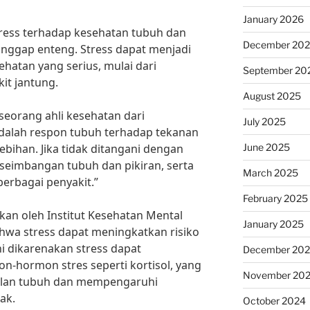
January 2026
ress terhadap kesehatan tubuh dan
December 20
anggap enteng. Stress dapat menjadi
hatan yang serius, mulai dari
September 20
it jantung.
August 2025
 seorang ahli kesehatan dari
July 2025
 adalah respon tubuh terhadap tekanan
June 2025
ebihan. Jika tidak ditangani dengan
eseimbangan tubuh dan pikiran, serta
March 2025
berbagai penyakit.”
February 2025
kan oleh Institut Kesehatan Mental
January 2025
wa stress dapat meningkatkan risiko
i dikarenakan stress dapat
December 20
-hormon stres seperti kortisol, yang
November 20
alan tubuh dan mempengaruhi
ak.
October 2024