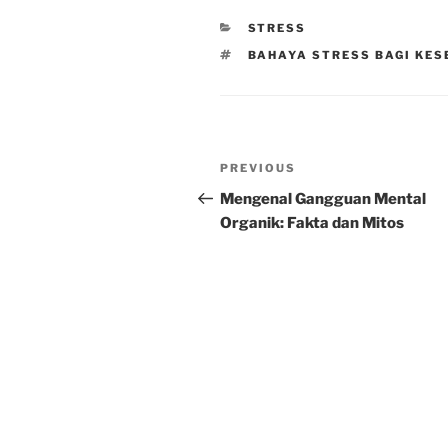
CATEGORIES
STRESS
TAGS
BAHAYA STRESS BAGI KE
Post
Previous
PREVIOUS
navigation
Post
Mengenal Gangguan Mental
Organik: Fakta dan Mitos