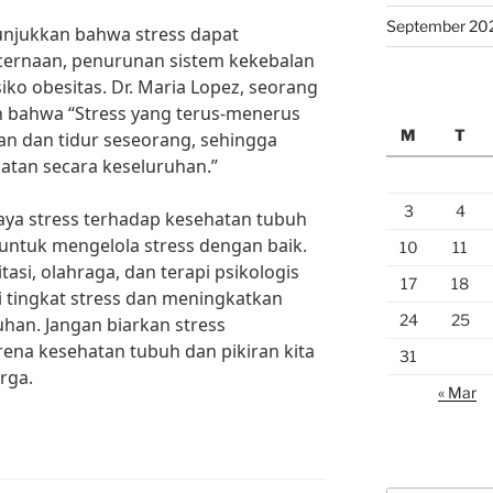
September 20
nunjukkan bahwa stress dapat
rnaan, penurunan sistem kekebalan
iko obesitas. Dr. Maria Lopez, seorang
n bahwa “Stress yang terus-menerus
M
T
 dan tidur seseorang, sehingga
tan secara keseluruhan.”
3
4
aya stress terhadap kesehatan tubuh
a untuk mengelola stress dengan baik.
10
11
asi, olahraga, dan terapi psikologis
17
18
tingkat stress dan meningkatkan
24
25
uhan. Jangan biarkan stress
rena kesehatan tubuh dan pikiran kita
31
rga.
« Mar