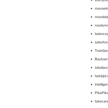
manoel
mandelae
roselyn
balance
salesfo
TrainG
Baytown
Jabalpu
halobjd
intellig
PikaPik
takecar