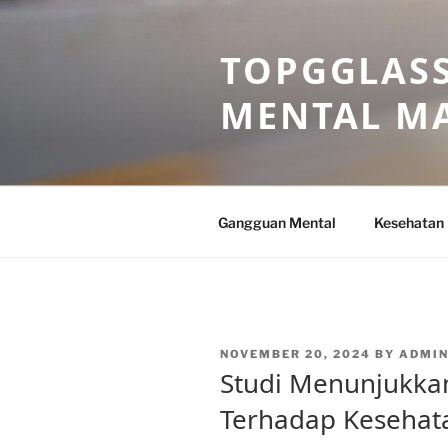
Skip
to
TOPGGLASS
content
MENTAL MA
Gangguan Mental
Kesehatan
POSTED
NOVEMBER 20, 2024
BY
ADMI
ON
Studi Menunjukkan
Terhadap Kesehata