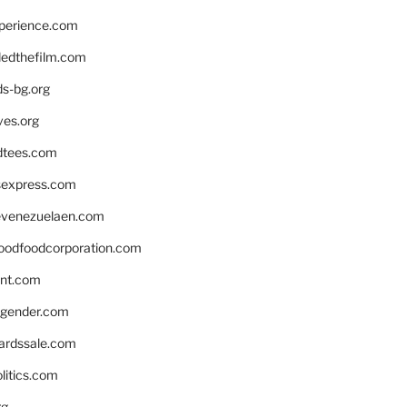
xperience.com
edthefilm.com
ds-bg.org
ves.org
tees.com
rsexpress.com
venezuelaen.com
oodfoodcorporation.com
nnt.com
gender.com
ardssale.com
litics.com
rg