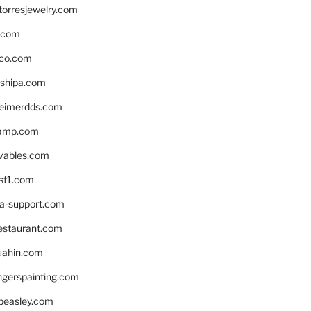
torresjewelry.com
s.com
ico.com
shipa.com
eimerdds.com
camp.com
ivables.com
st1.com
la-support.com
estaurant.com
uahin.com
erspainting.com
beasley.com