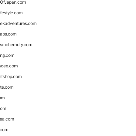
OfJapan.com
ifestyle.com
eekadventures.com
labs.com
leanchemdry.com
ing.com
acee.com
ntshop.com
te.com
om
com
ea.com
.com