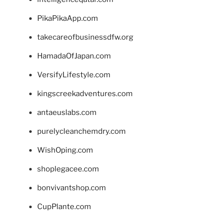
PikaPikaApp.com
takecareofbusinessdfw.org
HamadaOfJapan.com
VersifyLifestyle.com
kingscreekadventures.com
antaeuslabs.com
purelycleanchemdry.com
WishOping.com
shoplegacee.com
bonvivantshop.com
CupPlante.com