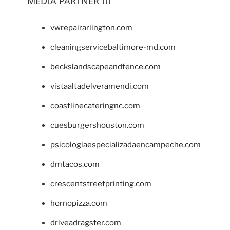
MEDIA PARTNER III
vwrepairarlington.com
cleaningservicebaltimore-md.com
beckslandscapeandfence.com
vistaaltadelveramendi.com
coastlinecateringnc.com
cuesburgershouston.com
psicologiaespecializadaencampeche.com
dmtacos.com
crescentstreetprinting.com
hornopizza.com
driveadragster.com