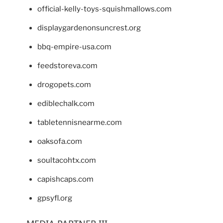
official-kelly-toys-squishmallows.com
displaygardenonsuncrest.org
bbq-empire-usa.com
feedstoreva.com
drogopets.com
ediblechalk.com
tabletennisnearme.com
oaksofa.com
soultacohtx.com
capishcaps.com
gpsyfl.org