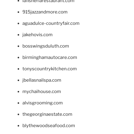
lafisheriarestaurant.com
915jazzandmore.com
aguadulce-countryfair.com
jakehovis.com
bosswingsduluth.com
birminghamautocare.com
tonyscountrykitchen.com
jbellasnailspa.com
mychaihouse.com
alvisgrooming.com
thegeorginaestate.com
blythewoodseafood.com