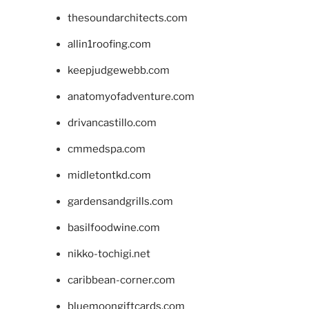
thesoundarchitects.com
allin1roofing.com
keepjudgewebb.com
anatomyofadventure.com
drivancastillo.com
cmmedspa.com
midletontkd.com
gardensandgrills.com
basilfoodwine.com
nikko-tochigi.net
caribbean-corner.com
bluemoongiftcards.com