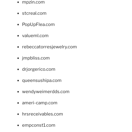
mpzin.com
stcreal.com
PopUpFlea.com
valueml.com
rebeccatorresjewelry.com
jmpbliss.com
drjorgerico.com
queensushipa.com
wendyweimerdds.com
ameri-camp.com
hrsreceivables.com
empconst1.com