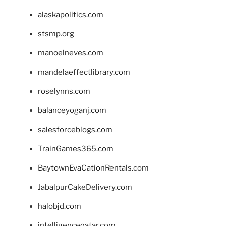
alaskapolitics.com
stsmp.org
manoelneves.com
mandelaeffectlibrary.com
roselynns.com
balanceyoganj.com
salesforceblogs.com
TrainGames365.com
BaytownEvaCationRentals.com
JabalpurCakeDelivery.com
halobjd.com
intelligenceqatar.com