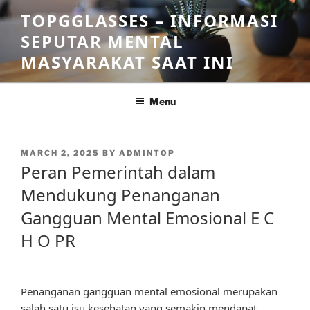
Skip
TOPGGLASSES – INFORMASI
to
SEPUTAR MENTAL
content
MASYARAKAT SAAT INI
Menu
POSTED
MARCH 2, 2025
BY
ADMINTOP
ON
Peran Pemerintah dalam
Mendukung Penanganan
Gangguan Mental Emosional E C
H O PR
Penanganan gangguan mental emosional merupakan
salah satu isu kesehatan yang semakin mendapat