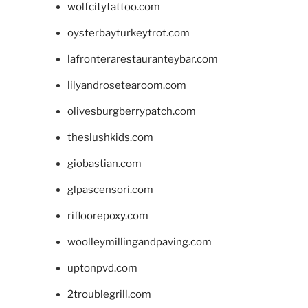
wolfcitytattoo.com
oysterbayturkeytrot.com
lafronterarestauranteybar.com
lilyandrosetearoom.com
olivesburgberrypatch.com
theslushkids.com
giobastian.com
glpascensori.com
rifloorepoxy.com
woolleymillingandpaving.com
uptonpvd.com
2troublegrill.com